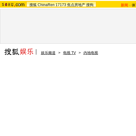
搜狐
ChinaRen
17173
焦点房地产
搜狗
新闻
-
体
娱乐频道
>
电视 TV
>
内地电视