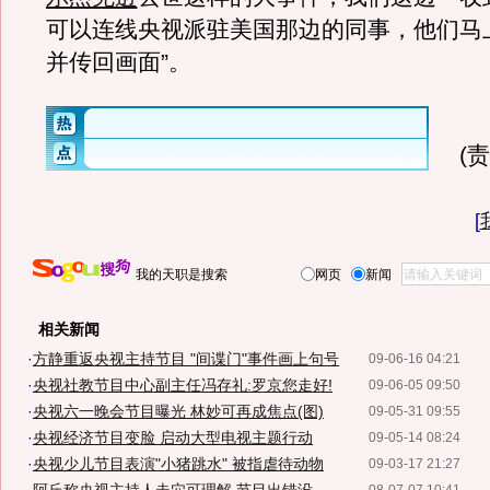
可以连线央视派驻美国那边的同事，他们马
并传回画面”。
(
[
我的天职是搜索
网页
新闻
相关新闻
·
方静重返央视主持节目 "间谍门"事件画上句号
09-06-16 04:21
·
央视社教节目中心副主任冯存礼:罗京您走好!
09-06-05 09:50
·
央视六一晚会节目曝光 林妙可再成焦点(图)
09-05-31 09:55
·
央视经济节目变脸 启动大型电视主题行动
09-05-14 08:24
·
央视少儿节目表演"小猪跳水" 被指虐待动物
09-03-17 21:27