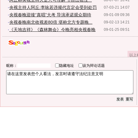
·
阿丘称央视主持人走穴可理解 节目出错没...
08-07-07 10:41
·
央视主持人阿丘:李咏若违规代言定会受到处罚
07-03-21 14:07
·
央视春晚迎接“真唱”大考 导演承诺观众期待
09-01-09 09:36
·
央视春晚南北收视差80倍 堪称北方专题晚...
09-02-13 14:21
·
《天地吉祥》《森林舞会》今晚亮相央视春晚
09-01-25 09:51
以上
昵称：
隐藏地址
设为辩论话题