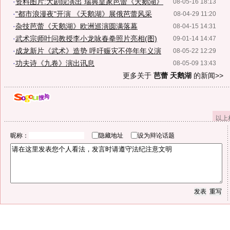
·
资料图片:大剧院演出 瑞典皇家芭蕾《天鹅湖》
08-05-16 18:13
·
"都市浪漫夜"开演 《天鹅湖》展俄芭蕾风采
08-04-29 11:20
·
杂技芭蕾《天鹅湖》欧洲巡演圆满落幕
08-04-15 14:31
·
武术宗师叶问教授李小龙咏春拳照片亮相(图)
09-01-14 14:47
·
成龙新片《武术》造势 呼吁赈灾不停年年义演
08-05-22 12:29
·
功夫诗《九卷》演出讯息
08-05-09 13:43
更多关于
芭蕾 天鹅湖
的新闻>>
以上
昵称：
隐藏地址
设为辩论话题