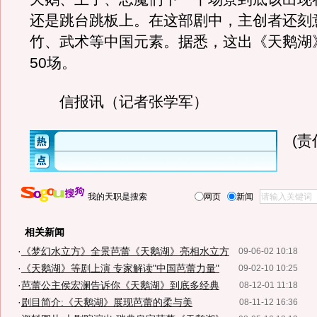
还是跳台跳板上。在这部剧中，主创者还刻
竹、武术等中国元素。据悉，这出《天鹅湖
50场。
信报讯（记者张学军）
(
我的天职是搜索
网页
新闻
相关新闻
·
《梦幻水立方》全景芭蕾《天鹅湖》亮相水立方
09-06-02 10:18
·
《天鹅湖》等剧上演 专家解读"中国芭蕾力量"
09-02-10 10:25
·
芭蕾公主侯宏澜告诉你《天鹅湖》到底多经典
08-12-01 11:18
·
剧目简介:《天鹅湖》展现芭蕾的柔与美
08-11-12 16:36