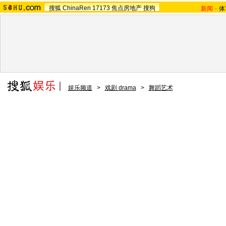
搜狐
ChinaRen
17173
焦点房地产
搜狗
新闻
-
体
娱乐频道
>
戏剧 drama
>
舞蹈艺术