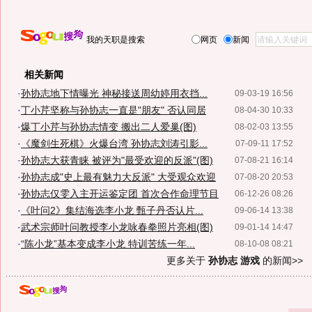
我的天职是搜索
网页
新闻
相关新闻
·
孙协志地下情曝光 神秘接送周幼婷用衣挡...
09-03-19 16:56
·
丁小芹坚称与孙协志一直是"朋友" 否认同居
08-04-30 10:33
·
爆丁小芹与孙协志情变 搬出二人爱巢(图)
08-02-03 13:55
·
《魔剑生死棋》火爆台湾 孙协志刘涛引影...
07-09-11 17:52
·
孙协志大获青睐 被评为"最受欢迎的反派"(图)
07-08-21 16:14
·
孙协志成"史上最有魅力大反派" 大受观众欢迎
07-08-20 20:53
·
孙协志仅雯入主开运鉴定团 首次合作命理节目
06-12-26 08:26
·
《叶问2》集结海选李小龙 甄子丹否认片...
09-06-14 13:38
·
武术宗师叶问教授李小龙咏春拳照片亮相(图)
09-01-14 14:47
·
“陈小龙”基本变成李小龙 特训苦练一年...
08-10-08 08:21
更多关于
孙协志 游戏
的新闻>>