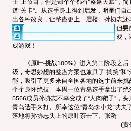
士”上节目，但是却个个都有“整蛊天赋”，
道“关卡”。从选手身上得到启发，明星们自
出各种改良，让整蛊更上一层楼。
孙协志还
但要
戏，
成游戏！
《原叶-挑战100%》进入第二阶段之后
级，奇思妙想的整蛊方案也兼具了“搞笑”和“
能，吸引了更多来自全国各地的选手前来挑
个个身怀绝技。本周一位青岛选手拿出了绝
5566成员孙协志不幸变成了“人肉靶子”，
青岛选手来打。所幸这位“青岛李小龙”功夫
落地将孙协志头上的原叶茶击下。张漪
(