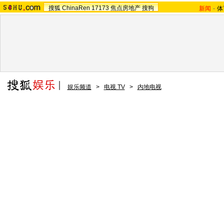
搜狐
ChinaRen
17173
焦点房地产
搜狗
新闻
-
体
娱乐频道
>
电视 TV
>
内地电视