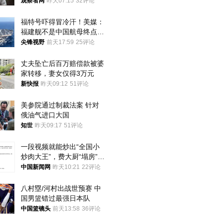
的决心
观察者网
昨天07:15
32评论
福特号吓得冒冷汗！美媒：
福建舰不是中国航母终点，
而是新起点！
尖锋视野
前天17:59
25评论
丈夫坠亡后百万赔偿款被婆
家转移，妻女仅得3万元
新快报
昨天09:12
51评论
美参院通过制裁法案 针对
俄油气进口大国
知世
昨天09:17
51评论
一段视频就能炒出“全国小
炒肉大王”，费大厨“塌房”了
吗？
中国新闻网
昨天10:21
22评论
八村塁/河村出战世预赛 中
国男篮错过最强日本队
中国篮镜头
前天13:58
36评论