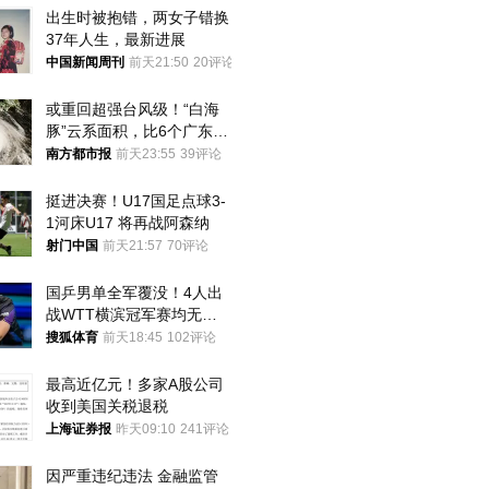
出生时被抱错，两女子错换
37年人生，最新进展
中国新闻周刊
前天21:50
20评论
或重回超强台风级！“白海
豚”云系面积，比6个广东还
大！深圳官方：注意这件事
南方都市报
前天23:55
39评论
挺进决赛！U17国足点球3-
1河床U17 将再战阿森纳
射门中国
前天21:57
70评论
国乒男单全军覆没！4人出
战WTT横滨冠军赛均无缘
八强
搜狐体育
前天18:45
102评论
最高近亿元！多家A股公司
收到美国关税退税
上海证券报
昨天09:10
241评论
因严重违纪违法 金融监管