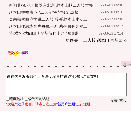
·
新闻晨报:刘老根落户北京 赵本山献二人转大餐
09-05-03 09:36
·
赵本山挥师南下 "二人转"有望转到成都
09-02-18 08:16
·
吴宗宪侯佩岑学跳二人转 接受赵本山小沈...
09-07-27 00:30
·
赵本山住总统套房每晚一万 乘坐黑色奔驰...
09-03-02 09:17
·
“劳模”小沈阳国庆全新节目上台 巡演爆...
09-08-13 17:14
更多关于
二人转 赵本山
的新闻>>
以上
隐藏地址
设为辩论话题
*欢迎您
注册
发言。请点击右上角
“新用户注册”
进行注册！