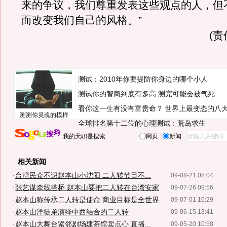
来的争议，我们尊重发表这些观点的人，但
而改变我们自己的风格。”
(
测试：2010年你要提防你身边的哪个小人
测试你的智商到底有多高 测完可能会被气死
看你这一生有没有富贵命？
世界上最变态的八
测测你灵魂的模样
全球排名第十二位的心理测试：荒岛求生
我的天职是搜索
网页
新闻
相关新闻
·
台湾民众不识赵本山小沈阳 二人转节目不...
09-08-21 08:04
·
张艺谋牵线搭桥 赵本山要把二人转在台湾安家
09-07-26 09:56
·
赵本山称传承二人转是使命 商业目标是全世界
09-07-01 10:29
·
赵本山洋徒弟演绎中西结合的二人转
09-06-15 13:41
·
赵本山大舞台紧邻剧场建茶馆卖点心 直播...
09-05-20 10:58