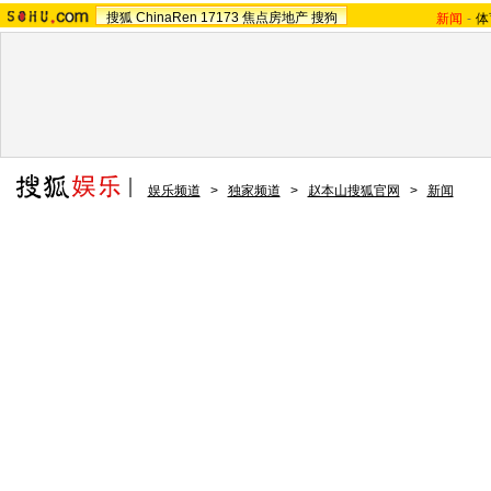
搜狐
ChinaRen
17173
焦点房地产
搜狗
新闻
-
体
娱乐频道
>
独家频道
>
赵本山搜狐官网
>
新闻