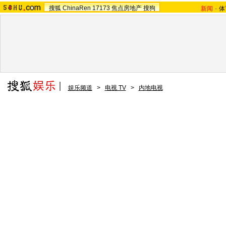
搜狐
ChinaRen
17173
焦点房地产
搜狗
新闻
-
体
娱乐频道
>
电视 TV
>
内地电视