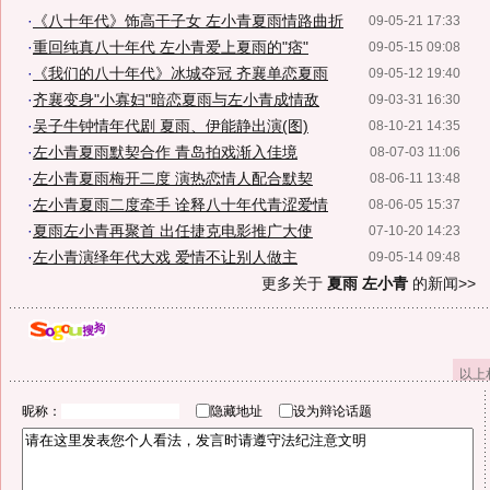
·
《八十年代》饰高干子女 左小青夏雨情路曲折
09-05-21 17:33
·
重回纯真八十年代 左小青爱上夏雨的"痞"
09-05-15 09:08
·
《我们的八十年代》冰城夺冠 齐襄单恋夏雨
09-05-12 19:40
·
齐襄变身"小寡妇"暗恋夏雨与左小青成情敌
09-03-31 16:30
·
吴子牛钟情年代剧 夏雨、伊能静出演(图)
08-10-21 14:35
·
左小青夏雨默契合作 青岛拍戏渐入佳境
08-07-03 11:06
·
左小青夏雨梅开二度 演热恋情人配合默契
08-06-11 13:48
·
左小青夏雨二度牵手 诠释八十年代青涩爱情
08-06-05 15:37
·
夏雨左小青再聚首 出任捷克电影推广大使
07-10-20 14:23
·
左小青演绎年代大戏 爱情不让别人做主
09-05-14 09:48
更多关于
夏雨 左小青
的新闻>>
以上
昵称：
隐藏地址
设为辩论话题