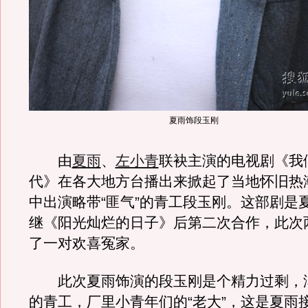
夏雨饰段玉刚
由
夏雨
、
左小青
联袂主演的电视剧《我
代》在各大地方台播出来掀起了当地怀旧热
中出演略带“匪气”的青工段玉刚。这部剧是
继《阳光灿烂的日子》后第二次合作，此次
了一对欢喜冤家。
此次夏雨饰演的段玉刚是个精力过剩，
的青工，厂里小青年们的“老大”，这是夏雨