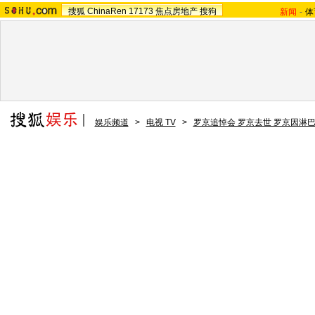
搜狐
ChinaRen
17173
焦点房地产
搜狗
新闻
-
体
娱乐频道
>
电视 TV
>
罗京追悼会 罗京去世 罗京因淋