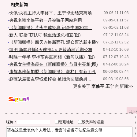
相关新闻
·
快讯:央视主持人李修平、王宁悼念结束离场
09-06-11 11:03
·
央视名嘴李修平敬一丹被骗子网站利用
09-05-01 11:57
·
《新闻联播》片头曲成经典 记录中国30年...
08-01-02 11:08
·
新人"联播"获认可 稳重活泼总相宜(图)
07-12-11 08:24
·
《新闻联播》四天连换新面孔 观众票选新主播?
07-12-11 02:32
·
组图:新闻联播4天连推4人更替消息近期公布
07-12-10 16:09
·
时隔一年半 李梓萌再度亮相《新闻联播》(图)
07-12-07 19:43
·
央视女主播海霞在《新闻联播》节目中亮相(图)
07-12-06 20:24
·
康辉李梓萌加盟《新闻联播》 老栏目有新面孔
06-06-06 08:44
·
赵薇缺席密友李钰追悼会 被指为回避前男...
09-03-19 08:56
更多关于
李修平 王宁
的新闻>>
以上
昵称：
隐藏地址
设为辩论话题