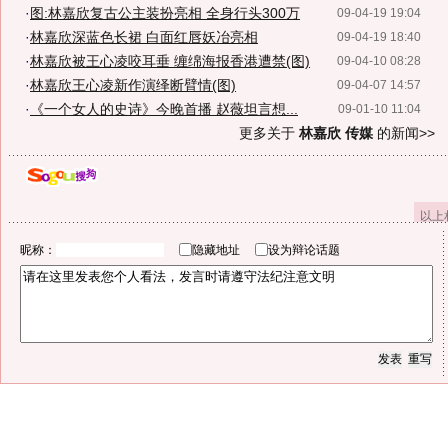
·
图:林嘉欣复古公主装扮亮相 全身行头300万
09-04-19 19:04
·
林嘉欣深蓝色长裙 白面红唇妖冶亮相
09-04-19 18:40
·
林嘉欣被王心凌咬耳垂 缠绵海报香港遭禁(图)
09-04-10 08:28
·
林嘉欣王心凌新作演绎断臂情(图)
09-04-07 14:57
·
《一个女人的史诗》今晚首播 赵薇坦言想...
09-01-10 11:04
更多关于
林嘉欣 传媒
的新闻>>
以上
昵称：
隐藏地址
设为辩论话题