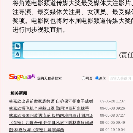
将角逐电影频道传媒大奖最受媒体关注影片
注导演、最受媒体关注男、女演员、最受媒
奖项。电影网也将对本届电影频道传媒大奖
进行同步视频直播。
(责任
我的天职是搜索
网页
新闻
相关新闻
·
林嘉欣出道前做家庭教师 自称保守拒奉子成婚
09-05-28 11:37
·
林嘉欣搭飞机全程戴口罩 勤用消毒药水抹手
09-05-08 09:26
·
林嘉欣法国回港遇流感 接拍内地电影计划泡汤
09-05-08 07:27
·
《亲密》四度合作 郑伊健私底下叫林嘉欣妈妈
09-05-05 09:49
·
图:林嘉欣与《亲密》导演岸西
09-04-19 19:04