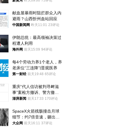
调查，对责任人采取最严厉
新黄河
昨天09:00
75评论
处分
献血屋暴雨时阻拦群众入内
避雨？山西忻州血站回应
中国新闻网
昨天11:01
23评论
伊朗总统：最高领袖决策过
程遭人利用
海外网
前天15:09
94评论
每4个劳动力养1个老人，养
老床位“三连降”|晋观医养
第一财经
前天19:48
65评论
重庆“代人信访被判寻衅滋
事”案检方撤诉、警方撤
案，两被告人获国赔
澎湃新闻
前天17:33
170评论
SpaceX火箭残骸撞击月球
细节：约7倍音速，砸出直
径约30米撞击坑
大众网
前天16:11
37评论