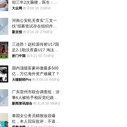
却三年2次脑梗，医生：这
样睡觉更伤身
大众网
昨天09:36
23评论
河南公安机关查实“三支一
扶”招募笔试存在组织作弊
犯罪行为
新京报
昨天16:28
279评论
三连胜！赵松源传射U17国
足2-1勒沃库森U17 淘汰赛
将战河床
射门中国
前天21:50
53评论
国内顶级富豪补缴最多500
亿，万亿海外资产难藏了？
大猫财经Pro
昨天09:16
44评论
广东雷州市联合调查组：涉
事6人被给予相应党纪政务
处分和组织处理
新闻资讯综合
昨天18:30
98评论
泰国女公务员精致妆容爆
红，本人回应批评：不喜欢