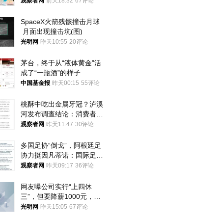
就别看
观察者网
前天18:32
67评论
SpaceX火箭残骸撞击月球
 月面出现撞击坑(图)
光明网
昨天10:55
20评论
茅台，终于从“液体黄金”活
成了“一瓶酒”的样子
中国基金报
昨天00:15
55评论
桃酥中吃出金属牙冠？泸溪
河发布调查结论：消费者已
澄清，所发视频情况不属实
观察者网
昨天11:47
30评论
多国足协“倒戈”，阿根廷足
协力挺因凡蒂诺：国际足联
今后应继续在其领导下前行
观察者网
昨天09:17
36评论
网友曝公司实行“上四休
三”，但要降薪1000元，不
接受只能辞职
光明网
昨天15:05
67评论