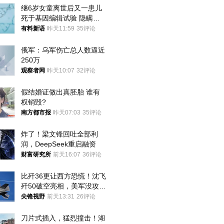
继6岁女童离世后又一患儿
死于基因编辑试验 隐瞒一
年才对外披露
有料新语
昨天11:59
35评论
俄军：乌军伤亡总人数逼近
250万
观察者网
昨天10:07
32评论
假结婚证做出真胚胎 谁有
权销毁?
南方都市报
昨天07:03
35评论
炸了！梁文锋回吐全部利
润，DeepSeek重启融资
财富研究所
前天16:07
36评论
比歼36更让西方恐慌！沈飞
歼50破空亮相，美军没攻克
的技术被拿下
尖锋视野
前天13:31
26评论
刀片式插入，猛烈撞击！湖