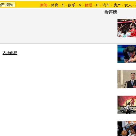
地产
搜狗
新闻
-
体育
-
S
-
娱乐
-
V
-
财经
-
IT
-
汽车
-
房产
-
女人
-
热评榜
>
内地电视