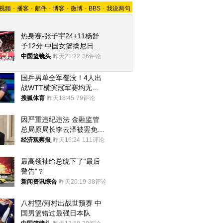
视频
-
播客
-
邮件
-
博客
-
微博
-
BBS
-
我说两句
热身赛-张子宇24+11杨舒
予12分 中国女篮擒尼日利
亚
中国篮镜头
昨天21:22
36评论
国乒男单全军覆没！4人出
战WTT横滨冠军赛均无缘
八强
搜狐体育
昨天18:45
79评论
因严重违纪违法 金融监管
总局原局长李云泽被罢免全
国人大代表
经济观察报
昨天16:24
111评论
最高领袖给总统下了“最后
警告”？
新闻资讯综合
昨天20:19
38评论
八村塁/河村出战世预赛 中
国男篮错过最强日本队