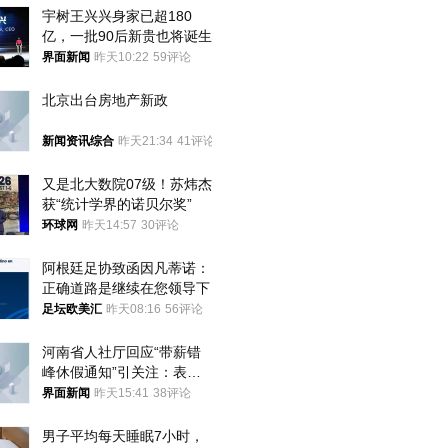
宇树王兴兴身家已超180
亿，一批90后新贵也将诞生
界面新闻
昨天10:22
59评论
北京出台房地产新政
新闻资讯综合
昨天21:34
41评论
又是北大数院07级！苏炜杰
获“统计学界的诺贝尔奖”
环球网
昨天14:57
30评论
阿根廷足协致函因凡蒂诺：
正确道路是继续在您领导下
足坛欧美汇
昨天08:16
56评论
河南省人社厅回应“带薪错
峰休假通知”引关注：表述
不够准确，待修改后印发
界面新闻
昨天15:41
38评论
男子平均每天睡眠7小时，