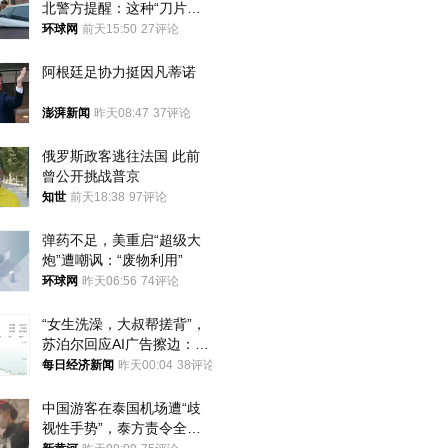
北警方提醒：这种“刀片超
车”，太危险了
环球网
前天15:50
27评论
阿根廷足协力挺因凡蒂诺
澎湃新闻
昨天08:47
37评论
俄罗斯政客逃往法国 此前
曾公开挑战普京
知世
前天18:38
97评论
弹药不足，美重启“超级大
炮”遭嘲讽：“废物利用”
环球网
昨天06:56
74评论
“女生洗澡，大叔帮搓背”，
苏泊尔回应AI广告擦边：视
频全下架，已强化内容管理
每日经济新闻
昨天00:04
38评论
与审核
中国游客在泰国机场遭“歧
视性手势”，泰方责令全面