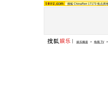
搜狐
ChinaRen
17173
焦点房
娱乐频道
>
电视 TV