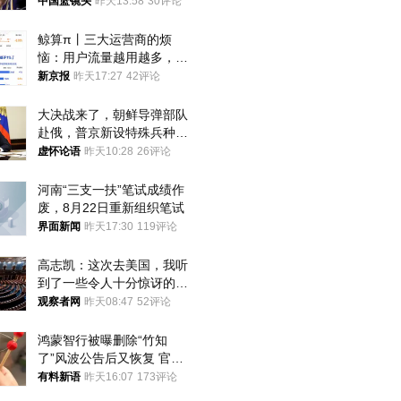
中国篮镜头
昨天13:58
30评论
鲸算π丨三大运营商的烦
恼：用户流量越用越多，收
入却越来越少
新京报
昨天17:27
42评论
大决战来了，朝鲜导弹部队
赴俄，普京新设特殊兵种，
76岁老将扛旗
虚怀论语
昨天10:28
26评论
河南“三支一扶”笔试成绩作
废，8月22日重新组织笔试
界面新闻
昨天17:30
119评论
高志凯：这次去美国，我听
到了一些令人十分惊讶的消
息
观察者网
昨天08:47
52评论
鸿蒙智行被曝删除“竹知
了”风波公告后又恢复 官媒
曾力挺：劝华为要大度的，
有料新语
昨天16:07
173评论
你们适不适合？