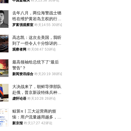
中国篮镜头
昨天13:58
30评论
去年八月，两位海警战士牺
牲在维护黄岩岛主权的行动
中
罗富强观察室
昨天14:55
30评论
高志凯：这次去美国，我听
到了一些令人十分惊讶的消
息
观察者网
昨天08:47
53评论
最高领袖给总统下了“最后
警告”？
新闻资讯综合
昨天20:19
38评论
大决战来了，朝鲜导弹部队
赴俄，普京新设特殊兵种，
76岁老将扛旗
虚怀论语
昨天10:28
26评论
鲸算π丨三大运营商的烦
恼：用户流量越用越多，收
入却越来越少
新京报
昨天17:27
42评论