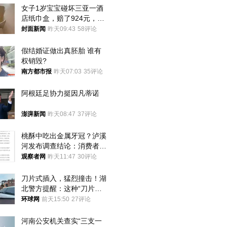
女子1岁宝宝碰坏三亚一酒
店纸巾盒，赔了924元，发
帖吐槽后酒店退还一半的
封面新闻
昨天09:43
58评论
钱，当地市监局回应
假结婚证做出真胚胎 谁有
权销毁?
南方都市报
昨天07:03
35评论
阿根廷足协力挺因凡蒂诺
澎湃新闻
昨天08:47
37评论
桃酥中吃出金属牙冠？泸溪
河发布调查结论：消费者已
澄清，所发视频情况不属实
观察者网
昨天11:47
30评论
刀片式插入，猛烈撞击！湖
北警方提醒：这种“刀片超
车”，太危险了
环球网
前天15:50
27评论
河南公安机关查实“三支一