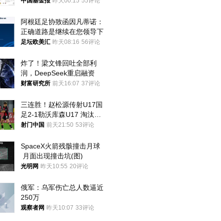
中国基金报
昨天00:15
55评论
阿根廷足协致函因凡蒂诺：
正确道路是继续在您领导下
足坛欧美汇
昨天08:16
56评论
炸了！梁文锋回吐全部利
润，DeepSeek重启融资
财富研究所
前天16:07
37评论
三连胜！赵松源传射U17国
足2-1勒沃库森U17 淘汰赛
将战河床
射门中国
前天21:50
53评论
SpaceX火箭残骸撞击月球
 月面出现撞击坑(图)
光明网
昨天10:55
20评论
俄军：乌军伤亡总人数逼近
250万
观察者网
昨天10:07
33评论