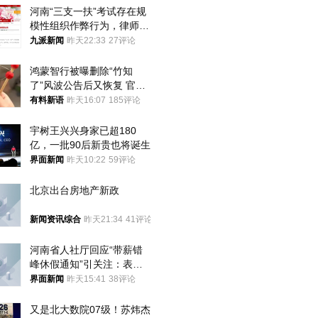
河南“三支一扶”考试存在规
模性组织作弊行为，律师：
涉嫌非法获取国家秘密罪等
九派新闻
昨天22:33
27评论
罪名
鸿蒙智行被曝删除“竹知
了”风波公告后又恢复 官媒
曾力挺：劝华为要大度的，
有料新语
昨天16:07
185评论
你们适不适合？
宇树王兴兴身家已超180
亿，一批90后新贵也将诞生
界面新闻
昨天10:22
59评论
北京出台房地产新政
新闻资讯综合
昨天21:34
41评论
河南省人社厅回应“带薪错
峰休假通知”引关注：表述
不够准确，待修改后印发
界面新闻
昨天15:41
38评论
又是北大数院07级！苏炜杰