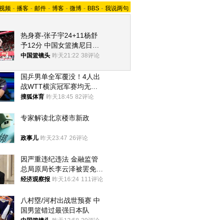
视频
-
播客
-
邮件
-
博客
-
微博
-
BBS
-
我说两句
热身赛-张子宇24+11杨舒
予12分 中国女篮擒尼日利
亚
中国篮镜头
昨天21:22
38评论
国乒男单全军覆没！4人出
战WTT横滨冠军赛均无缘
八强
搜狐体育
昨天18:45
82评论
专家解读北京楼市新政
政事儿
昨天23:47
26评论
因严重违纪违法 金融监管
总局原局长李云泽被罢免全
国人大代表
经济观察报
昨天16:24
111评论
八村塁/河村出战世预赛 中
国男篮错过最强日本队