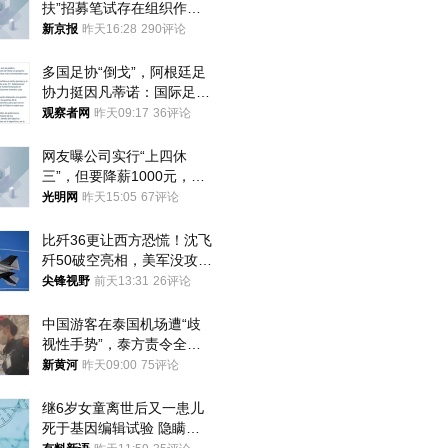
扶”招募笔试存在组织作弊
犯罪行为
新京报
昨天16:28
290评论
多国足协“倒戈”，阿根廷足
协力挺因凡蒂诺：国际足联
今后应继续在其领导下前行
观察者网
昨天09:17
36评论
网友曝公司实行“上四休
三”，但要降薪1000元，不
接受只能辞职
光明网
昨天15:05
67评论
比歼36更让西方恐慌！沈飞
歼50破空亮相，美军没攻克
的技术被拿下
尖锋视野
前天13:31
26评论
中国游客在泰国机场遭“歧
视性手势”，泰方责令全面
调查，对责任人采取最严厉
新黄河
昨天09:00
75评论
处分
继6岁女童离世后又一患儿
死于基因编辑试验 隐瞒一