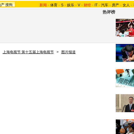
地产
搜狗
新闻
-
体育
-
S
-
娱乐
-
V
-
财经
-
IT
-
汽车
-
房产
-
女人
-
热评榜
>
上海电视节 第十五届上海电视节
>
图片报道