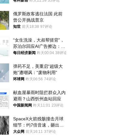
年才对外披露
有料新语
昨天11:59
35评论
俄罗斯政客逃往法国 此前
曾公开挑战普京
知世
前天18:38
97评论
“女生洗澡，大叔帮搓背”，
苏泊尔回应AI广告擦边：视
频全下架，已强化内容管理
每日经济新闻
昨天00:04
38评论
与审核
弹药不足，美重启“超级大
炮”遭嘲讽：“废物利用”
环球网
昨天06:56
74评论
献血屋暴雨时阻拦群众入内
避雨？山西忻州血站回应
中国新闻网
昨天11:01
23评论
SpaceX火箭残骸撞击月球
细节：约7倍音速，砸出直
径约30米撞击坑
大众网
前天16:11
37评论