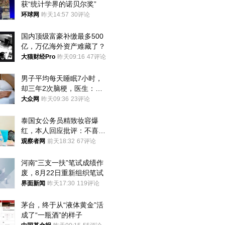
获“统计学界的诺贝尔奖”
环球网
昨天14:57
30评论
国内顶级富豪补缴最多500
亿，万亿海外资产难藏了？
大猫财经Pro
昨天09:16
47评论
男子平均每天睡眠7小时，
却三年2次脑梗，医生：这
样睡觉更伤身
大众网
昨天09:36
23评论
泰国女公务员精致妆容爆
红，本人回应批评：不喜欢
就别看
观察者网
前天18:32
67评论
河南“三支一扶”笔试成绩作
废，8月22日重新组织笔试
界面新闻
昨天17:30
119评论
茅台，终于从“液体黄金”活
成了“一瓶酒”的样子