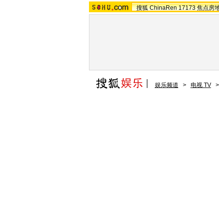
搜狐
ChinaRen
17173
焦点房
娱乐频道
>
电视 TV