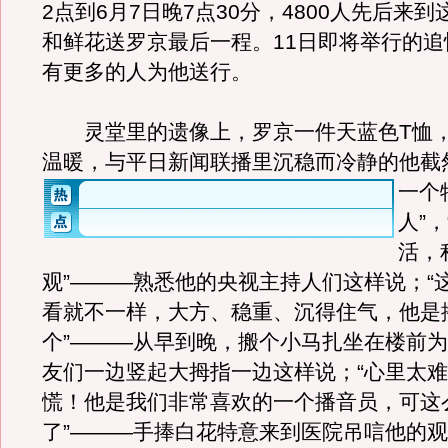
2点到6月7日晚7点30分，4800人先后来
和鲜花送罗京最后一程。11日即将举行的追
有更多的人为他送行。
灵堂里的遗像上，罗京一件天蓝色T恤，
温暖，与平日新闻联播里沉稳而冷静的他截
一个
人”
活，
观”———熟悉他的央视主持人们这样说；“
看就不一样，大方、稳重、沉得住气，他是
个”———从早到晚，搬个小马扎坐在楼前
友们一边竖起大拇指一边这样说；“心里太
慌！他是我们非常喜欢的一个播音员，可这
了”———手捧白花特意来到医院吊唁他的