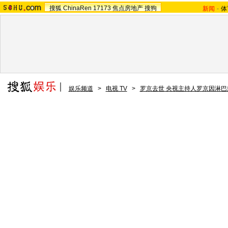
搜狐
ChinaRen
17173
焦点房地产
搜狗
新闻
-
体
娱乐频道
>
电视 TV
>
罗京去世 央视主持人罗京因淋巴