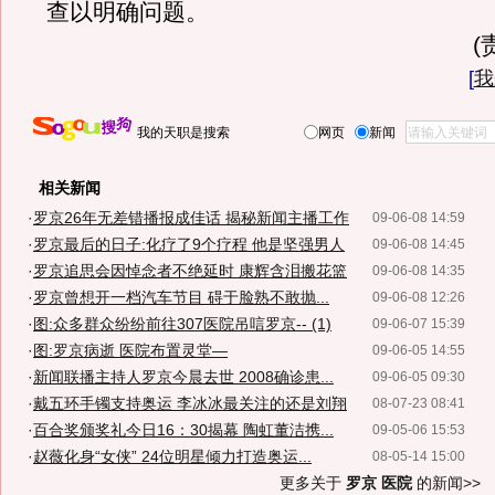
查以明确问题。
(
[
我
我的天职是搜索
网页
新闻
相关新闻
·
罗京26年无差错播报成佳话 揭秘新闻主播工作
09-06-08 14:59
·
罗京最后的日子:化疗了9个疗程 他是坚强男人
09-06-08 14:45
·
罗京追思会因悼念者不绝延时 康辉含泪搬花篮
09-06-08 14:35
·
罗京曾想开一档汽车节目 碍于脸熟不敢抛...
09-06-08 12:26
·
图:众多群众纷纷前往307医院吊唁罗京-- (1)
09-06-07 15:39
·
图:罗京病逝 医院布置灵堂—
09-06-05 14:55
·
新闻联播主持人罗京今晨去世 2008确诊患...
09-06-05 09:30
·
戴五环手镯支持奥运 李冰冰最关注的还是刘翔
08-07-23 08:41
·
百合奖颁奖礼今日16：30揭幕 陶虹董洁携...
09-05-06 15:53
·
赵薇化身“女侠” 24位明星倾力打造奥运...
08-05-14 15:00
更多关于
罗京 医院
的新闻>>