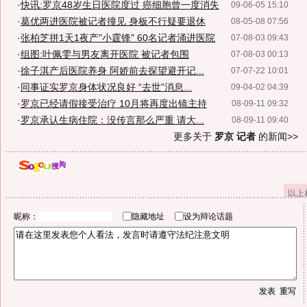
·
快讯:罗京48岁生日医院度过 癌细胞曾一度消失
09-06-05 15:10
·
葛优两进医院被记者撞见 身板不行疑要退休
08-05-08 07:56
·
张柏芝拼1天1夜产"小霆锋" 60名记者涌进医院
07-08-03 09:43
·
组图:叶佩雯与男友离开医院 被记者包围
07-08-03 00:13
·
徐子淇产后医院养身 阿娇前去探望避开记...
07-07-22 10:01
·
同事证实罗京身体状况良好 “去世”消息...
09-04-02 04:39
·
罗京已经请假接受治疗 10月将再度出镜主持
08-09-11 09:32
·
罗京承认生病住院：没传言那么严重 请大...
08-09-11 09:40
更多关于
罗京 记者
的新闻>>
以上
昵称：
隐藏地址
设为辩论话题