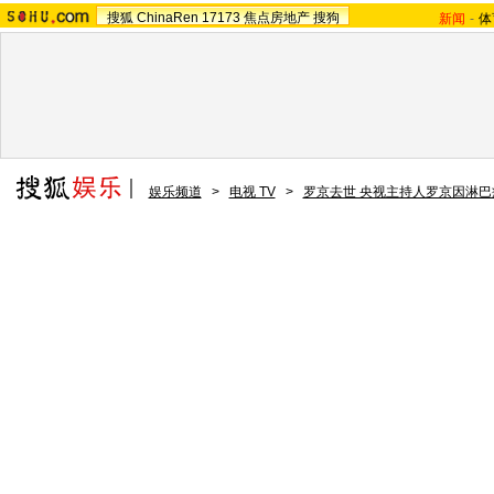
搜狐
ChinaRen
17173
焦点房地产
搜狗
新闻
-
体
娱乐频道
>
电视 TV
>
罗京去世 央视主持人罗京因淋巴