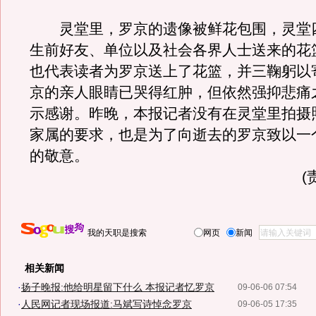
灵堂里，罗京的遗像被鲜花包围，灵堂
生前好友、单位以及社会各界人士送来的花
也代表读者为罗京送上了花篮，并三鞠躬以
京的亲人眼睛已哭得红肿，但依然强抑悲痛
示感谢。昨晚，本报记者没有在灵堂里拍摄
家属的要求，也是为了向逝去的罗京致以一
的敬意。
(
我的天职是搜索
网页
新闻
相关新闻
·
扬子晚报:他给明星留下什么 本报记者忆罗京
09-06-06 07:54
·
人民网记者现场报道:马斌写诗悼念罗京
09-06-05 17:35