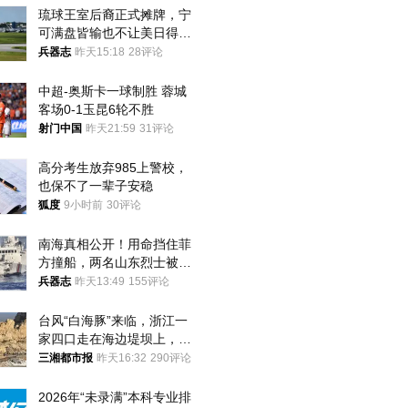
琉球王室后裔正式摊牌，宁
可满盘皆输也不让美日得
逞，中国成关键
兵器志
昨天15:18
28评论
中超-奥斯卡一球制胜 蓉城
客场0-1玉昆6轮不胜
射门中国
昨天21:59
31评论
高分考生放弃985上警校，
也保不了一辈子安稳
狐度
9小时前
30评论
南海真相公开！用命挡住菲
方撞船，两名山东烈士被授
武警最高荣誉
兵器志
昨天13:49
155评论
台风“白海豚”来临，浙江一
家四口走在海边堤坝上，其
中9岁男孩被巨浪卷入海
三湘都市报
昨天16:32
290评论
中，搜救仍在进行
2026年“未录满”本科专业排