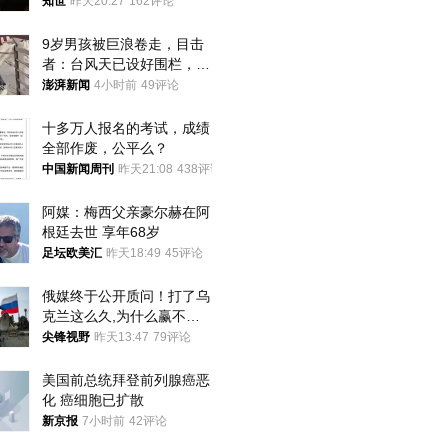
知世
昨天20:27
162评论
9岁男孩被巨浪卷走，目击
者：台风天已设好围栏，一
家四口翻入时保安曾喊话劝
澎湃新闻
4小时前
49评论
阻
十多万人报名的考试，成绩
全部作废，公平么？
中国新闻周刊
昨天21:08
438评论
阿媒：梅西父亲豪尔赫在阿
根廷去世 享年68岁
足坛欧美汇
昨天18:49
45评论
俄媒终于公开质问！打了乌
克兰这么久,为什么赢不了?
答案令人沉默
尖锋视野
昨天13:47
79评论
美国前总统拜登前列腺癌恶
化 癌细胞已扩散
新京报
7小时前
42评论