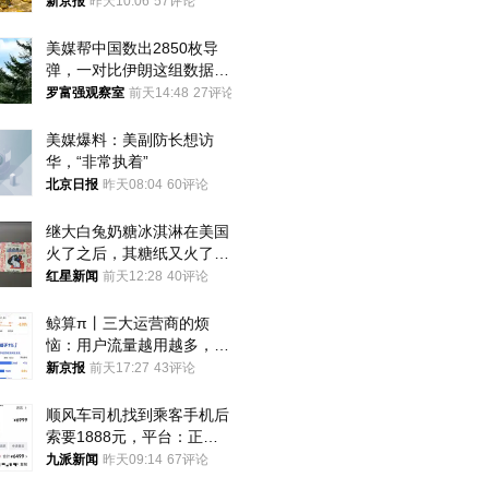
1年
新京报
昨天10:06
57评论
美媒帮中国数出2850枚导
弹，一对比伊朗这组数据，
发现出大事了
罗富强观察室
前天14:48
27评论
美媒爆料：美副防长想访
华，“非常执着”
北京日报
昨天08:04
60评论
继大白兔奶糖冰淇淋在美国
火了之后，其糖纸又火了！
海外博主盛赞：平面设计经
红星新闻
前天12:28
40评论
典之作
鲸算π丨三大运营商的烦
恼：用户流量越用越多，收
入却越来越少
新京报
前天17:27
43评论
顺风车司机找到乘客手机后
索要1888元，平台：正和
司机沟通协商
九派新闻
昨天09:14
67评论