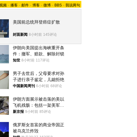
视频
-
播客
-
邮件
-
博客
-
微博
-
BBS
-
我说两句
美国前总统拜登癌症扩散
封面新闻
8小时前
145评论
伊朗向美国提出海峡重开条
件：撤军、赔款、解除封锁
知世
8小时前
117评论
男子去世后，父母要求对孙
子进行亲子鉴定，儿媳拒绝
中国新闻周刊
6小时前
68评论
伊朗方面展示被击落的美以
飞机残骸：包括一架美军F-
15战斗机残骸以及多架无人
新京报
9小时前
85评论
机等
俄罗斯女首富的商业帝国正
被乌克兰炸毁