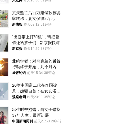
获
大众网
昨天18:36
81评论
丈夫坠亡后百万赔偿款被婆
家转移，妻女仅得3万元
新快报
昨天09:12
51评论
“出游带上打印机”，请把暑
假还给孩子们 | 新京报快评
新京报
昨天14:29
78评论
北约学者：对乌克兰的斩首
行动终于开始，几个月内乌
将投降
虚怀论语
前天15:34
38评论
20岁中国富二代在泰国被
杀，嫌犯自首：在女友浴室
看到他
观察者网
昨天23:11
35评论
出生时被抱错，两女子错换
37年人生，最新进展
中国新闻周刊
前天21:50
20评论