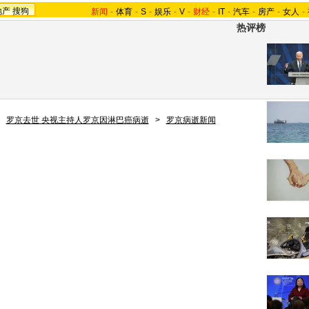
地产
搜狗
新闻
-
体育
-
S
-
娱乐
-
V
-
财经
-
IT
-
汽车
-
房产
-
女人
-
热评榜
>
罗京去世 央视主持人罗京因淋巴癌病逝
>
罗京病逝新闻