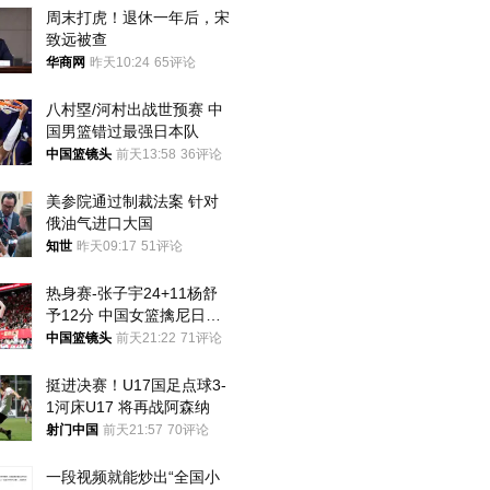
周末打虎！退休一年后，宋
致远被查
华商网
昨天10:24
65评论
八村塁/河村出战世预赛 中
国男篮错过最强日本队
中国篮镜头
前天13:58
36评论
美参院通过制裁法案 针对
俄油气进口大国
知世
昨天09:17
51评论
热身赛-张子宇24+11杨舒
予12分 中国女篮擒尼日利
亚
中国篮镜头
前天21:22
71评论
挺进决赛！U17国足点球3-
1河床U17 将再战阿森纳
射门中国
前天21:57
70评论
一段视频就能炒出“全国小