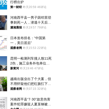
行榜出炉
第一财经
昨天20:59
46评论
河南西平县一男子因邻里琐
事刺死一人，潜逃十天后在
十多公里外一片玉米地里落
潇湘晨报
昨天19:57
79评论
网
日本发布排名：“中国第
一，美日居后”
观察者网
昨天15:53
22评论
昆明一检测列车撞人致11死
2伤，施工业务外包单位被
罚1.5万元，国铁昆明局被
新黄河
昨天19:46
47评论
罚300万元
越南出版业出了个大案，但
不用怀疑他们把红旗扛下去
的决心
观察者网
昨天07:15
32评论
河南西平县“7·30”故意伤害
案件犯罪嫌疑人夏某钢被抓