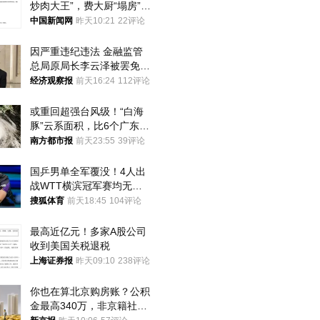
炒肉大王”，费大厨“塌房”了
吗？
中国新闻网
昨天10:21
22评论
因严重违纪违法 金融监管
总局原局长李云泽被罢免全
国人大代表
经济观察报
前天16:24
112评论
或重回超强台风级！“白海
豚”云系面积，比6个广东还
大！深圳官方：注意这件事
南方都市报
前天23:55
39评论
国乒男单全军覆没！4人出
战WTT横滨冠军赛均无缘
八强
搜狐体育
前天18:45
104评论
最高近亿元！多家A股公司
收到美国关税退税
上海证券报
昨天09:10
238评论
你也在算北京购房账？公积
金最高340万，非京籍社保