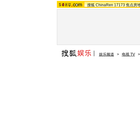
搜狐
ChinaRen
17173
焦点房
娱乐频道
>
电视 TV