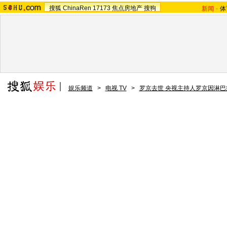
搜狐
ChinaRen
17173
焦点房地产
搜狗
新闻
-
体
娱乐频道
>
电视 TV
>
罗京去世 央视主持人罗京因淋巴