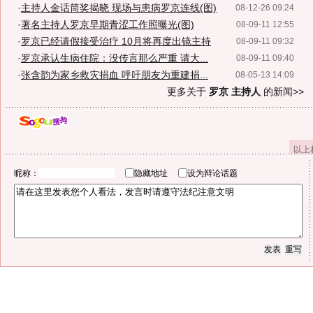
·
主持人金话筒奖揭晓 现场与患病罗京连线(图)
08-12-26 09:24
·
著名主持人罗京早期青涩工作照曝光(图)
08-09-11 12:55
·
罗京已经请假接受治疗 10月将再度出镜主持
08-09-11 09:32
·
罗京承认生病住院：没传言那么严重 请大...
08-09-11 09:40
·
张含韵为家乡救灾捐血 呼吁朋友为重建捐...
08-05-13 14:09
更多关于
罗京 主持人
的新闻>>
以上
昵称：
隐藏地址
设为辩论话题