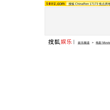
搜狐
ChinaRen
17173
焦点房
娱乐频道
>
电影 Movi