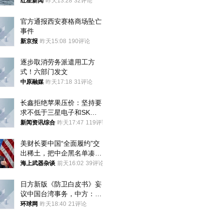
航道，与阿曼平分“服务费”
红星新闻
昨天13:28
32评论
官方通报西安赛格商场坠亡
事件
新京报
昨天15:08
190评论
逐步取消劳务派遣用工方
式！六部门发文
中原融媒
昨天17:18
31评论
长鑫拒绝苹果压价：坚持要
求不低于三星电子和SK海
力士
新闻资讯综合
昨天17:47
119评论
美财长要中国“全面履约”交
出稀土，把中企黑名单凑到
187家，中方做最坏打算
海上武器杂谈
前天16:02
39评论
日方新版《防卫白皮书》妄
议中国台湾事务，中方：强
烈不满、坚决反对，已向日
环球网
昨天18:40
21评论
方严正交涉