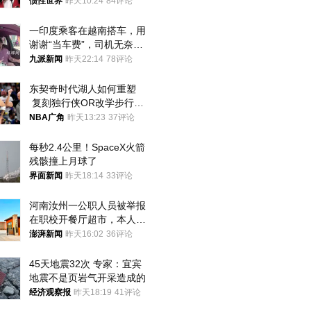
后嘱托已公开
惯性世界
昨天10:24
84评论
一印度乘客在越南搭车，用
谢谢“当车费”，司机无奈发
笑；印度网友：不代表印度
九派新闻
昨天22:14
78评论
人
东契奇时代湖人如何重塑
 复刻独行侠OR改学步行
者？
NBA广角
昨天13:23
37评论
每秒2.4公里！SpaceX火箭
残骸撞上月球了
界面新闻
昨天18:14
33评论
河南汝州一公职人员被举报
在职校开餐厅超市，本人回
应称“是给别人帮忙”
澎湃新闻
昨天16:02
36评论
45天地震32次 专家：宜宾
地震不是页岩气开采造成的
经济观察报
昨天18:19
41评论