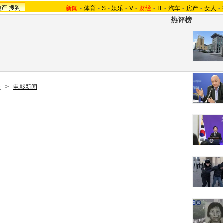
地产
搜狗
新闻
-
体育
-
S
-
娱乐
-
V
-
财经
-
IT
-
汽车
-
房产
-
女人
-
热评榜
e
>
电影新闻