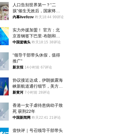
人口告别世界第一？“二
孩”催生无效后，国家终于
向住房出手了！
内幕live9zov
昨天18:44
99评论
实力外援加盟！ 官方：北
京首钢签下巴里·布朗和桑
普森
中国篮镜头
昨天18:15
38评论
“领导干部带头休假，值得
推广”
新京报
14小时前
67评论
协议接近达成，伊朗披露海
峡新航道通行细节，美方再
提“倒计时”
新黄河
7小时前
28评论
香港一女子虐待患病幼子致
死 获刑22年
中国新闻网
昨天22:41
21评论
壹快评｜号召领导干部带头