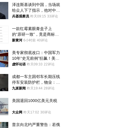
泽连斯基谈到中国，当场就
给众人下了指示，他对中国
和中乌关系，显然又有了新
兵器观察员
昨天09:15
33评论
的想法
一款红霉素眼膏盒子上
的“原研一致”，竟是商标！
律师：极易误导消费者；网
新黄河
6小时前
40评论
友：药企不应打擦边球
美专家彻底改口：中国军力
10年“史无前例”狂飙！美军
真慌了
虚怀论语
昨天09:33
22评论
成都一车主因邻车长期压线
停车安装防护栏，物业：不
建议装护栏，也会影响自身
九派新闻
昨天19:44
28评论
停车
美国退回1000亿美元关税
大众网
昨天17:02
30评论
普京向北约严重警告：若俄