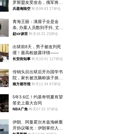
罗斯盟友受攻击，俄军将动
用核武器保护
兵器海陆空
昨天09:43
27评论
青海王丽：满屋子全是金
条, 办案人员数到手抖, 丈夫
受不了提前离场
赵sir谈世
昨天16:31
23评论
出狱前8天，男子被改判死
缓！最高检披露详情——
长安街知事
昨天10:41
127评论
传销头目出狱后开办国学书
院，家长被洗脑称孩子挨打
才有效果
南方都市报
昨天11:34
67评论
5年3.6亿！约基奇明夏有望
签史上最大合同
NBA广角
昨天07:15
37评论
伊朗、阿曼霍尔木兹海峡重
开协议曝光：伊朗掌控入湾