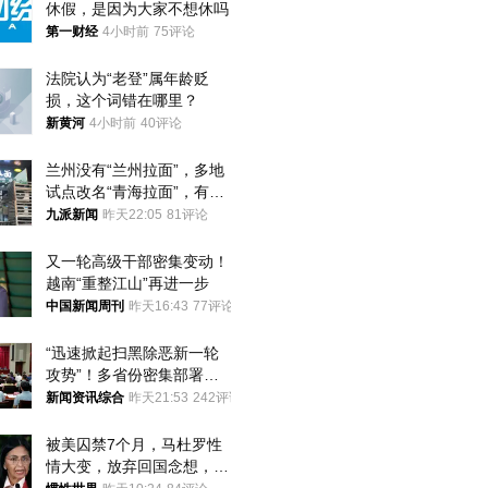
休假，是因为大家不想休吗
第一财经
4小时前
75评论
法院认为“老登”属年龄贬
损，这个词错在哪里？
新黄河
4小时前
40评论
兰州没有“兰州拉面”，多地
试点改名“青海拉面”，有商
家改名已两年
九派新闻
昨天22:05
81评论
又一轮高级干部密集变动！
越南“重整江山”再进一步
中国新闻周刊
昨天16:43
77评论
“迅速掀起扫黑除恶新一轮
攻势”！多省份密集部署，
公布举报方式
新闻资讯综合
昨天21:53
242评论
被美囚禁7个月，马杜罗性
情大变，放弃回国念想，最