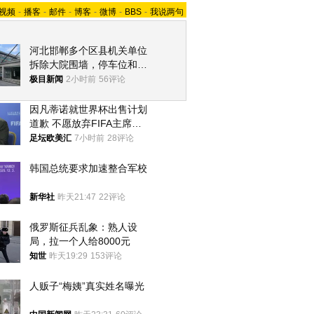
视频
-
播客
-
邮件
-
博客
-
微博
-
BBS
-
我说两句
河北邯郸多个区县机关单位
拆除大院围墙，停车位和厕
所免费开放，当地多部门回
极目新闻
2小时前
56评论
应
因凡蒂诺就世界杯出售计划
道歉 不愿放弃FIFA主席职
位
足坛欧美汇
7小时前
28评论
韩国总统要求加速整合军校
新华社
昨天21:47
22评论
俄罗斯征兵乱象：熟人设
局，拉一个人给8000元
知世
昨天19:29
153评论
人贩子“梅姨”真实姓名曝光