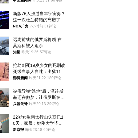
中国新闻网
昨天23:31
60评论
新版76人强过当年宇宙勇？
这一次杜兰特错的离谱了
NBA广角
7小时前
31评论
远离前线的俄罗斯将领 在
莫斯科被人追杀
知世
昨天19:36
57评论
抢劫刺死19岁少女的死刑改
死缓当事人自述：出狱11年
间始终刻意躲避被害人家属
澎湃新闻
昨天21:22
180评论
被俄导弹“洗地”后，泽连斯
基还在做梦：让俄罗斯在冬
季前求和？
兵器先锋
昨天20:13
29评论
22岁女生南太行山失联已1
0天，家属：她刚大学毕业
想到山里旅行
新京报
昨天23:18
60评论