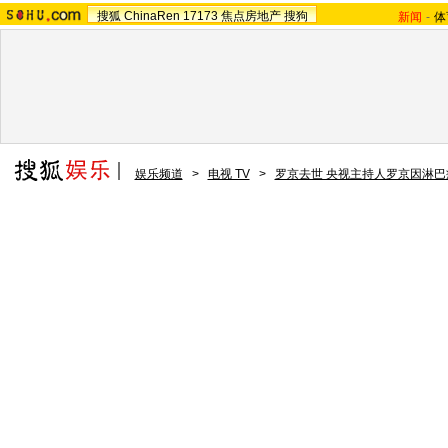
搜狐
ChinaRen
17173
焦点房地产
搜狗
新闻
-
体
娱乐频道
>
电视 TV
>
罗京去世 央视主持人罗京因淋巴