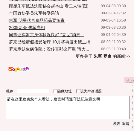
·
郎昆朱军抵达沈阳秘会赵本山 看二人转(图)
09-04-08 09:30
·
全国政协委员朱军接受采访
09-03-04 17:32
·
朱军:明星代言食品药品要负责
09-03-04 16:58
·
2009两会 朱军亮相
09-03-03 20:36
·
同事证实罗京身体状况良好 “去世”消息...
09-04-02 04:39
·
罗京已经请假接受治疗 10月将再度出镜主持
08-09-11 09:32
·
罗京承认生病住院：没传言那么严重 请大...
08-09-11 09:40
更多关于
朱军 罗京
的新闻>>
以上
昵称：
隐藏地址
设为辩论话题