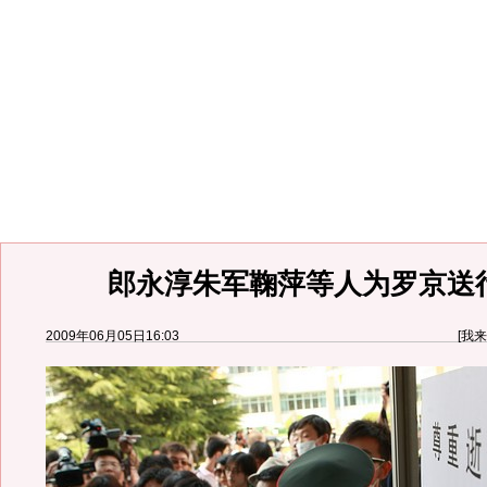
郎永淳朱军鞠萍等人为罗京送行 
2009年06月05日16:03
[
我来