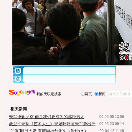
我的天职是搜索
网页
新闻
相关新闻
·
朱军悼念罗京:他是我们要成为的那种男人
09-06-05 13:56
·
聂卫平录制《艺术人生》现场呼呼睡朱军急出汗
09-05-23 09:14
·
"丫蛋"明日大婚 有请毕福剑朱军白岩松(图)
09-04-12 11:49