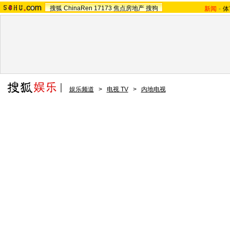
搜狐
ChinaRen
17173
焦点房地产
搜狗
新闻
-
体
娱乐频道
>
电视 TV
>
内地电视