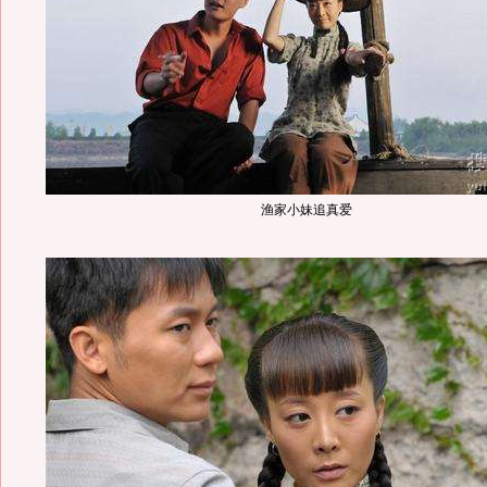
渔家小妹追真爱