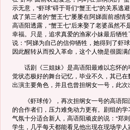
示无意，“虾球”碍于哥们“蟹王七”的关系逃
成了第三者的“蟹王七”屡屡在阿娣面前感情
高语阳透露，“蟹王七”后来娶了老婆虽然不
幸福。只是，追求真爱的渔家小妹最后牺牲
说：“阿娣为自己的信仰牺牲，她得到了虾
因此醒转从而投入革命，这个人物是很圆满
话剧《三姐妹》是高语阳最难以忘怀的
觉状态极好的舞台记忆，毕业不久，其已在
出演主要角色，并且也曾担纲女一号，此次
《虾球传》，再次担纲女一号的高语阳
的合作者们，压力难免动力更有。剧组的学
气氛十分适合新人，高语阳顽皮的说：“郑
学生，几乎每天都能看见他出现在现场学人