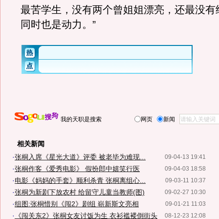
最苦学生，没有两个曾姐姐漂亮，还最没有
同时也是动力。”
我的天职是搜索
网页
新闻
相关新闻
·
张桐入席《星光大道》评委 被老毕为难现...
09-04-13 19:41
·
张桐作客《爱秀电影》 假扮郎中嬉笑行医
09-04-03 18:58
·
电影《妈妈的手套》顺利杀青 张桐离组心...
09-03-11 10:37
·
张桐为新剧下放农村 给留守儿童当教师(图)
09-02-27 10:30
·
组图:张桐惜别《闯2》剧组 崭新斯文亮相
09-01-21 11:03
·
《闯关东2》张桐女友讨饭为生 衣衫褴褛倒街头
08-12-23 12:08