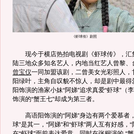
《虾球传》剧照
现今于横店热拍电视剧《虾球传》，汇
陆三地众多知名艺人，内地当红艺人曾黎、
曾宝仪
一同加盟该剧，二曾美女光彩照人，
阳绿叶，主角自叹貌不惊人，却是剧中最得
阳饰演的渔家小妹“阿娣”追求真爱“虾球”（
饰演的“蟹王七”却成为第三者。
高语阳饰演的“阿娣”身边有两个爱慕者，
球”是其一，“阿娣”和“虾球”两人互有好感，“
在“虾球”面前表达爱意，同时在张桐演的 “蟹