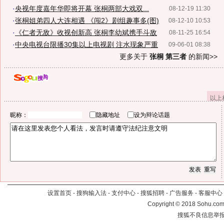
·
央视年度嘉年华即将开幕 张桐两部大戏双...
08-12-19 11:30
·
张桐姐弟四人大连相遇 《闯2》剧组趣事多(图)
08-12-10 10:53
·
《仁者无敌》收视创新高 张桐李幼斌携手斗敌
08-11-25 16:54
·
中央电视台限播30集以上电视剧 注水现象严重
09-06-01 08:38
更多关于
张桐 第三者
的新闻>>
以上
昵称：
隐藏地址
设为辩论话题
设置首页
-
搜狗输入法
-
支付中心
-
搜狐招聘
-
广告服务
-
客服中心
Copyright
©
2018 Sohu.com 
搜狐不良信息举