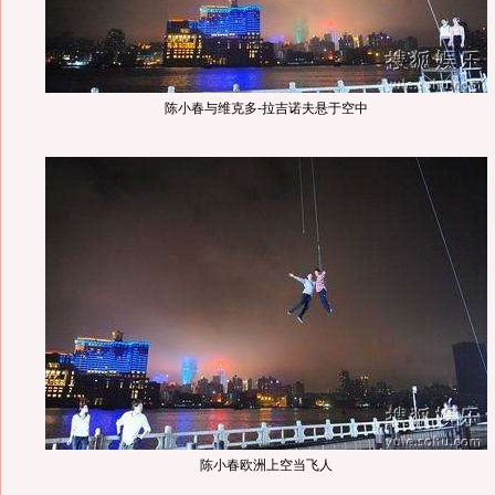
陈小春与维克多-拉吉诺夫悬于空中
陈小春欧洲上空当飞人