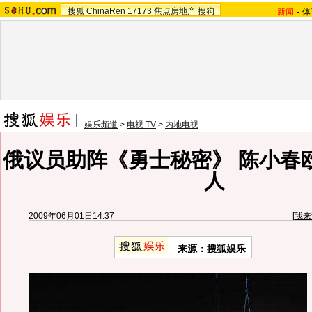
搜狐
ChinaRen
17173
焦点房地产
搜狗
新闻
-
体
娱乐频道
>
电视 TV
>
内地电视
俄议员助阵《勇士秘密》 陈小春
人
2009年06月01日14:37
[
我来
来源：
搜狐娱乐