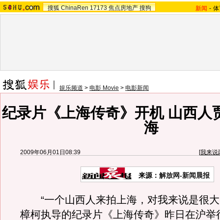
搜狐
ChinaRen
17173
焦点房地产
搜狗
新闻
-
体
娱乐频道
>
电影 Movie
>
电影新闻
纪录片《上海传奇》开机 山西人
海
2009年06月01日08:39
[
我来说
来源：
解放网-新闻晨报
“一个山西人来拍上海，对我来说是很大
樟柯执导的纪录片《上海传奇》昨日在沪举