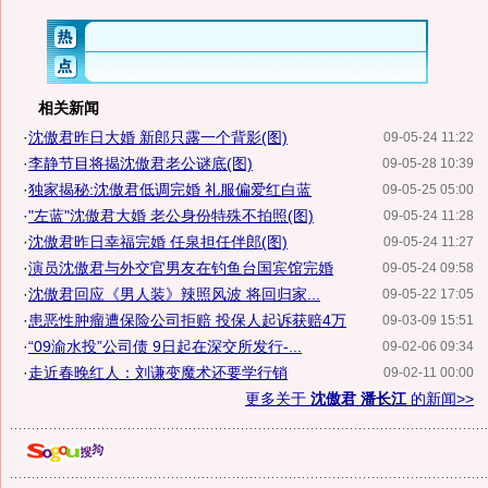
相关新闻
·
沈傲君昨日大婚 新郎只露一个背影(图)
09-05-24 11:22
·
李静节目将揭沈傲君老公谜底(图)
09-05-28 10:39
·
独家揭秘:沈傲君低调完婚 礼服偏爱红白蓝
09-05-25 05:00
·
"左蓝"沈傲君大婚 老公身份特殊不拍照(图)
09-05-24 11:28
·
沈傲君昨日幸福完婚 任泉担任伴郎(图)
09-05-24 11:27
·
演员沈傲君与外交官男友在钓鱼台国宾馆完婚
09-05-24 09:58
·
沈傲君回应《男人装》辣照风波 将回归家...
09-05-22 17:05
·
患恶性肿瘤遭保险公司拒赔 投保人起诉获赔4万
09-03-09 15:51
·
“09渝水投”公司债 9日起在深交所发行-...
09-02-06 09:34
·
走近春晚红人：刘谦变魔术还要学行销
09-02-11 00:00
更多关于
沈傲君 潘长江
的新闻>>