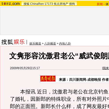
搜狐
ChinaRen
17173
焦点房地产
搜狗
新闻
-
体
娱乐频道
>
八卦频道
>
内地八卦
文隽形容沈傲君老公“威武俊朗
2009年05月29日15:17
[
我来
来源：
四川新闻网-成都晚报
作者
本报讯 近日，沈傲君与老公在北京钓鱼
了婚礼，因新郎的特殊职业，所有对外照片
郎的正面照。新郎长什么样，成了网友最好