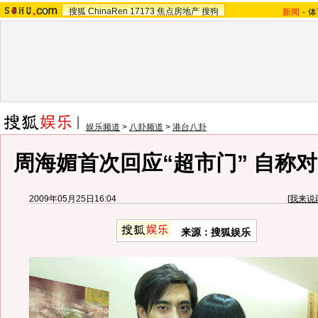
搜狐
ChinaRen
17173
焦点房地产
搜狗
新闻
-
体
娱乐频道
>
八卦频道
>
港台八卦
周海媚首次回应“超市门” 自称
2009年05月25日16:04
[
我来说
来源：
搜狐娱乐