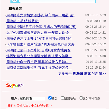
相关新闻
·
周海媚陈龙偷情浪漫过夜 超市同买日用品(图)
09-05-18 15:29
·
周海媚:"6月结婚是假"
09-03-30 11:19
·
周海媚澄清6月完婚传闻:是虚构的无稽新闻(图)
09-03-28 15:14
·
温兆伦周海媚出席娱乐大典 十年情人论婚...
09-03-26 14:21
·
周海媚关注度上升 24岁李贵府甘做绿叶(图)
09-03-26 13:55
·
《学警狙击》结局"变脸" 周海媚角色葬身火海
09-03-25 15:52
·
周海媚澄清年下恋绯闻 自曝6月嫁内地男友
09-03-22 10:09
·
爆周海媚六月北京摆酒大婚 商人男友被曝...
09-03-11 15:58
·
周海媚独自金店扫货 曝其置嫁妆六月嫁内...
09-03-11 15:25
·
周海媚素颜现身街头 万元手袋奢侈来装樱...
08-12-15 11:54
更多关于
周海媚 陈龙
的新闻>>
用户：
匿名
隐藏地址
设为辩论话题
*搜狗拼音输入法，中文处理专家>>