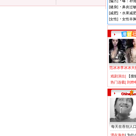
范冰冰李冰冰大
戏剧演出
|
【搜
热门连载
|
刘烨
每天在吞别人
漂在海外
|
为什