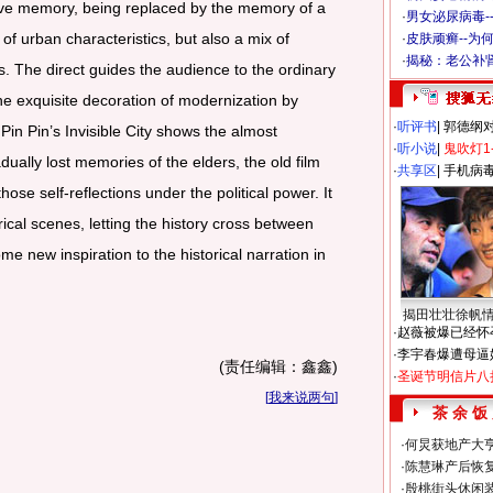
ctive memory, being replaced by the memory of a
·
男女泌尿病毒-
e of urban characteristics, but also a mix of
·
皮肤顽癣--为
·
揭秘：老公补肾
ts. The direct guides the audience to the ordinary
the exquisite decoration of modernization by
·
听评书
|
郭德纲
Pin Pin’s Invisible City shows the almost
·
听小说
|
鬼吹灯1
dually lost memories of the elders, the old film
·
共享区
|
手机病
ose self-reflections under the political power. It
torical scenes, letting the history cross between
e new inspiration to the historical narration in
揭田壮壮徐帆
·
赵薇被爆已经怀
·
李宇春爆遭母逼
(责任编辑：鑫鑫)
·
圣诞节明信片八
[
我来说两句
]
茶 余 饭
·
何炅获地产大亨
·
陈慧琳产后恢复
·
殷桃街头休闲装