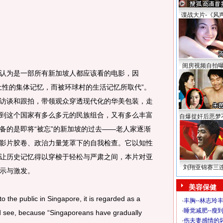
谍战大片-《风
闺房视频自拍
为是一部所有新加坡人都应该看的电影，因
土性的集体记忆，而被环球村的生活记忆所取代”。
访谈和跟拍，带领观众穿透现代化的华美包装，走
到这个国家有多么多元的民族组合，又有多么丰富
自爆捉奸后恶梦
备的是即将“被忘”的新加坡的过去——老人家逐渐
影片胶卷、政治力量笼罩下的自我检查。它以知性
让历史记忆得以穿梭于轻松与严肃之间，本片对亚
刘翔亚锦赛三
示与激发。
美容保健
o the public in Singapore, it is regarded as a
·
丰胸--林志玲
·
睡觉减肥--瘦到
ld see, because “Singaporeans have gradually
·
伤夫妻感情的