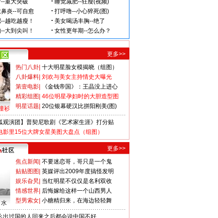
更多>>
热门八卦
|
十大明星脸女模揭晓（组图）
八卦爆料
|
刘欢与美女主持情史大曝光
第壹电影
|
《金钱帝国》：王晶没上进心
精彩组图
|
46位明星孕妇时的大胆造型图
明星话题
|
20位银幕硬汉比拼阳刚美(图)
撞衫
狐观演团】普契尼歌剧《艺术家生涯》打分贴
电影里15位大牌女星美图大盘点（组图）
更多>>
焦点新闻
|
不要迷恋哥，哥只是一个鬼
贴贴图图
|
英媒评出2009年度搞怪发明
娱乐旮旯
|
当红明星不仅仅是名利双收
情感世界
|
后悔嫁给这样一个山西男人
型男索女
|
小糖精归来，在海边轻轻舞
口水
么出过国的人回来之后都会说中国不好