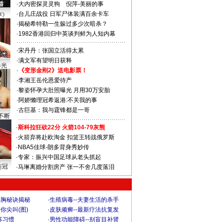
·
大内密探灵灵狗
倪萍-美丽的事
·
台儿庄战役 日军尸体装满百余卡车
声》
·
揭秘希特勒一生躲过多少次暗杀？
·
1982香港回归中英谈判鲜为人知内幕
·
宋丹丹：张国立活得太累
·
满文军有望明日获释
曝光
·
《变形金刚2》送电影票！
·
李湘王岳伦恩爱待产
·
黎姿怀孕大肚照曝光 月用30万安胎
·
阿娇懒理冠希返港:不关我的事
·
古巨基：我与霆锋都是一哥
不断
·
斯科拉狂砍22分 火箭104-79灰熊
·
火箭弃将赴欧淘金 扣篮王转战俄罗斯
·
NBA5佳球-朗多背身秀妙传
·
专家：振兴中国足球从老头抓起
连冠
·
马琳离婚分割房产 张一不舍几度落泪
丰胸秘诀揭秘
·
生殖病毒--夫妻生活的杀手
你尖叫(图)
·
皮肤顽癣--最新疗法抗复发
坏习惯
·
男性功能障碍--别盲目补肾