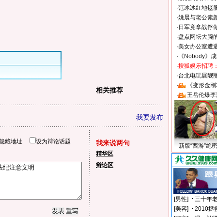
·
范冰冰红地毯
·
姚晨与老公素
·
日军竟拿战俘
·
盘点网坛大腕
·
美女办公室遭
·
《Nobody》
·
搜狐娱乐招聘
·
台北电玩展靓丽S
·
《变形金刚
相关推荐
·
王岳伦爆李
我要发布
隐藏地址
设为辩论话题
我来说两句
新版“西游”绝
精华区
辩论区