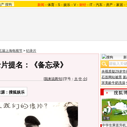
地产
搜狗
新闻
-
体育
-
S
-
娱乐
-
V
-
财经
-
IT
-
汽车
-
房产
-
家居
-
五届上海电视节
>
纪录片
新
录片提名：《备忘录》
央视质疑29岁市
石首网站被黑
篡
[
我来说两句
] [字号：
大
中
小
]
宋美龄牛奶洗澡
来源：
搜狐娱乐
中学生乘直升机