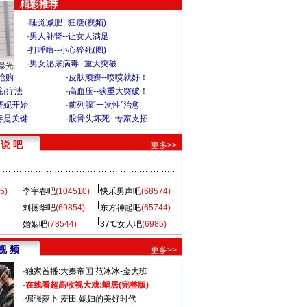
精彩推荐
·
睡觉减肥--狂瘦(视频)
·
男人补肾--让女人满足
·
打呼噜--小心猝死(图)
·
男女泌尿病毒--重大突破
曝光
”抢购
·
皮肤顽癣--喷喷就好！
-新疗法
·
高血压--获重大突破！
赛妮开始
·
前列腺“一次性”治愈
毒是关键
·
股骨头坏死--专家支招
说 吧
更多>>
5)
李宇春吧
(104510)
快乐男声吧
(68574)
刘德华吧
(69854)
东方神起吧
(65744)
婚姻吧
(78544)
37℃女人吧
(6985)
视 频
更多>>
·
独家首播:大秦帝国
范冰冰-金大班
·
在线看超高收视大戏:
蜗居(完整版)
·
倔强萝卜
麦田
媳妇的美好时代