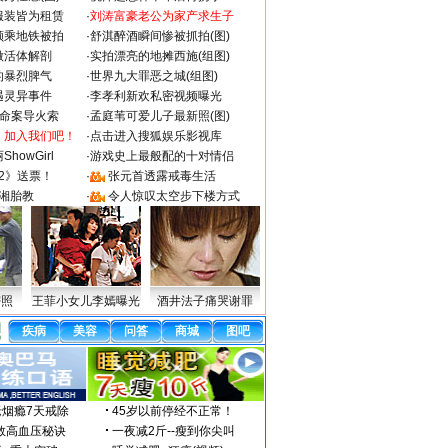
服装皆为租赁
·
刘涛富豪老公为家产求生子
颜乘地铁被拍
·
舒淇醉酒瞬间惨被抓拍(图)
做活体解剖
·
实拍漂亮的地摊西施(组图)
的暴烈脾气
·
世界九大罪恶之城(组图)
遇灵异事件
·
李孝利新欢私密视频曝光
成命案导火索
·
孟庭苇可爱儿子最新照(图)
：加入我们吧！
·
点击进入搜狐娱乐影视库
howGirl
·
游戏史上最般配的十对情侣
2》送票！
·
张元首透露戒毒生活
湘胎教
·
令人惊叹太空步下楼方式
密照
王菲小女儿李嫣曝光
酒井法子痛哭谢罪