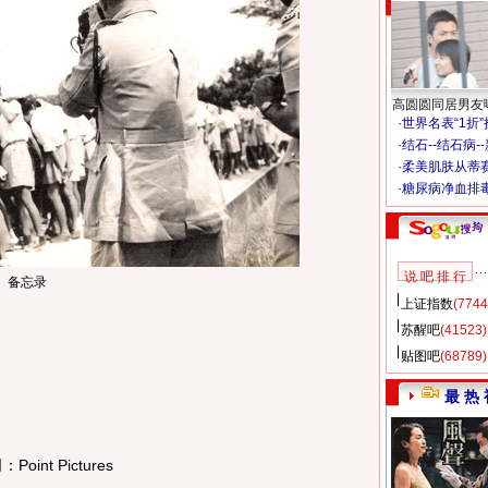
高圆圆同居男友
·
世界名表“1折
·
结石--结石病-
·
柔美肌肤从蒂
·
糖尿病净血排
说 吧 排 行
备忘录
上证指数
(7744
苏醒吧
(41523)
贴图吧
(68789)
最 热 
t Pictures