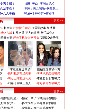
-专家支招！
·
祛斑--美白--李湘出绝招！
何久治不愈？
·
丰胸：美女喝汤--胸部就大
--女人幸福
·
喝酒--千杯不醉--有妙招！
更多>>
对口相声集
杜拉拉升职记
张震讲故事
红楼梦
-精绝古城
世界名著
平凡的世界
货币战争2
毒杀毒专家
经典手机游游格斗集
福彩3D走势图
情史
李冰冰被爆已婚
揭秘生父离婚内幕
孕
·
揭刘晓庆离婚内幕
·
李幼斌新恋情曝光
婚
·
周迅王艳婆媳相见
·
陆毅爱女照首曝光
折
·
刘嘉玲自曝正造人
·
陈好新男友被曝光
 后
更多>>
喂猕猴桃(图)
·
独家：章子怡带妈妈看电影
好身材(图)
·
佟大为马伊琍再度牵手(图)
秀性感(图)
·
倪萍赵忠祥十年后再携手