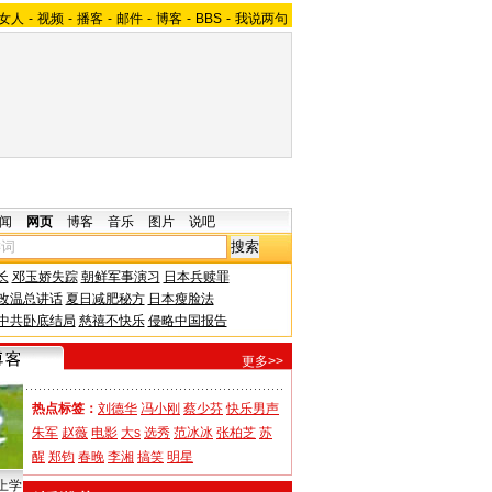
女人
-
视频
-
播客
-
邮件
-
博客
-
BBS
-
我说两句
闻
网页
博客
音乐
图片
说吧
长
邓玉娇失踪
朝鲜军事演习
日本兵赎罪
改温总讲话
夏日减肥秘方
日本瘦脸法
中共卧底结局
慈禧不快乐
侵略中国报告
更多>>
热点标签：
刘德华
冯小刚
蔡少芬
快乐男声
朱军
赵薇
电影
大s
选秀
范冰冰
张柏芝
苏
醒
郑钧
春晚
李湘
搞笑
明星
上学