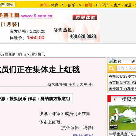
地产
搜狗
新闻
-
体育
-
S
-
娱乐
-
V
-
财经
-
IT
-
汽车
-
房产
-
家居
-
62届戛纳电影节
>
现场快讯
新
成员们正在集体走上红毯
央视质疑29岁市
石首网站被黑
篡
[
我来说两句
] [字号：
大
中
小
]
宋美龄牛奶洗澡
来源：
搜狐娱乐
作者：戛纳前方报道组
快讯：评审团成员们正在集
体走上红毯。
(责任编辑：冯静)
中学生乘直升机