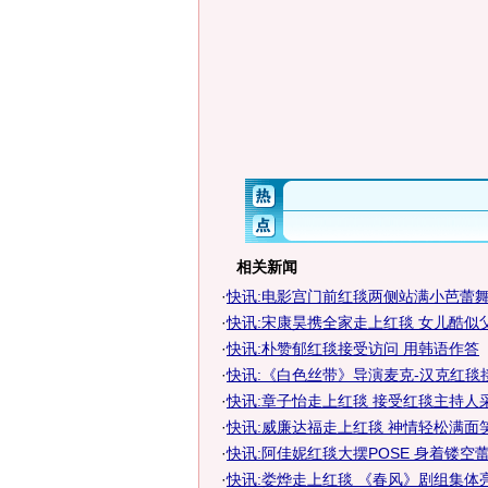
相关新闻
·
快讯:电影宫门前红毯两侧站满小芭蕾
·
快讯:宋康昊携全家走上红毯 女儿酷似
·
快讯:朴赞郁红毯接受访问 用韩语作答
·
快讯:《白色丝带》导演麦克-汉克红毯
·
快讯:章子怡走上红毯 接受红毯主持人
·
快讯:威廉达福走上红毯 神情轻松满面
·
快讯:阿佳妮红毯大摆POSE 身着镂空
·
快讯:娄烨走上红毯 《春风》剧组集体