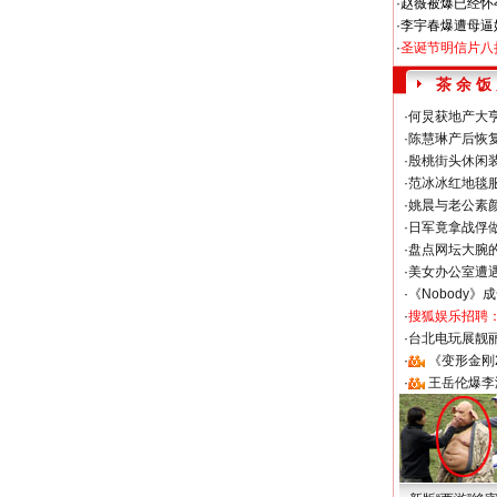
·
赵薇被爆已经怀
·
李宇春爆遭母逼
·
圣诞节明信片八
茶 余 饭
·
何炅获地产大亨
·
陈慧琳产后恢复
·
殷桃街头休闲装
·
范冰冰红地毯
·
姚晨与老公素
·
日军竟拿战俘
·
盘点网坛大腕
·
美女办公室遭
·
《Nobody》
·
搜狐娱乐招聘
·
台北电玩展靓丽S
·
《变形金刚
·
王岳伦爆李