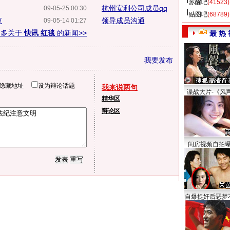
苏醒吧
(41523)
杭州安利公司成员qq
09-05-25 00:30
贴图吧
(68789)
束
领导成员沟通
09-05-14 01:27
更多关于
快讯 红毯
的新闻>>
最 热 
我要发布
隐藏地址
设为辩论话题
我来说两句
谍战大片-《风
精华区
辩论区
闺房视频自拍
自爆捉奸后恶梦