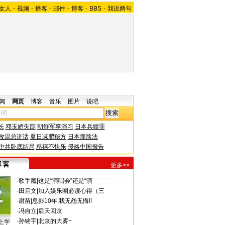
女人
-
视频
-
播客
-
邮件
-
博客
-
BBS
-
我说两句
闻
网页
博客
音乐
图片
说吧
长
邓玉娇失踪
朝鲜军事演习
日本兵赎罪
改温总讲话
夏日减肥秘方
日本瘦脸法
中共卧底结局
慈禧不快乐
侵略中国报告
更多>>
·
歌手魔
|
这是“演唱会”还是“演
·
田启文
|
加入娱乐圈必读心得（三
·
谢苗
|
息影10年,我无怨无悔!!
·
冯自立
|
后天回京
·
孙铭宇
|
北京的大雾~
上学