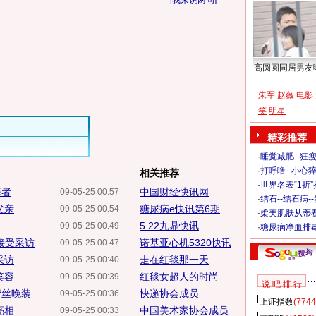
[
我来说两句
]
高圆圆同居男友
朱军
赵薇
电影
笑
明星
精彩推荐
·
睡觉减肥--狂瘦
·
打呼噜--小心猝
相关推荐
·
世界名表“1折
舞者
中国财经快讯网
09-05-25 00:57
·
结石--结石病-
父亲
糖尿病e快讯第6期
09-05-25 00:54
·
柔美肌肤从蒂
5 22九鼎快讯
09-05-25 00:49
·
糖尿病净血排
接受采访
诺基亚心机5320快讯
09-05-25 00:47
采访
走在红毯那一天
09-05-25 00:40
笑容
红毯女超人的时尚
09-05-25 00:39
说 吧 排 行
蕾丝晚装
快递协会成员
09-05-25 00:36
上证指数
(7744
亮相
中国美术家协会成员
09-05-25 00:33