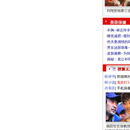
刘翔亚锦赛三
美容保健
·
丰胸--林志玲
·
睡觉减肥--瘦到
·
伤夫妻感情的
·
男女泌尿病毒-
·
皮肤顽癣--为
·
揭秘：老公补肾
·
听评书
|
郭德纲
·
听小说
|
鬼吹灯1
·
共享区
|
手机病
揭田壮壮徐帆