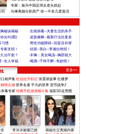
·
专家：振兴中国足球从老头抓起
连冠
·
马琳离婚分割房产 张一不舍几度落泪
丰胸秘诀揭秘
·
生殖病毒--夫妻生活的杀手
你尖叫(图)
·
皮肤顽癣--最新疗法抗复发
坏习惯
·
男性功能障碍--别盲目补肾
-专家支招！
·
祛斑--美白--李湘出绝招！
何久治不愈？
·
丰胸：美女喝汤--胸部就大
--女人幸福
·
喝酒--千杯不醉--有妙招！
更多>>
对口相声集
杜拉拉升职记
张震讲故事
红楼梦
-精绝古城
世界名著
平凡的世界
货币战争2
毒杀毒专家
经典手机游游格斗集
福彩3D走势图
情史
李冰冰被爆已婚
揭秘生父离婚内幕