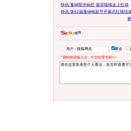
·
快讯:戛纳阳光灿烂,嘉宾陆续走上红毯
·
快讯:第62届戛纳电影节开幕式红毯结
用户：
匿名
*搜狗拼音输入法，中文处理专家>>