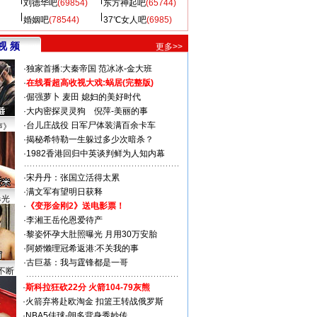
刘德华吧
(69854)
东方神起吧
(65744)
婚姻吧
(78544)
37℃女人吧
(6985)
视 频
更多>>
·
独家首播:大秦帝国
范冰冰-金大班
·
在线看超高收视大戏:
蜗居(完整版)
·
倔强萝卜
麦田
媳妇的美好时代
·
大内密探灵灵狗
倪萍-美丽的事
·
台儿庄战役 日军尸体装满百余卡车
声》
·
揭秘希特勒一生躲过多少次暗杀？
·
1982香港回归中英谈判鲜为人知内幕
·
宋丹丹：张国立活得太累
·
满文军有望明日获释
曝光
·
《变形金刚2》送电影票！
·
李湘王岳伦恩爱待产
·
黎姿怀孕大肚照曝光 月用30万安胎
·
阿娇懒理冠希返港:不关我的事
·
古巨基：我与霆锋都是一哥
不断
·
斯科拉狂砍22分 火箭104-79灰熊
·
火箭弃将赴欧淘金 扣篮王转战俄罗斯
·
NBA5佳球-朗多背身秀妙传