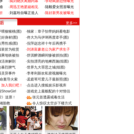
孕
·
揭刘晓庆离婚内幕
·
李幼斌新恋情曝光
婚
·
周迅王艳婆媳相见
·
陆毅爱女照首曝光
折
·
刘嘉玲自曝正造人
·
陈好新男友被曝光
 后
更多>>
喂猕猴桃(图)
·
独家：章子怡带妈妈看电影
好身材(图)
·
佟大为马伊琍再度牵手(图)
秀性感(图)
·
倪萍赵忠祥十年后再携手
服装皆为租赁
·
刘涛富豪老公为家产求生子
颜乘地铁被拍
·
舒淇醉酒瞬间惨被抓拍(图)
做活体解剖
·
实拍漂亮的地摊西施(组图)
的暴烈脾气
·
世界九大罪恶之城(组图)
遇灵异事件
·
李孝利新欢私密视频曝光
成命案导火索
·
孟庭苇可爱儿子最新照(图)
：加入我们吧！
·
点击进入搜狐娱乐影视库
howGirl
·
游戏史上最般配的十对情侣
2》送票！
·
张元首透露戒毒生活
湘胎教
·
令人惊叹太空步下楼方式