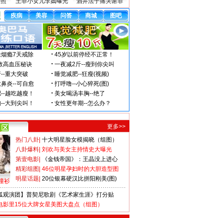
密照
王菲小女儿李嫣曝光
酒井法子痛哭谢罪
更多>>
热门八卦
|
十大明星脸女模揭晓（组图）
八卦爆料
|
刘欢与美女主持情史大曝光
第壹电影
|
《金钱帝国》：王晶没上进心
精彩组图
|
46位明星孕妇时的大胆造型图
明星话题
|
20位银幕硬汉比拼阳刚美(图)
撞衫
狐观演团】普契尼歌剧《艺术家生涯》打分贴
电影里15位大牌女星美图大盘点（组图）