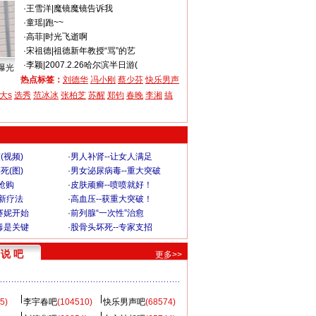
·
王雪洋
|
魔镜魔镜告诉我
·
童瑶
|
跑~~
·
高菲
|
时光飞逝啊
·
宋祖德
|
祖德新年教授“骂”的艺
·
李颖
|
2007.2.26哈尔滨半日游(
曝光
热点标签：
刘德华
冯小刚
蔡少芬
快乐男声
大s
选秀
范冰冰
张柏芝
苏醒
郑钧
春晚
李湘
搞
(视频)
·
男人补肾--让女人满足
死(图)
·
男女泌尿病毒--重大突破
”抢购
·
皮肤顽癣--喷喷就好！
-新疗法
·
高血压--获重大突破！
赛妮开始
·
前列腺“一次性”治愈
毒是关键
·
股骨头坏死--专家支招
说 吧
更多>>
5)
李宇春吧
(104510)
快乐男声吧
(68574)