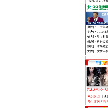
新版“西游”绝
范冰冰李冰冰大
戏剧演出
|
【搜
热门连载
|
刘烨