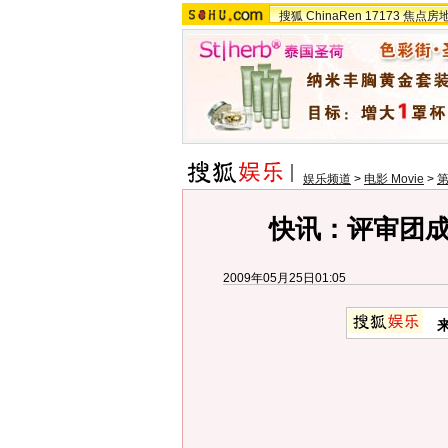
搜狐
ChinaRen
17173
焦点房
娱乐频道
>
电影 Movie
>
第
快讯：评审团
2009年05月25日01:05