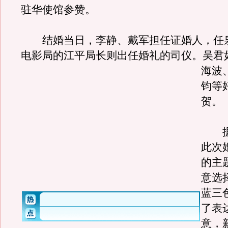
驻华使馆参赞。
结婚当日，李静、戴军担任证婚人，任
电影局的江平局长则出任婚礼的司仪。
吴君
海波
钧等
贺。
据
此次
的主
意选
蓝三
了表
意，