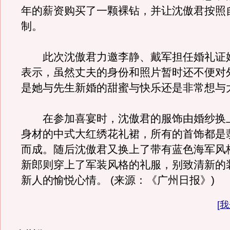
年的薪资购买了一颗裸钻，并让沈傲君按照
制。
此次沈傲君力邀李静、戴军担任婚礼证
表示，虽然丈夫的身份和照片暂时还不便对
是她与先生新婚的甜蜜与快乐还是非常想与
在参加喜宴时，沈傲君的服饰由婚纱换
身材的中式大红绣花礼裙，所有的首饰都是
而成。随后沈傲君又换上了带有蓝色海军风
新郎则穿上了军装风格的礼服，别致清新的
新人的愉悦心情。 (来源：《广州日报》)
[
我