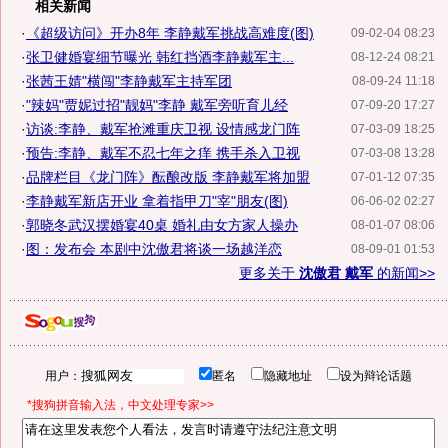
相关新闻
·
《超级访问》开办8年 李静戴军挑战高难度(图)
09-02-04 08:23
·
张卫健婚宴细节曝光 韩红挡酒李静戴军主...
08-12-24 08:21
·
张茜王婧"横闯"李静戴军主持军团
08-09-24 11:18
·
"辣妈"贾妮过招"靓妈"李静 戴军旁听育儿经
07-09-20 17:27
·
访谈:李静、戴军抢滩重庆卫视 设情感龙门阵
07-03-09 18:25
·
预告:李静、戴军不忍七年之痒 携手杀入卫视
07-03-08 13:28
·
品牌栏目《龙门阵》酝酿改版 李静戴军将加盟
07-01-12 07:35
·
李静戴军新店开业 拿着指甲刀"宰"朋友(图)
06-06-02 02:27
·
郭晓冬武汉摆婚宴40桌 婚礼由女方家人操办
08-01-07 08:06
·
图：发布会 本剧中沈傲君将谈一场越洋恋
08-09-01 01:53
更多关于
沈傲君 戴军
的新闻>>
用户：
匿名
隐藏地址
设为辩论话题
*搜狗拼音输入法，中文处理专家>>