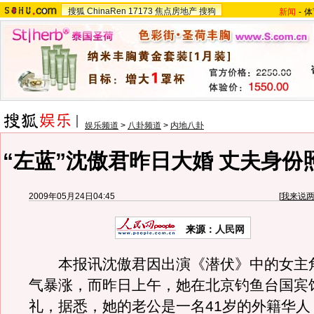
搜狐
ChinaRen
17173
焦点房地产
搜狗
新闻
-
体
娱乐频道
>
八卦频道
>
内地八卦
“左蓝”沈傲君昨日大婚 丈夫身份
2009年05月24日04:45
[
我来说
来源：
人民网
本报讯沈傲君因出演《潜伏》中的女主角
气暴涨，而昨日上午，她在北京钓鱼台国宾
礼，据悉，她的老公是一名41岁的外籍华人