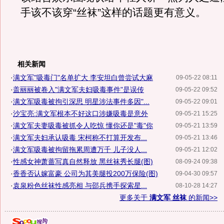
手该不该穿“丝袜”这样的话题更有意义。
相关新闻
·
满文军"吸毒门"名单扩大 李安坦白曾尝试大麻
09-05-22 08:11
·
盖丽丽被卷入"满文军夫妇吸毒事件"是误传
09-05-22 09:52
·
满文军吸毒被拘引深思 明星涉法事件多因"...
09-05-22 09:01
·
沙宝亮:满文军根本不好这口涉嫌吸毒是意外
09-05-21 15:25
·
满文军夫妻吸毒被抓令人吃惊 懂你还是"毒"你
09-05-21 13:59
·
满文军夫妇承认吸毒 宋柯称不打算开发布...
09-05-21 13:46
·
满文军吸毒被拘留拖累周遭万千 儿子没人...
09-05-21 12:02
·
性感女神萧蔷写真自然释放 黑丝袜秀长腿(图)
08-09-24 09:38
·
香香否认嫁富豪 公司为其美腿投200万保险(图)
09-04-30 09:57
·
袁泉粉色丝袜性感亮相 与邵兵携手探索星...
08-10-28 14:27
更多关于
满文军 丝袜
的新闻>>