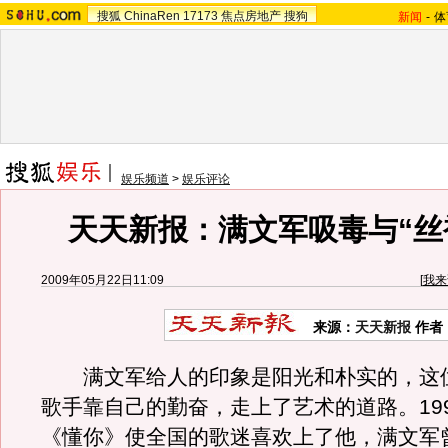
搜狐
ChinaRen
17173
焦点房地产
搜狗
新闻
-
体
娱乐频道
>
娱乐评论
天天新报：满文军吸毒与“丝
2009年05月22日11:09
[
我来
来源：
天天新报
作者
满文军给人的印象是阳光和朴实的，这
歌手靠自己的勤奋，走上了艺术的道路。19
《懂你》使全国的歌迷喜欢上了他，满文军