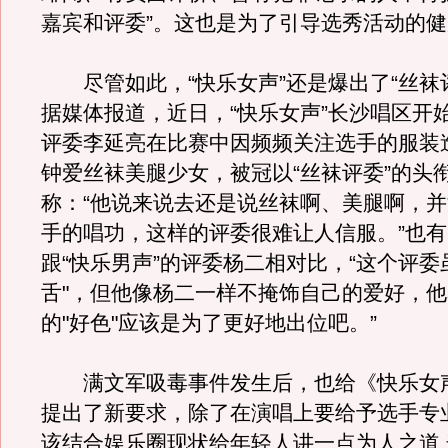
嘉宾和评委”。这也是为了引导选秀活动的
尽管如此，“快乐女声”还是爆出了“丝袜
据媒体报道，近日，“快乐女声”长沙唱区开
评委李延亮在比赛中因频频关注选手的服装
钟爱丝袜美腿少女，被冠以“丝袜评委”的头
称：“他说来说去还是说丝袜啊、美腿啊，
手的唱功，这样的评委很难让人信服。”也
跟“快乐男声”的评委杨二相对比，“这个评委
舌"，但他像杨二一样不掩饰自己的爱好，
的"好色"应该是为了更好地出位吧。”
满文军吸毒事件发生后，也给《快乐女
提出了新要求，除了在演唱上要给予选手专
该结合娱乐圈现状给年轻人讲一点为人之道