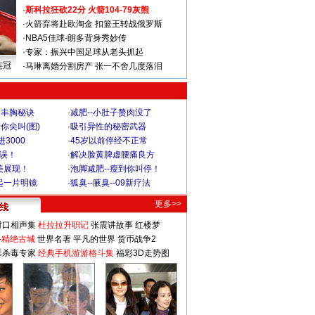
·
斯科拉狂砍22分 火箭104-79灰熊
·
火箭弃将赴欧淘金 扣篮王转战俄罗斯
·
NBA5佳球-朗多背身秀妙传
·
专家：振兴中国足球从老头抓起
连冠
·
马琳离婚分割房产 张一不舍几度落泪
爆丰胸秘诀
·
减肥--小肚子赘肉没了
你尖叫(图)
·
吸引异性的秘密武器
3000
·
45岁以前停经不正常
不误！
·
解决脸黄脾虚腰痛良方
美展现！
·
泡脚减肥--瘦到你叫停！
起一片明镜
·
狐臭--腋臭--09新疗法
更多>>
对口相声集
杜拉拉升职记
张震讲故事
红楼梦
-精绝古城
世界名著
平凡的世界
货币战争2
毒杀毒专家
经典手机游游格斗集
福彩3D走势图