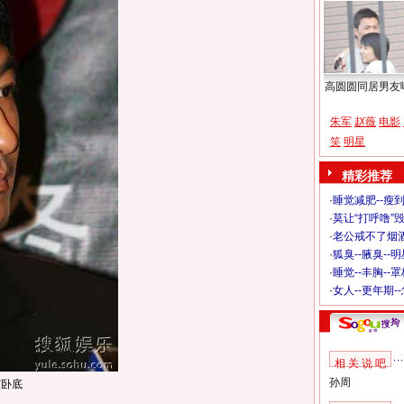
高圆圆同居男友
朱军
赵薇
电影
笑
明星
精彩推荐
·
睡觉减肥--瘦到
·
莫让“打呼噜”
·
老公戒不了烟酒
·
狐臭--腋臭--
·
睡觉--丰胸--
·
女人--更年期-
相 关 说 吧
孙周
演卧底