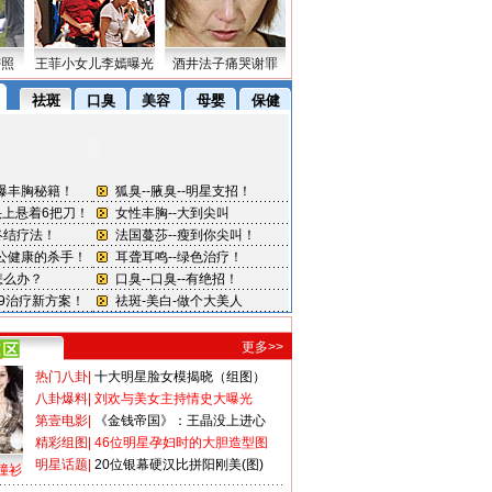
密照
王菲小女儿李嫣曝光
酒井法子痛哭谢罪
更多>>
热门八卦
|
十大明星脸女模揭晓（组图）
八卦爆料
|
刘欢与美女主持情史大曝光
第壹电影
|
《金钱帝国》：王晶没上进心
精彩组图
|
46位明星孕妇时的大胆造型图
明星话题
|
20位银幕硬汉比拼阳刚美(图)
撞衫