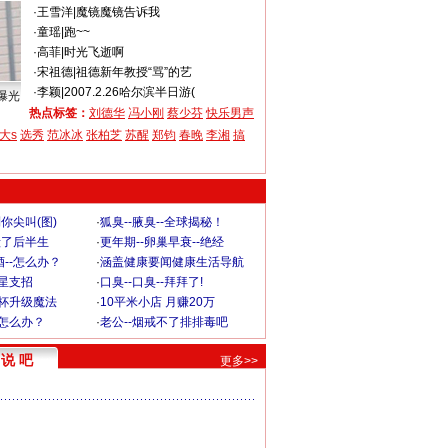
·
王雪洋
|
魔镜魔镜告诉我
·
童瑶
|
跑~~
·
高菲
|
时光飞逝啊
·
宋祖德
|
祖德新年教授“骂”的艺
·
李颖
|
2007.2.26哈尔滨半日游(
曝光
热点标签：
刘德华
冯小刚
蔡少芬
快乐男声
大s
选秀
范冰冰
张柏芝
苏醒
郑钧
春晚
李湘
搞
你尖叫(图)
·
狐臭--腋臭--全球揭秘！
毁了后半生
·
更年期--卵巢早衰--绝经
--怎么办？
·
涵盖健康要闻健康生活导航
明星支招
·
口臭--口臭--拜拜了!
罩杯升级魔法
·
10平米小店 月赚20万
-怎么办？
·
老公--烟戒不了排排毒吧
说 吧
更多>>