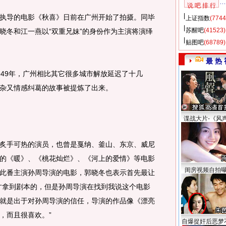
说 吧 排 行
导的电影《秋喜》日前在广州开始了拍摄。同毕
上证指数
(7744
苏醒吧
(41523)
晓冬和江一燕以“双重兄妹”的身份作为主演将演绎
贴图吧
(68789)
最 热 
49年，广州相比其它很多城市解放延迟了十几
杂又情感纠葛的故事被提炼了出来。
谍战大片-《风
手可热的演员，也曾是戛纳、釜山、东京、威尼
的《暖》、《桃花灿烂》、《河上的爱情》等电影
闺房视频自拍
此番主演孙周导演的电影，郭晓冬也表示首先最让
才拿到剧本的，但是孙周导演在找到我说这个电影
就是出于对孙周导演的信任，导演的作品像《漂亮
，而且很喜欢。”
自爆捉奸后恶梦