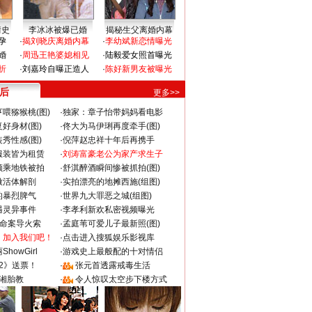
情史
李冰冰被爆已婚
揭秘生父离婚内幕
孕
·
揭刘晓庆离婚内幕
·
李幼斌新恋情曝光
婚
·
周迅王艳婆媳相见
·
陆毅爱女照首曝光
折
·
刘嘉玲自曝正造人
·
陈好新男友被曝光
 后
更多>>
喂猕猴桃(图)
·
独家：章子怡带妈妈看电影
好身材(图)
·
佟大为马伊琍再度牵手(图)
秀性感(图)
·
倪萍赵忠祥十年后再携手
服装皆为租赁
·
刘涛富豪老公为家产求生子
颜乘地铁被拍
·
舒淇醉酒瞬间惨被抓拍(图)
做活体解剖
·
实拍漂亮的地摊西施(组图)
的暴烈脾气
·
世界九大罪恶之城(组图)
遇灵异事件
·
李孝利新欢私密视频曝光
成命案导火索
·
孟庭苇可爱儿子最新照(图)
：加入我们吧！
·
点击进入搜狐娱乐影视库
howGirl
·
游戏史上最般配的十对情侣
2》送票！
·
张元首透露戒毒生活
湘胎教
·
令人惊叹太空步下楼方式