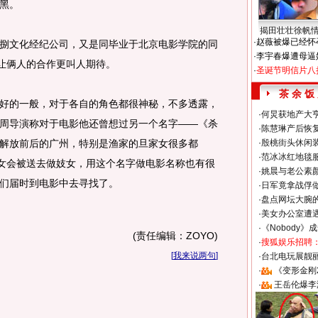
黑。
揭田壮壮徐帆
·
赵薇被爆已经怀
文化经纪公司，又是同毕业于北京电影学院的同
·
李宇春爆遭母逼
，让俩人的合作更叫人期待。
·
圣诞节明信片八
茶 余 饭
的一般，对于各自的角色都很神秘，不多透露，
·
何炅获地产大亨
周导演称对于电影他还曾想过另一个名字——《杀
·
陈慧琳产后恢复
解放前后的广州，特别是渔家的旦家女很多都
·
殷桃街头休闲装
·
范冰冰红地毯
家女会被送去做妓女，用这个名字做电影名称也有很
·
姚晨与老公素
们届时到电影中去寻找了。
·
日军竟拿战俘
·
盘点网坛大腕
·
美女办公室遭
·
《Nobody》
(责任编辑：ZOYO)
·
搜狐娱乐招聘
[
我来说两句
]
·
台北电玩展靓丽S
·
《变形金刚
·
王岳伦爆李