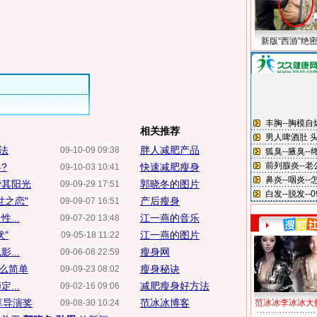
新版“西游”绝
相关推荐
法
胖人减肥产品
09-10-09 09:38
?
快速减肥瘦身
09-10-03 10:41
赞其阳光
郭晓冬的图片
09-09-29 17:51
世之恋"
产后瘦身
09-09-07 16:51
...
江一燕的音乐
09-07-20 13:48
"
江一燕的图片
09-05-18 11:22
...
瘦身网
09-06-08 22:59
么简单
瘦身秘诀
09-09-23 08:02
...
减肥瘦身好方法
09-02-16 09:06
享导演奖
范冰冰博客
09-08-30 10:24
范冰冰李冰冰大