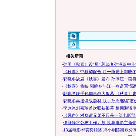
相关新闻
·
孙周《秋喜》设"局" 郭晓冬孙淳暗中斗
·
《秋喜》中默契配合 江一燕爱上郭晓冬
·
郭晓冬缺席《秋喜》发布 孙淳江一燕
·
《秋喜》将映 郭晓冬与江一燕谱写"隔
·
郭晓冬联手孙周再战大银幕 《秋喜》走性
·
郭晓冬再接谍战题材 联手孙周继续"潜伏
·
李冰冰刘嘉玲首次联袂银幕 相拥避谈电影
·
《风声》对华谊兄弟不只是一部电影那
·
伊能静将公布工作计划 执导电影主角锁定
·
13届电影华表奖颁奖 冯小刚陈凯歌分