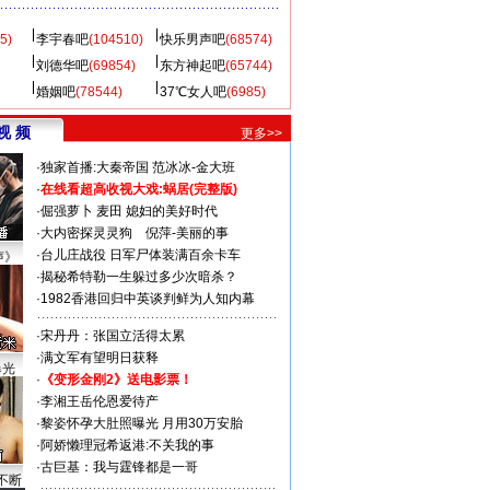
5)
李宇春吧
(104510)
快乐男声吧
(68574)
刘德华吧
(69854)
东方神起吧
(65744)
婚姻吧
(78544)
37℃女人吧
(6985)
视 频
更多>>
·
独家首播:大秦帝国
范冰冰-金大班
·
在线看超高收视大戏:
蜗居(完整版)
·
倔强萝卜
麦田
媳妇的美好时代
·
大内密探灵灵狗
倪萍-美丽的事
·
台儿庄战役 日军尸体装满百余卡车
声》
·
揭秘希特勒一生躲过多少次暗杀？
·
1982香港回归中英谈判鲜为人知内幕
·
宋丹丹：张国立活得太累
·
满文军有望明日获释
曝光
·
《变形金刚2》送电影票！
·
李湘王岳伦恩爱待产
·
黎姿怀孕大肚照曝光 月用30万安胎
·
阿娇懒理冠希返港:不关我的事
·
古巨基：我与霆锋都是一哥
不断