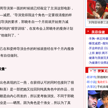
导演第一面的时候就已经敲定了主演这部电影，
—减肥。“导演觉得我这个角色一定要很清瘦的样
到导演的要求，郭晓冬自一个月前就开始努力减
刘翔亚锦赛三
时间的“艰苦训练”，在发布会上郭晓冬的瘦身计划
美容保健
他做到了。”
·
丰胸--林志玲
·
睡觉减肥--瘦到
·
开这样的店 日进
在和娄烨导演合作的时候就曾经在半个月内瘦身
·
上班 兼职 两
很有自信做到。
·
健康与美丽完
·
为健康行业撑
较量”
·
听评书
|
郭德纲
·
听小说
|
鬼吹灯1
色表现的江一燕，在获得认可的同时也接到了很
·
共享区
|
手机病
秋喜》是一部把她又拉回到纯真角色中的作品，但
都是由内心而发的，所以更考验演技。不同于郭晓
业是——晒黑。因为角色是个渔女，所以为了真