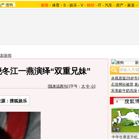
地产
搜狗
新闻
-
体育
-
S
-
娱乐
-
V
-
财经
-
IT
-
汽车
-
房产
-
家居
-
电影新闻
新
晓冬江一燕演绎“双重兄妹”
央视质疑29岁市
石首网站被黑
篡
[
我来说两句
] [字号：
大
中
小
]
宋美龄牛奶洗澡
来源：
搜狐娱乐
中学生乘直升机