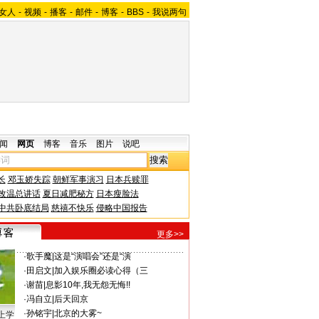
女人
-
视频
-
播客
-
邮件
-
博客
-
BBS
-
我说两句
闻
网页
博客
音乐
图片
说吧
长
邓玉娇失踪
朝鲜军事演习
日本兵赎罪
改温总讲话
夏日减肥秘方
日本瘦脸法
中共卧底结局
慈禧不快乐
侵略中国报告
更多>>
·
歌手魔
|
这是“演唱会”还是“演
·
田启文
|
加入娱乐圈必读心得（三
·
谢苗
|
息影10年,我无怨无悔!!
·
冯自立
|
后天回京
·
孙铭宇
|
北京的大雾~
上学