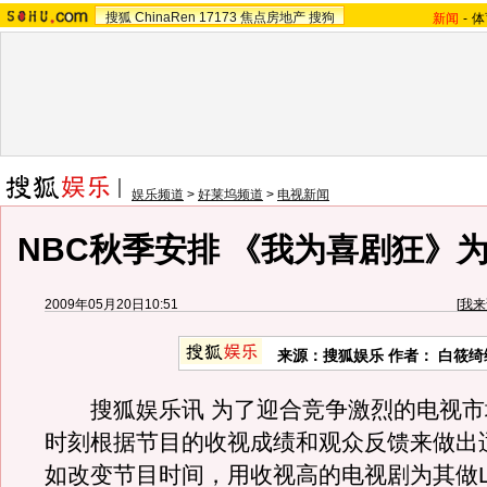
搜狐
ChinaRen
17173
焦点房地产
搜狗
新闻
-
体
娱乐频道
>
好莱坞频道
>
电视新闻
NBC秋季安排 《我为喜剧狂》
2009年05月20日10:51
[
我来
来源：
搜狐娱乐
作者： 白筱绮
搜狐娱乐讯 为了迎合竞争激烈的电视市
时刻根据节目的收视成绩和观众反馈来做出
如改变节目时间，用收视高的电视剧为其做Lea