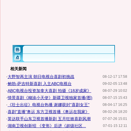
相关新闻
·
大野智再主演 朝日电视台喜剧初挑战
08-12-17 17:58
·
鲍勃-萨吉特新喜剧 入主ABC电视台
09-02-05 13:48
·
ABC电视台投资加拿大喜剧 拍摄《18岁成家》
08-07-29 10:02
·
情景喜剧《糊涂小天使》新疆卫视独家首播(图)
08-07-15 15:43
·
《壮士出征》电视台热播 谢娜获封"喜剧女王"
08-04-17 16:25
·
喜剧"直播"奥运 东方卫视首播《奥运在我家》
08-02-26 18:20
·
英达联手山东卫视首播新剧 五月狂掀喜剧风潮
07-07-26 15:01
·
湖南卫视创新招 《变形》后进《超级社区...
07-01-15 12:11