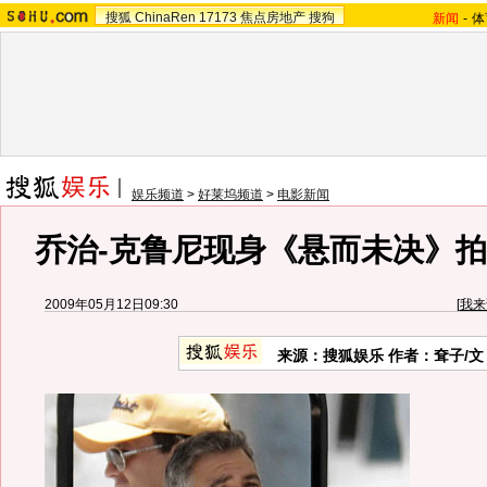
搜狐
ChinaRen
17173
焦点房地产
搜狗
新闻
-
体
娱乐频道
>
好莱坞频道
>
电影新闻
乔治-克鲁尼现身《悬而未决》拍
2009年05月12日09:30
[
我来
来源：
搜狐娱乐
作者：耷子/文