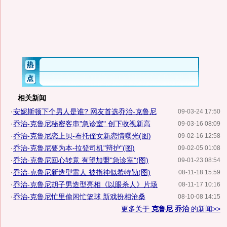
相关新闻
·
安妮斯顿下个男人是谁? 网友首选乔治-克鲁尼
09-03-24 17:50
·
乔治-克鲁尼秘密客串"急诊室" 创下收视新高
09-03-16 08:09
·
乔治-克鲁尼恋上贝-布托侄女新恋情曝光(图)
09-02-16 12:58
·
乔治-克鲁尼要为本-拉登司机"辩护"(图)
09-02-05 01:08
·
乔治-克鲁尼回心转意 有望加盟"急诊室"(图)
09-01-23 08:54
·
乔治-克鲁尼新造型雷人 被指神似希特勒(图)
08-11-18 15:59
·
乔治-克鲁尼胡子男造型亮相《以眼杀人》片场
08-11-17 10:16
·
乔治-克鲁尼忙里偷闲忙篮球 新戏扮相沧桑
08-10-08 14:15
更多关于
克鲁尼 乔治
的新闻>>