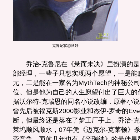
克鲁尼状态良好
乔治-克鲁尼在《悬而未决》里扮演的是
部经理，一辈子只想实现两个愿望，一是能
元，二是能在一家名为MythTech的神秘公
位。但是他为自己的人生愿望付出了巨大的
据沃尔特-克瑞恩的同名小说改编，原著小
曾先后被福克斯2000影业和杰伊-罗奇的Eve
断，但最终还是落在了梦工厂手上。乔治-
莱坞顺风顺水，07年凭《迈克尔-克莱顿》
帝竞争，而前几年也有《辛瑞纳》的最佳男