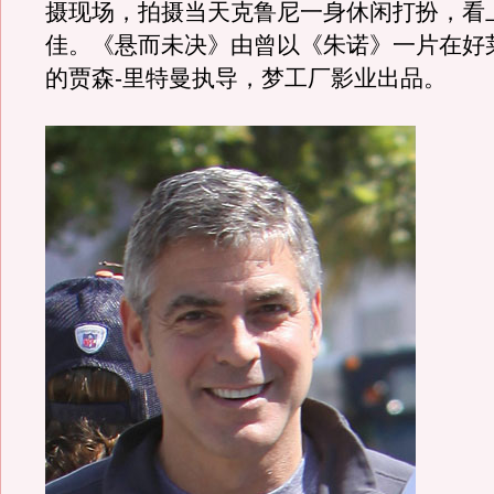
摄现场，拍摄当天克鲁尼一身休闲打扮，看
佳。《悬而未决》由曾以《朱诺》一片在好
的贾森-里特曼执导，梦工厂影业出品。