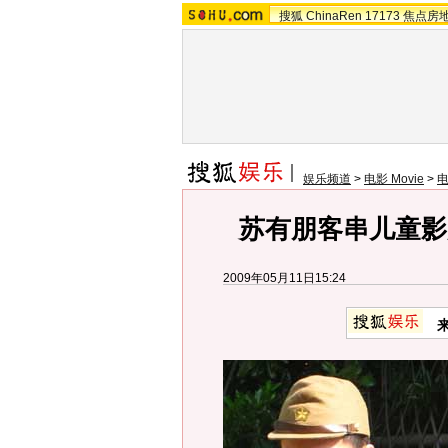
搜狐
ChinaRen
17173
焦点房
娱乐频道
>
电影 Movie
>
苏有朋客串儿童影
2009年05月11日15:24