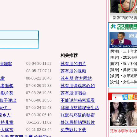
新版“西游”绝
相关推荐
朋演嫖客
苏有朋的图片
09-04-20 11:52
苏有朋的视频
08-05-27 07:11
儿童
苏有朋 官方网站
08-05-22 10:48
得者颁奖
苏有朋调戏林心如
07-08-26 19:38
牛影片奖
苏有朋演唱会
07-08-26 19:35
孩子评出
不能说的秘密观看
07-06-06 16:56
...
邱淑贞慈禧秘密生活
07-05-24 15:43
原乡人"
张默与邓婕的秘密
07-03-30 06:10
扶持儿童
舒淇最想销毁影片
06-11-25 11:02
最大奖赏
免费影片下载
06-11-02 08:44
范冰冰李冰冰大