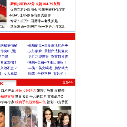
·
斯科拉狂砍22分 火箭104-79灰熊
·
火箭弃将赴欧淘金 扣篮王转战俄罗斯
·
NBA5佳球-朗多背身秀妙传
·
专家：振兴中国足球从老头抓起
连冠
·
马琳离婚分割房产 张一不舍几度落泪
丰胸秘诀揭秘
·
生殖病毒--夫妻生活的杀手
你尖叫(图)
·
皮肤顽癣--最新疗法抗复发
坏习惯
·
男性功能障碍--别盲目补肾
-专家支招！
·
祛斑--美白--李湘出绝招！
何久治不愈？
·
丰胸：美女喝汤--胸部就大
--女人幸福
·
喝酒--千杯不醉--有妙招！
更多>>
对口相声集
杜拉拉升职记
张震讲故事
红楼梦
-精绝古城
世界名著
平凡的世界
货币战争2
毒杀毒专家
经典手机游游格斗集
福彩3D走势图