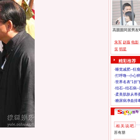
高圆圆同居男友
朱军
赵薇
电影
笑
明星
精彩推荐
·
睡觉减肥--狂瘦
·
打呼噜--小心猝
·
世界名表“1折
·
结石--结石病-
·
柔美肌肤从蒂
·
糖尿病净血排
相 关 说 吧
苏有朋