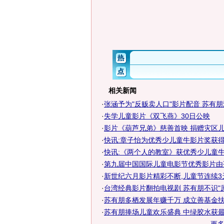
相关新闻
·
张涵予为"反贩卖人口"影片配音 苏有
·
失学儿童影片《双飞燕》30日公映
·
影片《葫芦兄弟》慈善首映 捐赠灾区
·
快讯:章子怡为优秀少儿童牛影片奖获
·
快讯:《两个人的教室》获优秀少儿童
·
第九届中国国际儿童电影节优秀影片由
·
新世纪六月影片精彩不断,儿童节连续3天优
·
台湾经典影片翻拍电视剧 苏有朋不识"
·
苏有朋多栖发展年赚千万 成立善基金
·
苏有朋捧场儿童欢乐盛典 中绿胶水获