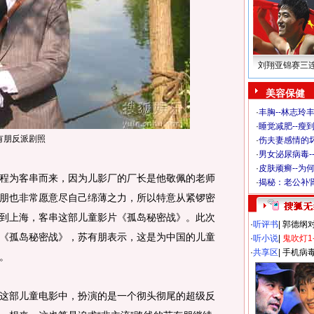
刘翔亚锦赛三
美容保健
·
丰胸--林志玲
·
睡觉减肥--瘦到
有朋反派剧照
·
伤夫妻感情的
·
男女泌尿病毒-
·
皮肤顽癣--为
为客串而来，因为儿影厂的厂长是他敬佩的老师
·
揭秘：老公补肾
朋也非常愿意尽自己绵薄之力，所以特意从紧锣密
到上海，客串这部儿童影片《孤岛秘密战》。此次
·
听评书
|
郭德纲
《孤岛秘密战》，苏有朋表示，这是为中国的儿童
·
听小说
|
鬼吹灯1
·
共享区
|
手机病
。
部儿童电影中，扮演的是一个彻头彻尾的超级反