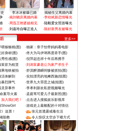
情史
李冰冰被爆已婚
揭秘生父离婚内幕
孕
·
揭刘晓庆离婚内幕
·
李幼斌新恋情曝光
婚
·
周迅王艳婆媳相见
·
陆毅爱女照首曝光
折
·
刘嘉玲自曝正造人
·
陈好新男友被曝光
 后
更多>>
喂猕猴桃(图)
·
独家：章子怡带妈妈看电影
好身材(图)
·
佟大为马伊琍再度牵手(图)
秀性感(图)
·
倪萍赵忠祥十年后再携手
服装皆为租赁
·
刘涛富豪老公为家产求生子
颜乘地铁被拍
·
舒淇醉酒瞬间惨被抓拍(图)
做活体解剖
·
实拍漂亮的地摊西施(组图)
的暴烈脾气
·
世界九大罪恶之城(组图)
遇灵异事件
·
李孝利新欢私密视频曝光
成命案导火索
·
孟庭苇可爱儿子最新照(图)
：加入我们吧！
·
点击进入搜狐娱乐影视库
howGirl
·
游戏史上最般配的十对情侣
2》送票！
·
张元首透露戒毒生活
湘胎教
·
令人惊叹太空步下楼方式