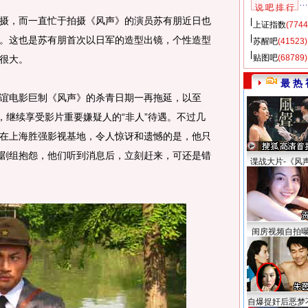
说 吧 排 行
，而一直忙于拍摄《风声》的演员苏有朋近日也
上证指数
(7744
。这也是苏有朋首次以日军的造型出镜，个性造型
苏醒吧
(41523)
贴图吧
(68789)
很大。
最 热 
电影巨制《风声》的杀青日期一再拖延，以至
，继续享受影片重要嫌疑人的“非人”待遇。不过几
在上海胜强影视基地，令人惊讶和遗憾的是，他只
剧组抱怨，他们听到消息后，立刻赶来，可还是错
谍战大片-《风
闺房视频自拍
自爆捉奸后恶梦