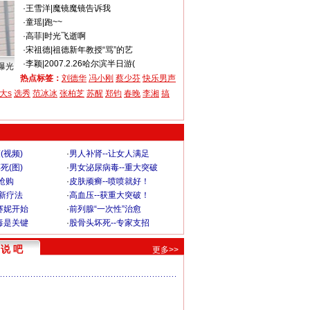
·
王雪洋
|
魔镜魔镜告诉我
·
童瑶
|
跑~~
·
高菲
|
时光飞逝啊
·
宋祖德
|
祖德新年教授“骂”的艺
·
李颖
|
2007.2.26哈尔滨半日游(
曝光
热点标签：
刘德华
冯小刚
蔡少芬
快乐男声
大s
选秀
范冰冰
张柏芝
苏醒
郑钧
春晚
李湘
搞
(视频)
·
男人补肾--让女人满足
死(图)
·
男女泌尿病毒--重大突破
”抢购
·
皮肤顽癣--喷喷就好！
-新疗法
·
高血压--获重大突破！
赛妮开始
·
前列腺“一次性”治愈
毒是关键
·
股骨头坏死--专家支招
说 吧
更多>>