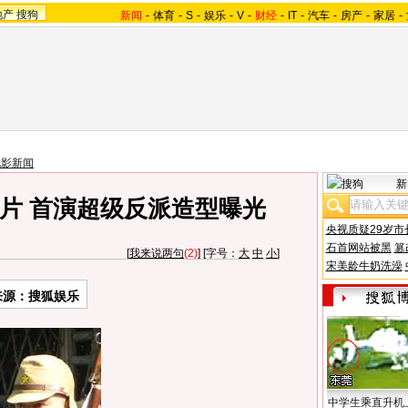
地产
搜狗
新闻
-
体育
-
S
-
娱乐
-
V
-
财经
-
IT
-
汽车
-
房产
-
家居
-
电影新闻
新
片 首演超级反派造型曝光
央视质疑29岁市
石首网站被黑
篡
[
我来说两句
(2)
] [字号：
大
中
小
]
宋美龄牛奶洗澡
来源：
搜狐娱乐
中学生乘直升机