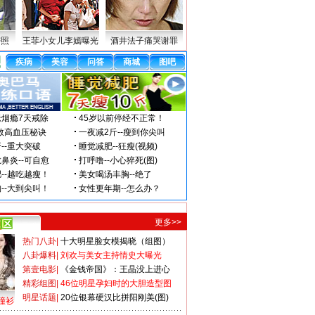
密照
王菲小女儿李嫣曝光
酒井法子痛哭谢罪
更多>>
热门八卦
|
十大明星脸女模揭晓（组图）
八卦爆料
|
刘欢与美女主持情史大曝光
第壹电影
|
《金钱帝国》：王晶没上进心
精彩组图
|
46位明星孕妇时的大胆造型图
明星话题
|
20位银幕硬汉比拼阳刚美(图)
撞衫