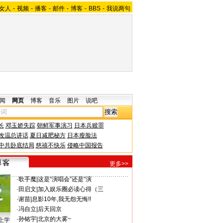
女人
-
视频
-
播客
-
邮件
-
博客
-
BBS
-
我说两句
闻
网页
博客
音乐
图片
说吧
长
邓玉娇失踪
朝鲜军事演习
日本兵赎罪
改温总讲话
夏日减肥秘方
日本瘦脸法
中共卧底结局
慈禧不快乐
侵略中国报告
更多>>
·
歌手魔
|
这是“演唱会”还是“演
·
田启文
|
加入娱乐圈必读心得（三
·
谢苗
|
息影10年,我无怨无悔!!
·
冯自立
|
后天回京
·
孙铭宇
|
北京的大雾~
上学