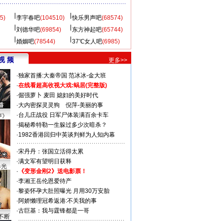
5)
李宇春吧
(104510)
快乐男声吧
(68574)
刘德华吧
(69854)
东方神起吧
(65744)
婚姻吧
(78544)
37℃女人吧
(6985)
视 频
更多>>
·
独家首播:大秦帝国
范冰冰-金大班
·
在线看超高收视大戏:
蜗居(完整版)
·
倔强萝卜
麦田
媳妇的美好时代
·
大内密探灵灵狗
倪萍-美丽的事
·
台儿庄战役 日军尸体装满百余卡车
声》
·
揭秘希特勒一生躲过多少次暗杀？
·
1982香港回归中英谈判鲜为人知内幕
·
宋丹丹：张国立活得太累
·
满文军有望明日获释
曝光
·
《变形金刚2》送电影票！
·
李湘王岳伦恩爱待产
·
黎姿怀孕大肚照曝光 月用30万安胎
·
阿娇懒理冠希返港:不关我的事
·
古巨基：我与霆锋都是一哥
不断