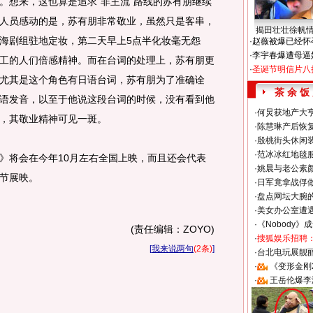
。想来，这也算是追求“非主流”路线的苏有朋继续
人员感动的是，苏有朋非常敬业，虽然只是客串，
揭田壮壮徐帆
海剧组驻地定妆，第二天早上5点半化妆毫无怨
·
赵薇被爆已经怀
·
李宇春爆遭母逼
工的人们倍感精神。而在台词的处理上，苏有朋更
·
圣诞节明信片八
尤其是这个角色有日语台词，苏有朋为了准确诠
茶 余 饭
语发音，以至于他说这段台词的时候，没有看到他
·
何炅获地产大亨
，其敬业精神可见一斑。
·
陈慧琳产后恢复
·
殷桃街头休闲装
·
范冰冰红地毯
将会在今年10月左右全国上映，而且还会代表
·
姚晨与老公素
节展映。
·
日军竟拿战俘
·
盘点网坛大腕
·
美女办公室遭
·
《Nobody》
(责任编辑：ZOYO)
·
搜狐娱乐招聘
[
我来说两句
(2条)
]
·
台北电玩展靓丽S
·
《变形金刚
·
王岳伦爆李