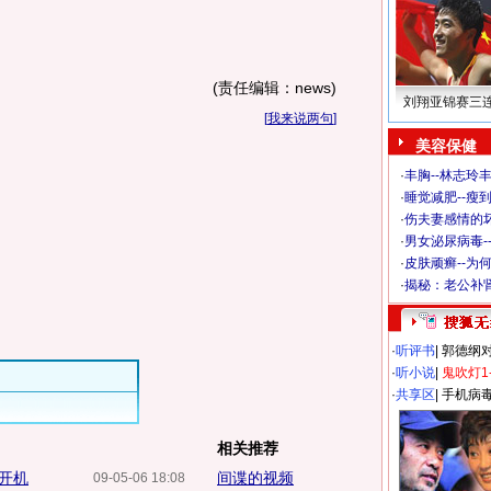
(责任编辑：news)
刘翔亚锦赛三
[
我来说两句
]
美容保健
·
丰胸--林志玲
·
睡觉减肥--瘦到
·
伤夫妻感情的
·
男女泌尿病毒-
·
皮肤顽癣--为
·
揭秘：老公补肾
·
听评书
|
郭德纲
·
听小说
|
鬼吹灯1
·
共享区
|
手机病
相关推荐
开机
间谍的视频
09-05-06 18:08