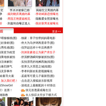
情史
李冰冰被爆已婚
揭秘生父离婚内幕
孕
·
揭刘晓庆离婚内幕
·
李幼斌新恋情曝光
婚
·
周迅王艳婆媳相见
·
陆毅爱女照首曝光
折
·
刘嘉玲自曝正造人
·
陈好新男友被曝光
 后
更多>>
喂猕猴桃(图)
·
独家：章子怡带妈妈看电影
好身材(图)
·
佟大为马伊琍再度牵手(图)
秀性感(图)
·
倪萍赵忠祥十年后再携手
服装皆为租赁
·
刘涛富豪老公为家产求生子
颜乘地铁被拍
·
舒淇醉酒瞬间惨被抓拍(图)
做活体解剖
·
实拍漂亮的地摊西施(组图)
的暴烈脾气
·
世界九大罪恶之城(组图)
遇灵异事件
·
李孝利新欢私密视频曝光
成命案导火索
·
孟庭苇可爱儿子最新照(图)
：加入我们吧！
·
点击进入搜狐娱乐影视库
howGirl
·
游戏史上最般配的十对情侣
2》送票！
·
张元首透露戒毒生活
湘胎教
·
令人惊叹太空步下楼方式