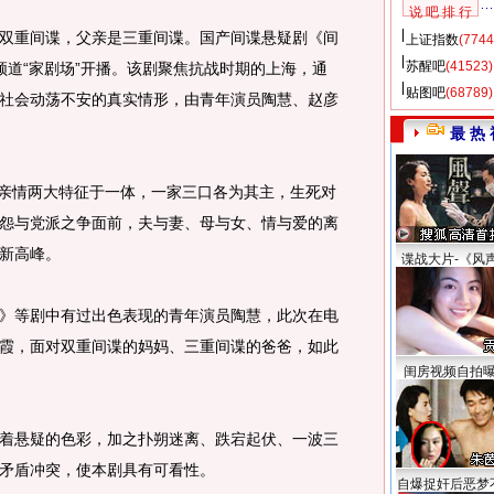
说 吧 排 行
重间谍，父亲是三重间谍。国产间谍悬疑剧《间
上证指数
(7744
苏醒吧
(41523)
频道“家剧场”开播。该剧聚焦抗战时期的上海，通
贴图吧
(68789)
社会动荡不安的真实情形，由青年演员陶慧、赵彦
最 热 
亲情两大特征于一体，一家三口各为其主，生死对
怨与党派之争面前，夫与妻、母与女、情与爱的离
新高峰。
谍战大片-《风
等剧中有过出色表现的青年演员陶慧，此次在电
霞，面对双重间谍的妈妈、三重间谍的爸爸，如此
闺房视频自拍
悬疑的色彩，加之扑朔迷离、跌宕起伏、一波三
矛盾冲突，使本剧具有可看性。
自爆捉奸后恶梦