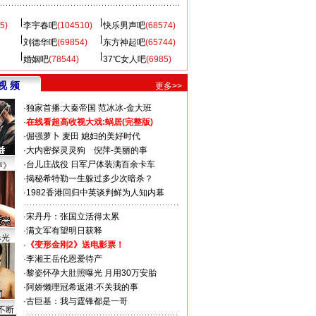
5)
李宇春吧
(104510)
快乐男声吧
(68574)
刘德华吧
(69854)
东方神起吧
(65744)
婚姻吧
(78544)
37℃女人吧
(6985)
视 频
更多>>
·
独家首播:大秦帝国
范冰冰-金大班
·
在线看超高收视大戏:
蜗居(完整版)
·
倔强萝卜
麦田
媳妇的美好时代
·
大内密探灵灵狗
倪萍-美丽的事
·
台儿庄战役 日军尸体装满百余卡车
声》
·
揭秘希特勒一生躲过多少次暗杀？
·
1982香港回归中英谈判鲜为人知内幕
·
宋丹丹：张国立活得太累
·
满文军有望明日获释
曝光
·
《变形金刚2》送电影票！
·
李湘王岳伦恩爱待产
·
黎姿怀孕大肚照曝光 月用30万安胎
·
阿娇懒理冠希返港:不关我的事
·
古巨基：我与霆锋都是一哥
不断