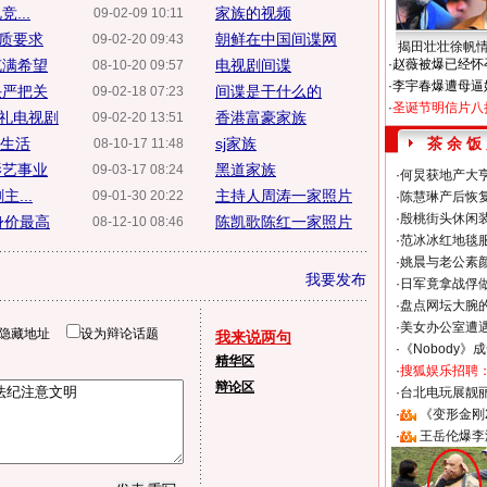
...
家族的视频
09-02-09 10:11
质要求
朝鲜在中国间谍网
09-02-20 09:43
揭田壮壮徐帆
充满希望
电视剧间谍
·
赵薇被爆已经怀
08-10-20 09:57
·
李宇春爆遭母逼
头严把关
间谍是干什么的
09-02-18 07:23
·
圣诞节明信片八
礼电视剧
香港富豪家族
09-02-20 13:51
们生活
sj家族
茶 余 饭
08-10-17 11:48
影艺事业
黑道家族
09-03-17 08:24
·
何炅获地产大亨
...
主持人周涛一家照片
09-01-30 20:22
·
陈慧琳产后恢复
·
殷桃街头休闲装
身价最高
陈凯歌陈红一家照片
08-12-10 08:46
·
范冰冰红地毯
·
姚晨与老公素
我要发布
·
日军竟拿战俘
·
盘点网坛大腕
·
美女办公室遭
隐藏地址
设为辩论话题
我来说两句
·
《Nobody》
精华区
·
搜狐娱乐招聘
辩论区
·
台北电玩展靓丽S
·
《变形金刚
·
王岳伦爆李