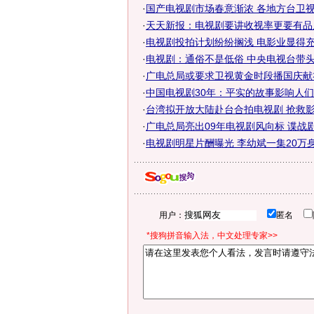
·
国产电视剧市场春意渐浓 各地方台卫视竞
·
天天新报：电视剧要讲收视率更要有品
·
电视剧投拍计划纷纷搁浅 电影业显得
·
电视剧：通俗不是低俗 中央电视台带
·
广电总局或要求卫视黄金时段播国庆献
·
中国电视剧30年：平实的故事影响人
·
台湾拟开放大陆赴台合拍电视剧 抢救
·
广电总局亮出09年电视剧风向标 谍战剧主
·
电视剧明星片酬曝光 李幼斌一集20万
用户：
匿名
*搜狗拼音输入法，中文处理专家>>