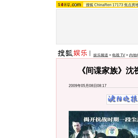
搜狐
ChinaRen
17173
焦点房
娱乐频道
>
电视 TV
>
内地
《间谍家族》沈视
2009年05月08日08:17