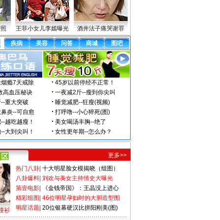
密照
王菲小女儿李嫣曝光
酒井法子痛哭谢罪
更多>>
热门八卦
|
十大明星脸女模揭晓（组图）
八卦爆料
|
刘欢与美女主持情史大曝光
第壹电影
|
《金钱帝国》：王晶没上进心
精彩组图
|
46位明星孕妇时的大胆造型图
明星话题
|
20位银幕硬汉比拼阳刚美(图)
撞衫