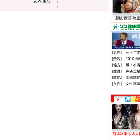
新版“西游”绝
范冰冰李冰冰大