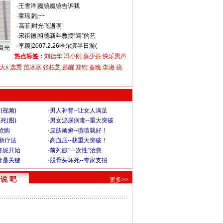
·
王雪洋
|
魔镜魔镜告诉我
·
童瑶
|
跑~~
·
高菲
|
时光飞逝啊
·
宋祖德
|
祖德新年教授“骂”的艺
·
李颖
|
2007.2.26哈尔滨半日游(
曝光
热点标签：
刘德华
冯小刚
蔡少芬
快乐男声
大s
选秀
范冰冰
张柏芝
苏醒
郑钧
春晚
李湘
搞
(视频)
·
男人补肾--让女人满足
死(图)
·
男女泌尿病毒--重大突破
”抢购
·
皮肤顽癣--喷喷就好！
-新疗法
·
高血压--获重大突破！
赛妮开始
·
前列腺“一次性”治愈
毒是关键
·
股骨头坏死--专家支招
说 吧
更多>>