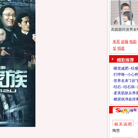
高圆圆同居男友
朱军
赵薇
电影
笑
明星
精彩推荐
·
睡觉减肥--狂瘦
·
打呼噜--小心猝
·
世界名表“1折
·
结石--结石病-
·
柔美肌肤从蒂
·
糖尿病净血排
相 关 说 吧
陶慧