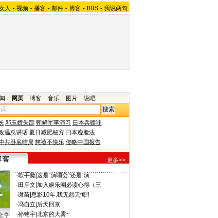
女人
-
视频
-
播客
-
邮件
-
博客
-
BBS
-
我说两句
闻
网页
博客
音乐
图片
说吧
长
邓玉娇失踪
朝鲜军事演习
日本兵赎罪
改温总讲话
夏日减肥秘方
日本瘦脸法
中共卧底结局
慈禧不快乐
侵略中国报告
更多>>
·
歌手魔
|
这是“演唱会”还是“演
·
田启文
|
加入娱乐圈必读心得（三
·
谢苗
|
息影10年,我无怨无悔!!
·
冯自立
|
后天回京
·
孙铭宇
|
北京的大雾~
上学