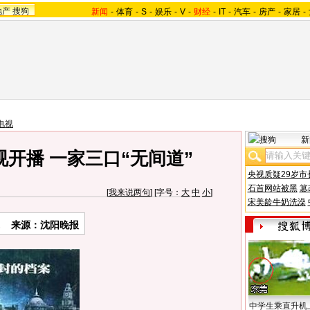
地产
搜狗
新闻
-
体育
-
S
-
娱乐
-
V
-
财经
-
IT
-
汽车
-
房产
-
家居
-
电视
新
开播 一家三口“无间道”
央视质疑29岁市
石首网站被黑
篡
[
我来说两句
] [字号：
大
中
小
]
宋美龄牛奶洗澡
来源：
沈阳晚报
中学生乘直升机