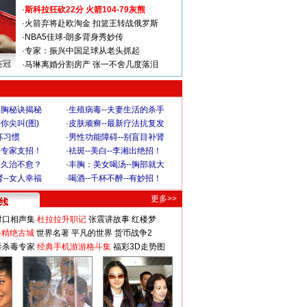
·
斯科拉狂砍22分 火箭104-79灰熊
·
火箭弃将赴欧淘金 扣篮王转战俄罗斯
·
NBA5佳球-朗多背身秀妙传
·
专家：振兴中国足球从老头抓起
连冠
·
马琳离婚分割房产 张一不舍几度落泪
丰胸秘诀揭秘
·
生殖病毒--夫妻生活的杀手
你尖叫(图)
·
皮肤顽癣--最新疗法抗复发
坏习惯
·
男性功能障碍--别盲目补肾
-专家支招！
·
祛斑--美白--李湘出绝招！
何久治不愈？
·
丰胸：美女喝汤--胸部就大
--女人幸福
·
喝酒--千杯不醉--有妙招！
更多>>
对口相声集
杜拉拉升职记
张震讲故事
红楼梦
-精绝古城
世界名著
平凡的世界
货币战争2
毒杀毒专家
经典手机游游格斗集
福彩3D走势图