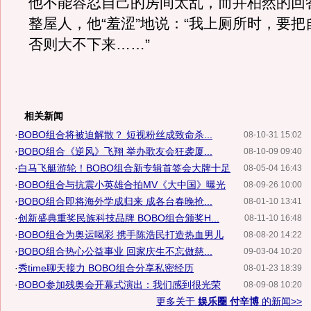
他不能容忍自己的房间太乱，而井柏然的回
整屋人，他“羞涩”地说：“我上厕所时，要
否则大不下来……”
相关新闻
·
BOBO组合将被迫解散？ 短视粉丝成致命杀...
08-10-31 15:02
·
BOBO组合《逆风》飞翔 举办歌友会狂袭厦...
08-10-09 09:40
·
白马飞艇游轮！BOBO组合新专辑首签会大牌十足
08-05-04 16:43
·
BOBO组合与抗震小英雄合拍MV《大中国》曝光
08-09-26 10:00
·
BOBO组合即将海外学成归来 成各台春晚抢...
08-01-10 13:41
·
创新盛典重奖民族科技品牌 BOBO组合颁奖H...
08-11-10 16:48
·
BOBO组合为奥运喝彩 携手陈浩民打造热血男儿
08-08-20 14:22
·
BOBO组合热心公益事业 回家庆生不忘做慈...
09-03-04 10:20
·
秀time聊天接力 BOBO组合分享私密经历
08-01-23 18:39
·
BOBO参加残奥会开幕式演出：我们感到很光荣
08-09-08 10:20
更多关于
娱乐圈 付辛博
的新闻>>