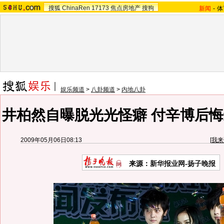
搜狐
ChinaRen
17173
焦点房地产
搜狗
新闻
-
体
娱乐频道
>
八卦频道
>
内地八卦
井柏然自曝脱光光怪癖 付辛博后悔
2009年05月06日08:13
[
我来
来源：
新华报业网-扬子晚报