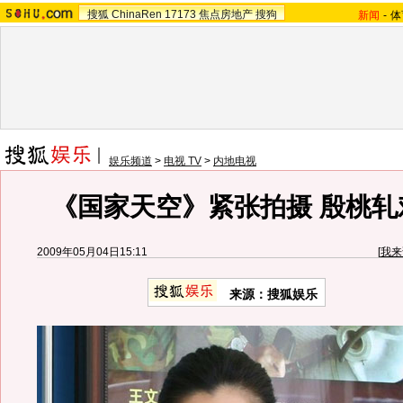
搜狐
ChinaRen
17173
焦点房地产
搜狗
新闻
-
体
娱乐频道
>
电视 TV
>
内地电视
《国家天空》紧张拍摄 殷桃轧
2009年05月04日15:11
[
我来
来源：
搜狐娱乐