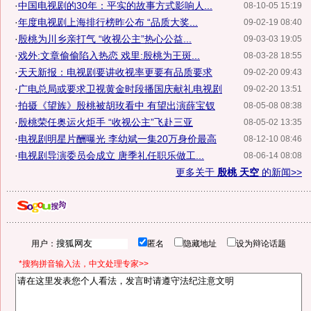
·
中国电视剧的30年：平实的故事方式影响人...
08-10-05 15:19
·
年度电视剧上海排行榜昨公布 “品质大奖...
09-02-19 08:40
·
殷桃为川乡亲打气 “收视公主”热心公益...
09-03-03 19:05
·
戏外:文章偷偷陷入热恋 戏里:殷桃为王斑...
08-03-28 18:55
·
天天新报：电视剧要讲收视率更要有品质要求
09-02-20 09:43
·
广电总局或要求卫视黄金时段播国庆献礼电视剧
09-02-20 13:51
·
拍摄《望族》殷桃被胡玫看中 有望出演薛宝钗
08-05-08 08:38
·
殷桃荣任奥运火炬手 “收视公主”飞赴三亚
08-05-02 13:35
·
电视剧明星片酬曝光 李幼斌一集20万身价最高
08-12-10 08:46
·
电视剧导演委员会成立 唐季礼任职乐做工...
08-06-14 08:08
更多关于
殷桃 天空
的新闻>>
用户：
匿名
隐藏地址
设为辩论话题
*搜狗拼音输入法，中文处理专家>>