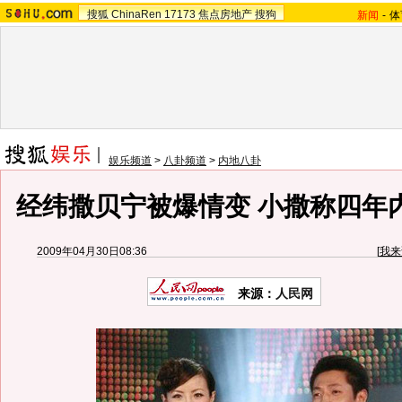
搜狐
ChinaRen
17173
焦点房地产
搜狗
新闻
-
体
娱乐频道
>
八卦频道
>
内地八卦
经纬撒贝宁被爆情变 小撒称四年内
2009年04月30日08:36
[
我来
来源：
人民网