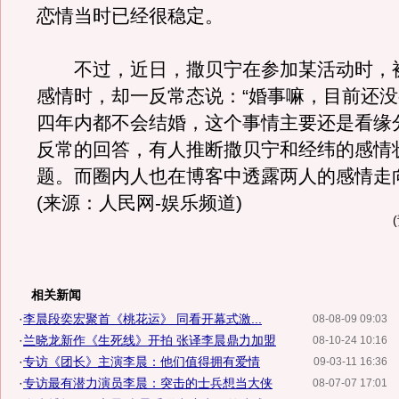
恋情当时已经很稳定。
不过，近日，撒贝宁在参加某活动时，
感情时，却一反常态说：“婚事嘛，目前还
四年内都不会结婚，这个事情主要还是看缘
反常的回答，有人推断撒贝宁和经纬的感情
题。而圈内人也在博客中透露两人的感情走
(来源：人民网-娱乐频道)
相关新闻
·
李晨段奕宏聚首《桃花运》 同看开幕式激...
08-08-09 09:03
·
兰晓龙新作《生死线》开拍 张译李晨鼎力加盟
08-10-24 10:16
·
专访《团长》主演李晨：他们值得拥有爱情
09-03-11 16:36
·
专访最有潜力演员李晨：突击的士兵想当大侠
08-07-07 17:01