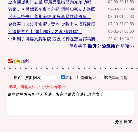
·
金鹰捕捉明日之星 李晨受邀出席为兄弟助威
08-08-29 15:50
·
独家：李晨驾豪车夜会刘韬 酒醉归家专人送回
09-02-26 08:09
·
《士兵突击》亮相金鹰 帅气李晨红毯抢镜...
08-09-01 22:33
·
金喜善再次公开甜蜜夫妻照 导致个人博客瘫痪
07-10-27 09:58
·
刘涛博客回击“豪门婚礼”之说 指媒体“...
08-01-14 07:50
·
中川翔子博客又惹争议 违反飞行规定自露马脚
08-01-14 13:11
更多关于
撒贝宁 涂经纬
的新闻>>
用户：
匿名
隐藏地址
设为辩论话题
*搜狗拼音输入法，中文处理专家>>