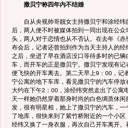
撒贝宁称四年内不结婚
自从央视帅哥靓女主持撒贝宁和涂经纬
后，两人便不时被媒体拍到一同出现在公众
头，两人对于恋情也从不否认。在去年《赤
布会后，记者还曾拍到作为当天主持人的经
之后，坐进了早在酒店没口等待多时的已辆
车，而开车的正是撒贝宁。撒贝宁发现有记
便飞快的开车离去。第二天早上9：00，记
宁公寓的地下车库，看见撒贝宁的汽车停放
大约在下午2：00，涂经纬突然走出了公寓
天一样她仍然穿着那身时尚的白色绸质休闲
发，很有明星相，她上了撒贝宁的汽车，一
了地库，很快来到了紫竹桥附近的一个小区
经纬又换了一身衣服，再次自己开车离开。