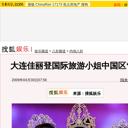
搜狐
ChinaRen
17173
焦点房地产
搜狗
新闻
-
体
娱乐频道
>
八卦频道
>
内地八卦
大连佳丽登国际旅游小姐中国区“
2009年04月30日07:56
[
我来
来源：
搜狐娱乐