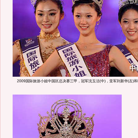
2009国际旅游小姐中国区总决赛三甲，冠军沈玉洁(中)，亚军刘新华(左)和