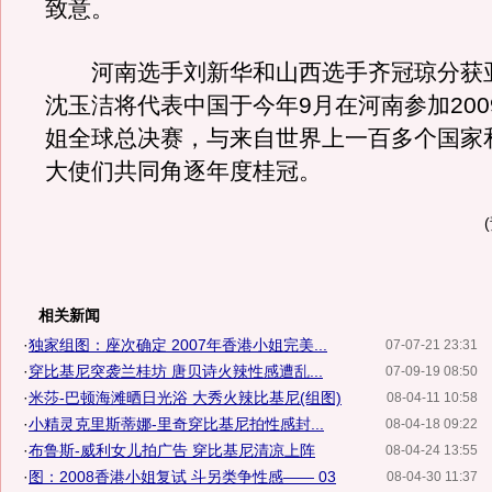
致意。
河南选手刘新华和山西选手齐冠琼分获
沈玉洁将代表中国于今年9月在河南参加200
姐全球总决赛，与来自世界上一百多个国家
大使们共同角逐年度桂冠。
相关新闻
·
独家组图：座次确定 2007年香港小姐完美...
07-07-21 23:31
·
穿比基尼突袭兰桂坊 唐贝诗火辣性感遭乱...
07-09-19 08:50
·
米莎-巴顿海滩晒日光浴 大秀火辣比基尼(组图)
08-04-11 10:58
·
小精灵克里斯蒂娜-里奇穿比基尼拍性感封...
08-04-18 09:22
·
布鲁斯-威利女儿拍广告 穿比基尼清凉上阵
08-04-24 13:55
·
图：2008香港小姐复试 斗另类争性感—— 03
08-04-30 11:37