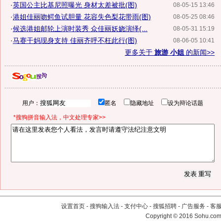
·
英国公主比基尼照曝光 身材太差被批(图)
08-05-15 13:46
·
港姐佳丽吻鳄鱼试胆量 花容失色梨花带雨(图)
08-05-25 08:46
·
候选港姐邮轮上演时装秀 众佳丽妖娆演绎(...
08-05-31 15:19
·
马赛干妈现身支持 佳丽齐呼不枉此行(图)
08-06-05 10:41
更多关于
旅游 小姐
的新闻>>
用户：
匿名
隐藏地址
设为辩论话题
*搜狗拼音输入法，中文处理专家>>
设置首页
-
搜狗输入法
-
支付中心
-
搜狐招聘
-
广告服务
-
客
Copyright
©
2016 Sohu.com 