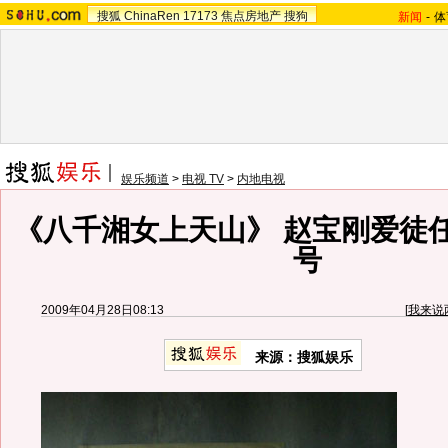
搜狐
ChinaRen
17173
焦点房地产
搜狗
新闻
-
体
娱乐频道
>
电视 TV
>
内地电视
《八千湘女上天山》 赵宝刚爱徒
号
2009年04月28日08:13
[
我来说
来源：
搜狐娱乐