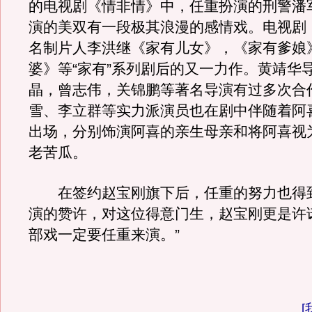
的电视剧《情非情》中，任重扮演的刑警潘
演的美双有一段极其浪漫的感情戏。电视剧
名制片人李洪继《家有儿女》，《家有爹娘
婆》等“家有”系列剧后的又一力作。黄靖华
晶，曾志伟，关锦鹏等著名导演有过多次合作
雪、李立群等实力派演员也在剧中伴随着阿
出场，分别饰演阿喜的亲生母亲和将阿喜视
老苦瓜。
在签约赵宝刚旗下后，任重的努力也得
演的赞许，对这位得意门生，赵宝刚更是许
部戏一定要任重来演。”
[