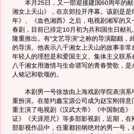
本月25日，又一部迎接建国60周年的献
湘女上天山》，在京郊拉开序幕。该剧是是
年》、《血色湘西》之后，电视剧湘军的又
春剧，目前已排定10月初为共和国生日献礼
隆重推出。有“文艺导演”之称的导演鄢颇，
的导演。他表示八千湘女上天山的故事非常感
年轻人的理想是和爱国主义、集体主义联系
八千湘女用激情与生命谱写的青春赞歌，是
人铭记和歌颂的。
本剧男一号徐放由上海戏剧学院表演系
重扮演。在签约鑫宝源公司成为赵宝刚得意
重主演了电视剧《汉武大帝》《中国制造》
证》《天涯咫尺》等多部影视剧，近期，在
部影视作品中，任重都担纲绝对的男一号，