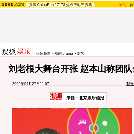
搜狐
ChinaRen
17173
焦点房地产
搜狗
新闻
-
体
娱乐频道
>
戏剧 drama
>
综艺
刘老根大舞台开张 赵本山称团队
2009年04月27日11:07
[
我来
来源：
北京娱乐信报