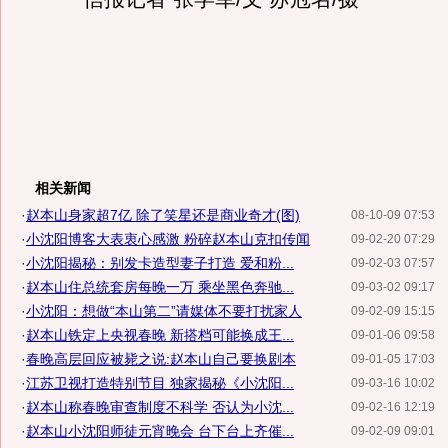
相关新闻
·
赵本山身家超7亿 除了笑星还是商业奇才(图)
08-10-09 07:53
·
小沈阳博客大表衷心感激 粉碎赵本山克扣传闻
09-02-20 07:29
·
小沈阳揭秘：别发卡造型妻子打造 爱和粉...
09-02-03 07:57
·
赵本山住总统套房每晚一万 乘坐黑色奔驰...
09-03-02 09:17
·
小沈阳：想做“本山第二”请媒体不要打扰家人
09-02-09 15:15
·
赵本山铁定上央视春晚 新搭档可能换成王...
09-01-06 09:58
·
春晚高层回应被毙之说:赵本山自己要换剧本
09-01-05 17:03
·
江苏卫视打造特别节目 独家揭秘《小沈阳...
09-03-16 10:02
·
赵本山称春晚审查制度不科学 否认为小沈...
09-02-16 12:19
·
赵本山小沈阳师徒元宵晚会 台下台上齐催...
09-02-09 09:01