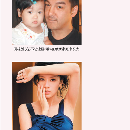
孙志浩(右)不想让梧桐妹在单亲家庭中长大