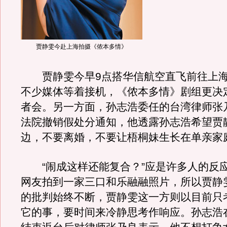
贾静雯今赴上海拍摄《侬本多情》
贾静雯今早9点搭华信航空直飞前往上海
不少媒体等着接机，《侬本多情》剧组更决定
者会。另一方面，孙志浩委任的台湾律师张
法院撤销假处分通知，他透露孙志浩希望贾
边，不要离婚，不要让梧桐妹生长在单亲家
“闹成这样还能复合？”应是许多人的反
网友拍到一家三口和乐融融照片，所以贾静
的批判始终不断，贾静雯这一方则以目前只
它的事，要时间来冷静思考作响应。孙志浩