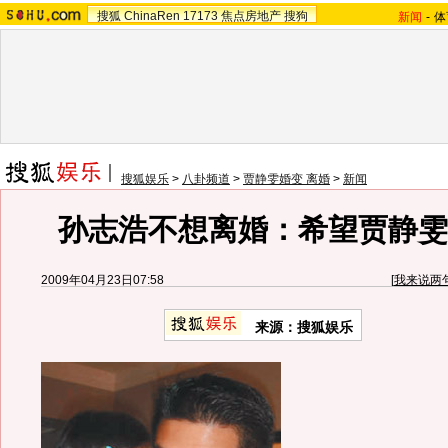
搜狐
ChinaRen
17173
焦点房地产
搜狗
新闻
-
体
搜狐娱乐
>
八卦频道
>
贾静雯婚变 离婚
>
新闻
孙志浩不想离婚：希望贾静雯回
2009年04月23日07:58
[
我来说两
来源：
搜狐娱乐