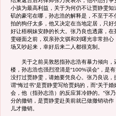
结束返台后对律师张乃良表示，他不想打争
小孩为最高利益，关于为何仍不让贾静雯知
矶的豪宅在哪，孙志浩的解释是，不至于不
拍的狗仔太多，他又决定在当地定居，只好
好让梧桐妹安静的长大。张乃良也透露，在
雯碰面之前，双亲孙文骐和刘曙光非常担心
场又吵起来，幸好后来二人都很克制。
关于之前吴敦怒指孙志浩有暴力倾向，
楼，孙志浩也强烈澄清是“100%误会”，是
没打过贾静雯，请她要凭良心。张乃良说，
谓“悔过书”是贾静雯写给贾妈的，而“关于
会，他（指孙志浩）的反应算冷静的。”张
分的撤销，是贾静雯赴美前就已做撤销动作
儿才撤销。