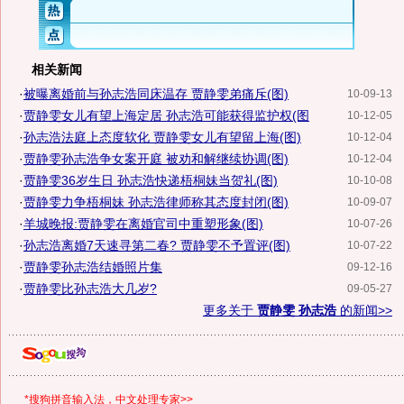
相关新闻
·
被曝离婚前与孙志浩同床温存 贾静雯弟痛斥(图)
10-09-13
·
贾静雯女儿有望上海定居 孙志浩可能获得监护权(图
10-12-05
·
孙志浩法庭上态度软化 贾静雯女儿有望留上海(图)
10-12-04
·
贾静雯孙志浩争女案开庭 被劝和解继续协调(图)
10-12-04
·
贾静雯36岁生日 孙志浩快递梧桐妹当贺礼(图)
10-10-08
·
贾静雯力争梧桐妹 孙志浩律师称其态度封闭(图)
10-09-07
·
羊城晚报:贾静雯在离婚官司中重塑形象(图)
10-07-26
·
孙志浩离婚7天速寻第二春? 贾静雯不予置评(图)
10-07-22
·
贾静雯孙志浩结婚照片集
09-12-16
·
贾静雯比孙志浩大几岁?
09-05-27
更多关于
贾静雯 孙志浩
的新闻>>
*搜狗拼音输入法，中文处理专家>>