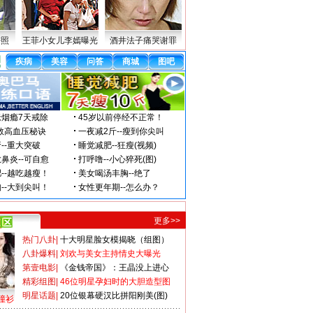
密照
王菲小女儿李嫣曝光
酒井法子痛哭谢罪
更多>>
热门八卦
|
十大明星脸女模揭晓（组图）
八卦爆料
|
刘欢与美女主持情史大曝光
第壹电影
|
《金钱帝国》：王晶没上进心
精彩组图
|
46位明星孕妇时的大胆造型图
明星话题
|
20位银幕硬汉比拼阳刚美(图)
撞衫