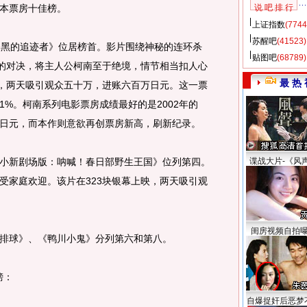
本票房十佳榜。
说 吧 排 行
上证指数
(7744
苏醒吧
(41523)
黑的追迹者》位居榜首。影片围绕神秘的连环杀
贴图吧
(68789)
间的对决，将主人公柯南至于绝境，情节相当扣人心
最 热 
映，两天吸引观众五十万，进账六百万日元。这一票
.1%。柯南系列电影票房成绩最好的是2002年的
8亿日元，而本作则意欲再创票房新高，刷新纪录。
新剧场版：呐喊！春日部野生王国》位列第四。
谍战大片-《风
受家庭欢迎。该片在323块银幕上映，两天吸引观
闺房视频自拍
球》、《鸭川小鬼》分列第六和第八。
榜：
自爆捉奸后恶梦