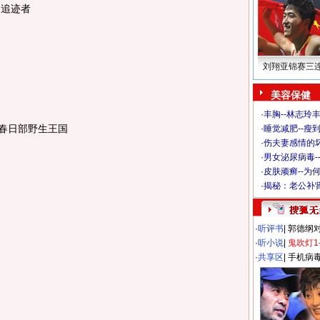
的追迹者
刘翔亚锦赛三
美容保健
·
丰胸--林志玲
春日部野生王国
·
睡觉减肥--瘦到
·
伤夫妻感情的
·
男女泌尿病毒-
·
皮肤顽癣--为
·
揭秘：老公补肾
·
听评书
|
郭德纲
·
听小说
|
鬼吹灯1
·
共享区
|
手机病