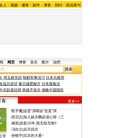
女人
-
视频
-
播客
-
邮件
-
博客
-
BBS
-
我说两句
闻
网页
博客
音乐
图片
说吧
长
邓玉娇失踪
朝鲜军事演习
日本兵赎罪
改温总讲话
夏日减肥秘方
日本瘦脸法
中共卧底结局
慈禧不快乐
侵略中国报告
更多>>
·
歌手魔
|
这是“演唱会”还是“演
·
田启文
|
加入娱乐圈必读心得（三
·
谢苗
|
息影10年,我无怨无悔!!
·
冯自立
|
后天回京
·
孙铭宇
|
北京的大雾~
上学