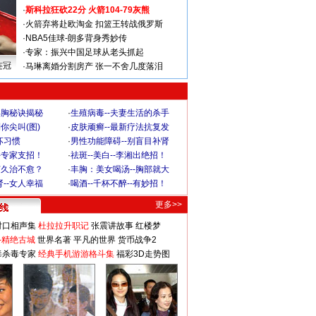
·
斯科拉狂砍22分 火箭104-79灰熊
·
火箭弃将赴欧淘金 扣篮王转战俄罗斯
·
NBA5佳球-朗多背身秀妙传
·
专家：振兴中国足球从老头抓起
连冠
·
马琳离婚分割房产 张一不舍几度落泪
丰胸秘诀揭秘
·
生殖病毒--夫妻生活的杀手
你尖叫(图)
·
皮肤顽癣--最新疗法抗复发
坏习惯
·
男性功能障碍--别盲目补肾
-专家支招！
·
祛斑--美白--李湘出绝招！
何久治不愈？
·
丰胸：美女喝汤--胸部就大
--女人幸福
·
喝酒--千杯不醉--有妙招！
更多>>
对口相声集
杜拉拉升职记
张震讲故事
红楼梦
-精绝古城
世界名著
平凡的世界
货币战争2
毒杀毒专家
经典手机游游格斗集
福彩3D走势图