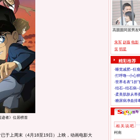
高圆圆同居男友
朱军
赵薇
电影
笑
明星
精彩推荐
·
睡觉减肥--狂瘦
·
打呼噜--小心猝
·
世界名表“1折
·
结石--结石病-
·
柔美肌肤从蒂
·
糖尿病净血排
追迹者》位居榜首
相 关 说 吧
柯南
于上周末（4月18至19日）上映，动画电影大