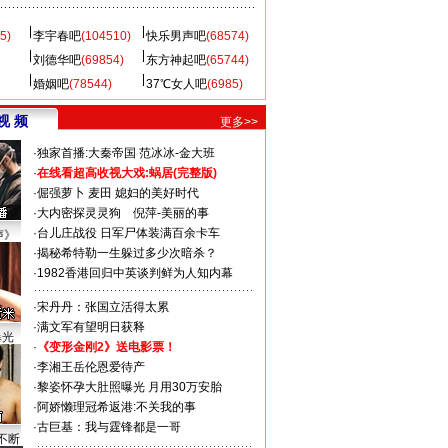
5)
李宇春吧
(104510)
快乐男声吧
(68574)
刘德华吧
(69854)
东方神起吧
(65744)
婚姻吧
(78544)
37℃女人吧
(6985)
视 频
更多>>
·
独家首播:大秦帝国
范冰冰-金大班
·
在线看超高收视大戏:
蜗居(完整版)
·
倔强萝卜
麦田
媳妇的美好时代
·
大内密探灵灵狗
倪萍-美丽的事
·
台儿庄战役 日军尸体装满百余卡车
声》
·
揭秘希特勒一生躲过多少次暗杀？
·
1982香港回归中英谈判鲜为人知内幕
·
宋丹丹：张国立活得太累
·
满文军有望明日获释
曝光
·
《变形金刚2》送电影票！
·
李湘王岳伦恩爱待产
·
黎姿怀孕大肚照曝光 月用30万安胎
·
阿娇懒理冠希返港:不关我的事
·
古巨基：我与霆锋都是一哥
不断