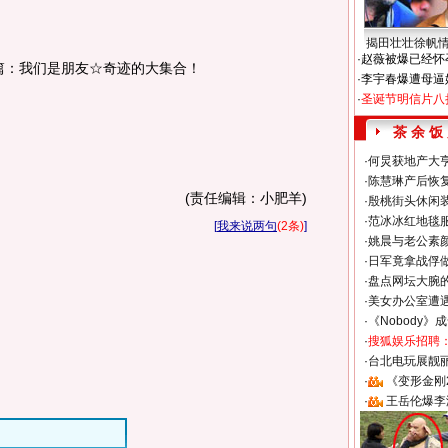
揭田壮壮徐帆
·
赵薇被爆已经怀
篇：我们是朋友☆奇迹的大集合！
·
李宇春爆遭母逼
·
圣诞节明信片八
茶 余 饭
·
何炅获地产大亨
·
陈慧琳产后恢复
(责任编辑：小肥羊)
·
殷桃街头休闲装
·
范冰冰红地毯
[
我来说两句
(2条)
]
·
姚晨与老公素
·
日军竟拿战俘
·
盘点网坛大腕
·
美女办公室遭
·
《Nobody》
·
搜狐娱乐招聘
·
台北电玩展靓丽S
·
《变形金刚
·
王岳伦爆李