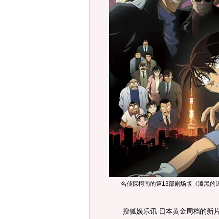
名侦探柯南的第13部剧场版《漆黑的
搜狐娱乐讯 日本黄金周档的新片已