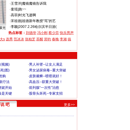
·
王雪洋
|
魔镜魔镜告诉我
·
童瑶
|
跑~~
·
高菲
|
时光飞逝啊
·
宋祖德
|
祖德新年教授“骂”的艺
·
李颖
|
2007.2.26哈尔滨半日游(
曝光
热点标签：
刘德华
冯小刚
蔡少芬
快乐男声
大s
选秀
范冰冰
张柏芝
苏醒
郑钧
春晚
李湘
搞
(视频)
·
男人补肾--让女人满足
死(图)
·
男女泌尿病毒--重大突破
”抢购
·
皮肤顽癣--喷喷就好！
-新疗法
·
高血压--获重大突破！
赛妮开始
·
前列腺“一次性”治愈
毒是关键
·
股骨头坏死--专家支招
说 吧
更多>>