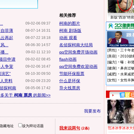
相关推荐
新版“西游”绝
.
柯南的图片
09-02-06 09:37
妄自菲薄
柯南 剧场版
08-07-14 16:31
风云再起
动画 观看
08-07-22 18:18
...
名侦探柯南大结局
08-06-30 14:57
...
qq空间免费开场动画
09-02-11 12:10
项目申请
flash动画
09-02-02 08:45
器人争宠
qq空间免费欢迎动画
09-02-06 16:47
演艺”
节能环保股票
08-10-30 09:50
出人意料
什么是环保
09-02-09 23:20
过侦探柯南
导火线票房
08-05-06 17:42
更多关于
柯南 票房
的新闻>>
我要发布
隐藏地址
设为辩论话题
我来说两句
范冰冰李冰冰大
(2条)