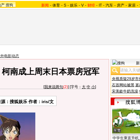
地产
搜狗
新闻
-
体育
-
S
-
娱乐
-
V
-
财经
-
IT
-
汽车
-
房产
-
家居
-
国外电影动态
新
 柯南成上周末日本票房冠军
央视质疑29岁市
石首网站被黑
篡
[
我来说两句
(2)
] [字号：
大
中
小
]
宋美龄牛奶洗澡
来源：
搜狐娱乐
作者：iris/文
中学生乘直升机