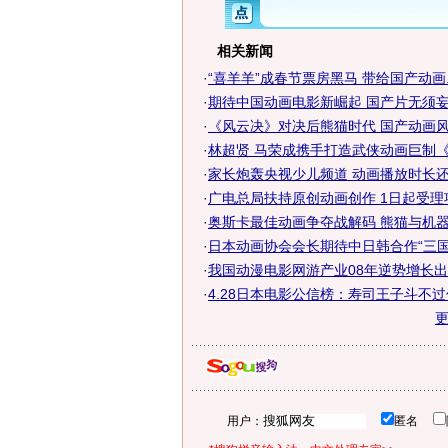
相关新闻
·
“喜羊羊”成春节票房黑马 带给国产动画..
·
期待中国动画电影新崛起 国产片无须
·
《风云决》对决后熊猫时代 国产动画
·
林超贤 马荣成携手打造武侠动画巨制《风
·
家长炮轰央视少儿频道 动画播放时长还播
·
广电总局扶持原创动画创作 1日起受理
·
奥斯卡最佳动画争夺战解码 熊猫与机
·
日本动画协会会长期待中日韩合作“三国
·
我国动漫电影网游产业08年逆势增长
·
4.28日本电影公信榜：寿司王子斗不
用户：
匿名