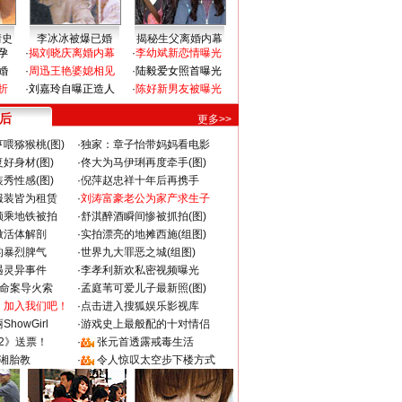
情史
李冰冰被爆已婚
揭秘生父离婚内幕
孕
·
揭刘晓庆离婚内幕
·
李幼斌新恋情曝光
婚
·
周迅王艳婆媳相见
·
陆毅爱女照首曝光
折
·
刘嘉玲自曝正造人
·
陈好新男友被曝光
 后
更多>>
喂猕猴桃(图)
·
独家：章子怡带妈妈看电影
好身材(图)
·
佟大为马伊琍再度牵手(图)
秀性感(图)
·
倪萍赵忠祥十年后再携手
服装皆为租赁
·
刘涛富豪老公为家产求生子
颜乘地铁被拍
·
舒淇醉酒瞬间惨被抓拍(图)
做活体解剖
·
实拍漂亮的地摊西施(组图)
的暴烈脾气
·
世界九大罪恶之城(组图)
遇灵异事件
·
李孝利新欢私密视频曝光
成命案导火索
·
孟庭苇可爱儿子最新照(图)
：加入我们吧！
·
点击进入搜狐娱乐影视库
howGirl
·
游戏史上最般配的十对情侣
2》送票！
·
张元首透露戒毒生活
湘胎教
·
令人惊叹太空步下楼方式