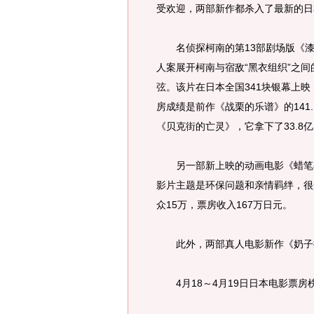
受欢迎，两部新作都杀入了最新的日
名侦探柯南的第13部剧场版《漆
人案展开柯南与宿敌“黑衣组织”之
弦。该片在日本全国341块银幕上
房成绩是前作《战栗的乐谱》的141
《贝克街的亡灵》，它拿下了33.
另一部新上映的动画电影《蜡笔小
影片主题是环保问题和亲情羁绊，很
众15万，票房收入167万日元。
此外，两部真人电影新作《奶子排
4月18～4月19日日本电影票房