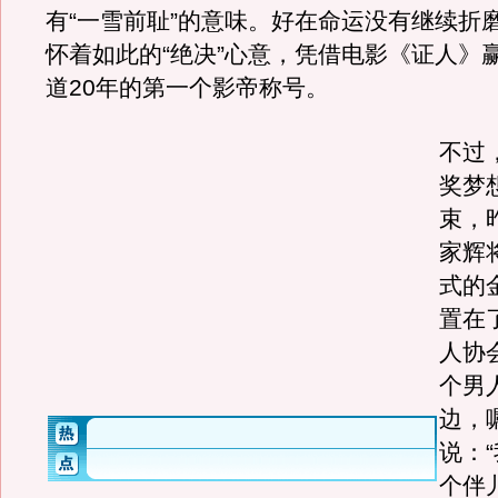
有“一雪前耻”的意味。好在命运没有继续折
怀着如此的“绝决”心意，凭借电影《证人》
道20年的第一个影帝称号。
不过
奖梦
束，
家辉
式的
置在
人协
个男
边，
说：
个伴