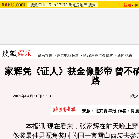
搜狐
ChinaRen
17173
焦点房地产
搜狗
新闻
-
体
娱乐频道
>
香港电影频道
>
第28届香港金像奖
>
新闻动态
家辉凭《证人》获金像影帝 曾不
路
2009年04月21日09:03
[
我来
来源：
北京青年报
作者：肖
本报讯 现在看来，张家辉在前天晚上穿
像奖最佳男配角奖时的同一套雪白西装去参