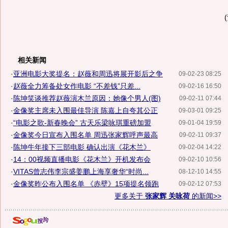
相关新闻
·
亚洲电影大奖提名：赵薇和周迅将展开影后之争
09-02-23 08:25
·
赵薇全力筹备处女作电影 “不差钱”只差...
09-02-16 16:50
·
陈坤笑谈推荐赵薇演木兰原因：她像个男人(图)
09-02-11 07:44
·
金像奖主席未入围最佳导演 陈嘉上自夸其公正
09-03-01 09:25
·
“电影之歌-新春晚会” 古天乐梁咏琪重磅加盟
09-01-04 19:59
·
金像奖今日宣布入围名单 周迅张家辉呼声最高
09-02-11 09:37
·
陈坤牛年接下三部电影 确认出演《花木兰》
09-02-04 14:22
·
14：00视频直播电影《花木兰》开机发布会
09-02-10 10:56
·
VITAS曾志伟李宗盛姜鹏上海享奢华“时尚...
08-12-10 14:55
·
金像奖昨公布入围名单 《赤壁》15项提名领跑
09-02-12 07:53
更多关于
张家辉 关咏荷
的新闻>>