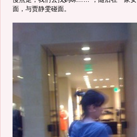
面，与贾静雯碰面。