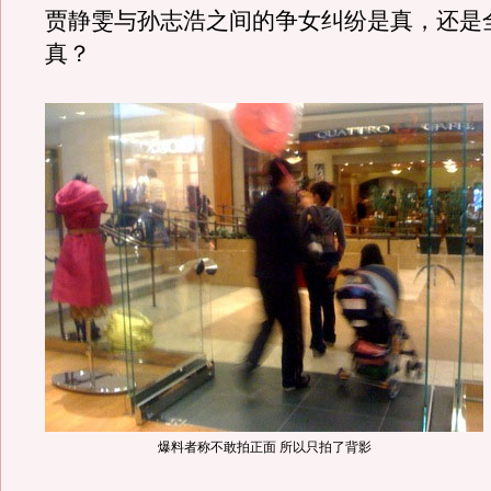
贾静雯与孙志浩之间的争女纠纷是真，还是
真？
爆料者称不敢拍正面 所以只拍了背影