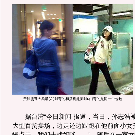
贾静雯逛大卖场(左)时背的和搭机赴美时(右)背的是同一个包包
据台湾“今日新闻”报道，当日，孙志浩
大型百货卖场，边走还边跟跑在他前面小女
慢点走，我们去找妈咪……”，随后在一家