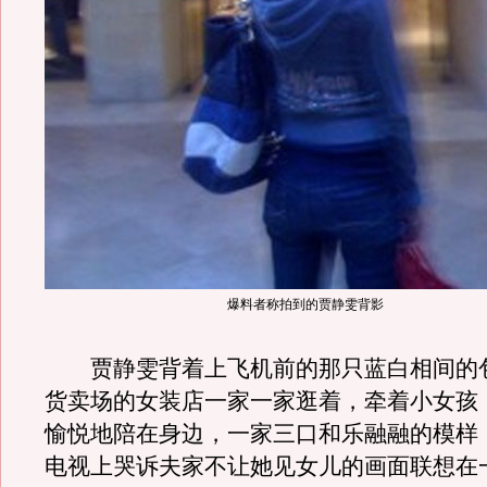
爆料者称拍到的贾静雯背影
贾静雯背着上飞机前的那只蓝白相间的
货卖场的女装店一家一家逛着，牵着小女孩
愉悦地陪在身边，一家三口和乐融融的模样
电视上哭诉夫家不让她见女儿的画面联想在