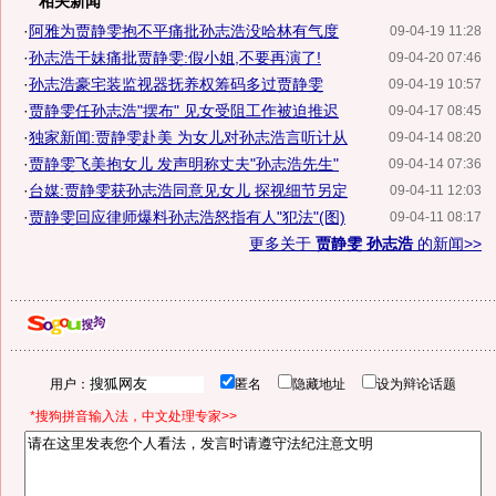
相关新闻
·
阿雅为贾静雯抱不平痛批孙志浩没哈林有气度
09-04-19 11:28
·
孙志浩干妹痛批贾静雯:假小姐,不要再演了!
09-04-20 07:46
·
孙志浩豪宅装监视器抚养权筹码多过贾静雯
09-04-19 10:57
·
贾静雯任孙志浩"摆布" 见女受阻工作被迫推迟
09-04-17 08:45
·
独家新闻:贾静雯赴美 为女儿对孙志浩言听计从
09-04-14 08:20
·
贾静雯飞美抱女儿 发声明称丈夫"孙志浩先生"
09-04-14 07:36
·
台媒:贾静雯获孙志浩同意见女儿 探视细节另定
09-04-11 12:03
·
贾静雯回应律师爆料孙志浩怒指有人"犯法"(图)
09-04-11 08:17
更多关于
贾静雯 孙志浩
的新闻>>
用户：
匿名
隐藏地址
设为辩论话题
*搜狗拼音输入法，中文处理专家>>