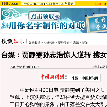
搜狐
ChinaRen
17173
焦点房地产
搜狗
新闻
-
体
娱乐频道
>
八卦频道
>
贾静雯婚变 离婚
>
新闻
台媒：贾静雯孙志浩惊人逆转 携女
2009年04月20日14:02
[
我来说两
来源：
中国新闻网
中新网4月20日电 贾静雯到了美国之后
迷藏，上演失踪记，但却在逛大型百货卖场
三口开心购物的景象，由于落差实在太大引