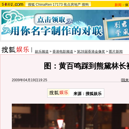
搜狐
ChinaRen
17173
焦点房地产
搜狗
新闻
-
体
娱乐频道
>
香港电影频道
>
第28届香港金像奖
>
图片新闻
图：黄百鸣踩到熊黛林长
2009年04月19日19:25
[
我来
来源：
搜狐娱乐