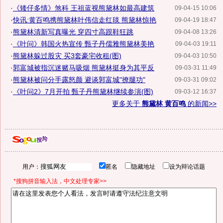
·
《矮仔多情》煞科 王祖蓝视熊黛林如最高建筑
09-04-15 10:06
·
快讯:黄百鸣携熊黛林叶伟信走红毯 熊黛林惊艳
09-04-19 18:47
·
熊黛林清新写真曝光 穿四寸高跟鞋狂跳
09-04-08 13:26
·
《叶问》韩国火热宣传 甄子丹儒雅熊黛林美艳
09-04-03 19:11
·
熊黛林躲过股灾 买3套豪宅收租(图)
09-04-03 10:50
·
郭富城被指沉迷赌马吸烟 熊黛林挺身为其平反
09-03-31 11:49
·
熊黛林被问分手露怒颜 避谈郭富城"撩腿功"
09-03-31 09:02
·
《叶问2》7月开拍 甄子丹熊黛林继续参演(图)
09-03-12 16:37
更多关于
熊黛林 黄百鸣
的新闻>>
用户：
匿名
隐藏地址
设为辩论话题
*搜狗拼音输入法，中文处理专家>>