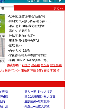
更多>>
·
歌手魔
|
这是“演唱会”还是“演
·
田启文
|
加入娱乐圈必读心得（三
·
谢苗
|
息影10年,我无怨无悔!!
·
冯自立
|
后天回京
·
孙铭宇
|
北京的大雾~
上学
·
王雪洋
|
魔镜魔镜告诉我
·
童瑶
|
跑~~
·
高菲
|
时光飞逝啊
·
宋祖德
|
祖德新年教授“骂”的艺
·
李颖
|
2007.2.26哈尔滨半日游(
曝光
热点标签：
刘德华
冯小刚
蔡少芬
快乐男声
大s
选秀
范冰冰
张柏芝
苏醒
郑钧
春晚
李湘
搞
(视频)
·
男人补肾--让女人满足
死(图)
·
男女泌尿病毒--重大突破
”抢购
·
皮肤顽癣--喷喷就好！
-新疗法
·
高血压--获重大突破！