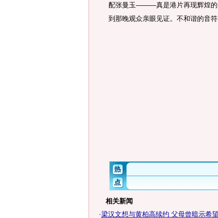
配张曼玉———真是港片再现辉煌的
到那晚观众亲眼见证。不和谐的音符
相关新闻
·
梁汉文想与黄柏高续约 父母曾暗示希望抱