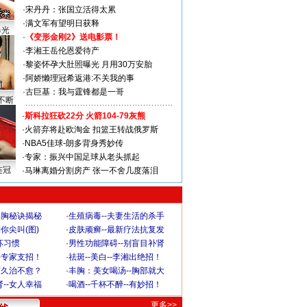
·
宋丹丹：张国立活得太累
·
满文军有望明日获释
曝光
·
《变形金刚2》送电影票！
·
李湘王岳伦恩爱待产
·
黎姿怀孕大肚照曝光 月用30万安胎
·
阿娇懒理冠希返港:不关我的事
·
古巨基：我与霆锋都是一哥
不断
·
斯科拉狂砍22分 火箭104-79灰熊
·
火箭弃将赴欧淘金 扣篮王转战俄罗斯
·
NBA5佳球-朗多背身秀妙传
·
专家：振兴中国足球从老头抓起
连冠
·
马琳离婚分割房产 张一不舍几度落泪
丰胸秘诀揭秘
·
生殖病毒--夫妻生活的杀手
你尖叫(图)
·
皮肤顽癣--最新疗法抗复发
坏习惯
·
男性功能障碍--别盲目补肾
-专家支招！
·
祛斑--美白--李湘出绝招！
何久治不愈？
·
丰胸：美女喝汤--胸部就大
--女人幸福
·
喝酒--千杯不醉--有妙招！
更多>>