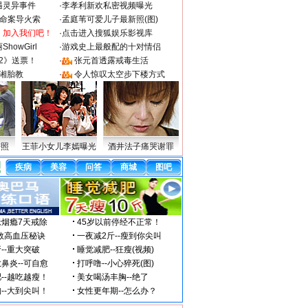
遇灵异事件
·
李孝利新欢私密视频曝光
成命案导火索
·
孟庭苇可爱儿子最新照(图)
：加入我们吧！
·
点击进入搜狐娱乐影视库
howGirl
·
游戏史上最般配的十对情侣
2》送票！
·
张元首透露戒毒生活
湘胎教
·
令人惊叹太空步下楼方式
密照
王菲小女儿李嫣曝光
酒井法子痛哭谢罪