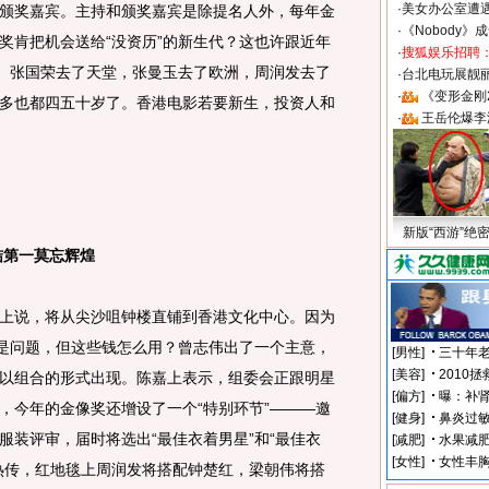
·
美女办公室遭
颁奖嘉宾。主持和颁奖嘉宾是除提名人外，每年金
·
《Nobody》
奖肯把机会送给“没资历”的新生代？这也许跟近年
·
搜狐娱乐招聘
关。张国荣去了天堂，张曼玉去了欧洲，周润发去了
·
台北电玩展靓丽S
·
《变形金刚
多也都四五十岁了。香港电影若要新生，投资人和
·
王岳伦爆李
新版“西游”绝
第一莫忘辉煌
说，将从尖沙咀钟楼直铺到香港文化中心。因为
不是问题，但这些钱怎么用？曾志伟出了一个主意，
以组合的形式出现。陈嘉上表示，组委会正跟明星
，今年的金像奖还增设了一个“特别环节”———邀
服装评审，届时将选出“最佳衣着男星”和“最佳衣
热传，红地毯上周润发将搭配钟楚红，梁朝伟将搭