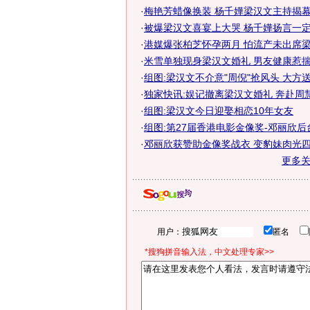
·
梅艳芳蜡像换装 杨千嬅梁汉文主持揭幕仪
·
被爆梁汉文喜宴上大哭 杨千嬅扬言一
·
港媒爆张柏芝怀孕两月 怕流产未出席梁汉
·
米雪单独现身梁汉文婚礼 男友健康惹
·
组图:梁汉文不介意"周倪"抢风头 大方
·
独家快讯:娱记撤离梁汉文婚礼 奔赴周
·
组图:梁汉文今日迎娶相恋10年女友
·
组图:第27届香港电影金像奖-邓丽欣后
·
邓丽欣获赞助金像奖战衣 变豹妹肉光四
更多
用户：
匿名
*搜狗拼音输入法，中文处理专家>>