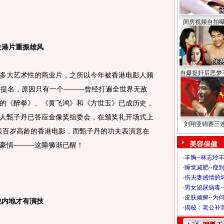
闺房视频自拍
港片重振雄风
自爆捉奸后恶梦
大艺术性的商业片，之所以今年被香港电影人频
项提名，原因只有一个———曾经打遍全世界无敌
的《醉拳》、《黄飞鸿》和《方世玉》已成历史，
人甄子丹已答应金像奖组委会，在颁奖礼开场式上
刘翔亚锦赛三
代表百岁高龄的香港电影，而甄子丹的功夫表演意在
美容保健
豪情———这睡狮渐已醒！
·
丰胸--林志玲
·
睡觉减肥--瘦到
·
伤夫妻感情的
·
男女泌尿病毒-
·
皮肤顽癣--为
内地才有演技
·
揭秘：老公补肾