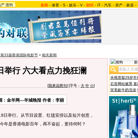
地产
搜狗
新闻
-
体育
-
S
-
娱乐
-
V
-
财经
-
IT
-
汽车
-
房产
-
家居
-
>
第33届香港国际电影节
>
相关新闻
新
9日举行 六大看点力挽狂澜
央视质疑29岁市
石首网站被黑
篡
[
我来说两句
] [字号：
大
中
小
]
宋美龄牛奶洗澡
源：
金羊网—羊城晚报
作者：李丽
9日举行。从节目设置、红毯安排以及短片创意，
今年是香港电影百年，再不奋起，更待何时？