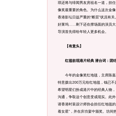
琪还将与绯闻男友房祖名一道，担任
像奖最重要的角色。为什么这次金像
香港影坛日益严重的“断层”状况有
好莱坞……剩下还在撑场面的演员大
导演首先得给年轻人更多机会。
【有意头】
红毯欲现港片经典 潜台词：团结
今年的金像奖红地毯，主席陈嘉上
特意拨出200万元给红地毯，钱已
希望明星们扮成港片中的经典人物，
沟通，争取这个创意变成现实。此外
请香港时装设计师协会担任红地毯的
着女星”，并在庆功宴中颁奖。坊间