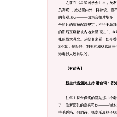
之前在《星星同学会》里，吴君如
员高呢”，掀起圈内外一阵热议。且
的客观现状———因为合拍片增多，
合拍片的演员配额规定，不得不频频
的影后宝座都被内地女星“霸占”。
礼的最大悬念。从提名来看，如今香
S不算，鲍起静、刘美君和林嘉欣三
港电影人翘首以盼。
【有苗头】
新生代当颁奖主持 潜台词：香港
往年主持金像奖的都是那几个老面
了一位新面孔的嘉宾司仪———谢安
持毛舜筠、何韵诗、钱嘉乐及林子聪