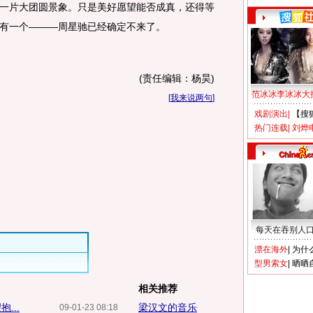
一片大团圆景象。只是美好愿望能否成真，还得等
有一个———周星驰已经确定不来了。
(责任编辑：杨昊)
范冰冰李冰冰大
[
我来说两句
]
戏剧演出
|
【搜
热门连载
|
刘烨
每天在吞别人
漂在海外
|
为什
型男索女
|
晒晒
相关推荐
...
梁汉文的音乐
09-01-23 08:18