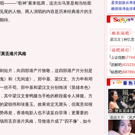
唱———“歌神”素来低调，这次出马算是相当给面
·
柔美肌肤从蒂
·
糖尿病净血排
见尾的人物。两人演唱的内容是历来经典港片的主
期待。
相 关 说 吧
梁汉文
|
林忆莲
说 吧 排 行
莫丢港片风格
上证指数
(7744
苏醒吧
(41523)
短片，向四部港产片致敬，这四部港产片分别是
贴图吧
(68789)
鬼》和《无间道》。郑中基、梁汉文、方力申和邓
最 热 
一丝不苟。郑中基和梁汉文分别饰演《英雄本色》
，其中梁汉文拿鸭腿当手枪的桥段最令人捧腹。方
的梁朝伟和张曼玉。效果肯定无厘头，但寓意却很
势再差，香港电影人也不该妄自菲薄；更重要的
谍战大片-《风
场而丢弃港片风格，导致港片成了“四不像”，如今