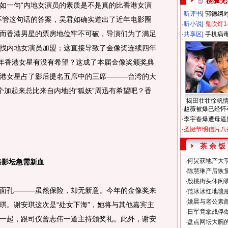
一句“内地女演员的素质是不是真的比香港女演
·
听评书
|
郭德纲
不管这句话的答案，吴君如确实道出了近年电影圈
·
听小说
|
鬼吹灯1
而香港男星的票房地位牢不可破，导演们为了满足
·
共享区
|
手机病
找内地女演员加盟；这直接导致了金像奖连续四年
今年香港女星有没有希望？这成了本届金像奖颁奖典
港女星占了影后提名五席中的三席———台湾的大
个加起来总比来自内地的“狐妖”周迅有希望吧？香
揭田壮壮徐帆
·
赵薇被爆已经怀
·
李宇春爆遭母逼
·
圣诞节明信片八
茶 余 饭
·
何炅获地产大亨
影坛急需新血
·
陈慧琳产后恢复
·
殷桃街头休闲装
孔———虽然保险，却无新意。今年的金像奖来
·
范冰冰红地毯
·
姚晨与老公素
琪。谢安琪这次是“处女下海”，她将与其他嘉宾主
·
日军竟拿战俘
一起，跟司仪曾志伟一道主持颁奖礼。此外，谢安
·
盘点网坛大腕