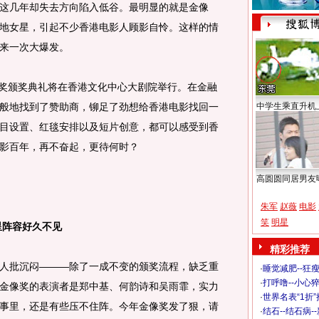
几年却失去方向陷入低谷。最明显的就是金像
地女星，引起不少香港电影人顾影自怜。这样的情
来一次大爆发。
奖颁奖典礼将在香港文化中心大剧院举行。在金融
般地找到了赞助商，铆足了劲想给香港电影找回一
中学生乘直升机
目设置、红毯安排以及短片创意，都可以感受到香
影百年，再不奋起，更待何时？
高圆圆同居男友
朱军
赵薇
电影
笑
明星
阵容好久不见
精彩推荐
批沉闷———除了一成不变的颁奖流程，缺乏重
·
睡觉减肥--狂瘦
·
打呼噜--小心猝
金像奖的表演者是郑中基、何韵诗和吴雨霏，实力
·
世界名表“1折
事里，还是有些压不住阵。今年金像奖发了狠，请
·
结石--结石病-