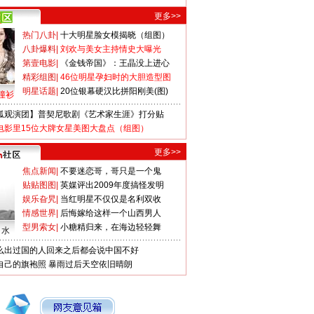
更多>>
热门八卦
|
十大明星脸女模揭晓（组图）
八卦爆料
|
刘欢与美女主持情史大曝光
第壹电影
|
《金钱帝国》：王晶没上进心
精彩组图
|
46位明星孕妇时的大胆造型图
明星话题
|
20位银幕硬汉比拼阳刚美(图)
撞衫
狐观演团】普契尼歌剧《艺术家生涯》打分贴
电影里15位大牌女星美图大盘点（组图）
更多>>
焦点新闻
|
不要迷恋哥，哥只是一个鬼
贴贴图图
|
英媒评出2009年度搞怪发明
娱乐旮旯
|
当红明星不仅仅是名利双收
情感世界
|
后悔嫁给这样一个山西男人
型男索女
|
小糖精归来，在海边轻轻舞
口水
么出过国的人回来之后都会说中国不好
自己的旗袍照
暴雨过后天空依旧晴朗