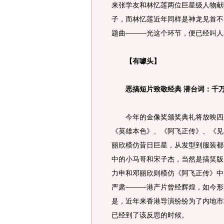
来张学友和林忆莲两位巨星级人物献
子，而林忆莲近年同样是神龙见首不
题曲———光这个环节，便已经叫人
【有噱头】
恶搞短片致敬经典 潜台词：千万
今年的金像奖颁奖典礼将放映四则
《英雄本色》、《阿飞正传》、《见
丽欣模仿昔日巨星，从发型到服装都
中的小马哥和宋子杰，当然是搞笑版
力申和邓丽欣则模仿《阿飞正传》中
严肃———港产片曾经辉煌，如今形
是，近年来香港导演纷纷为了内地市
已经到了该反思的时候。