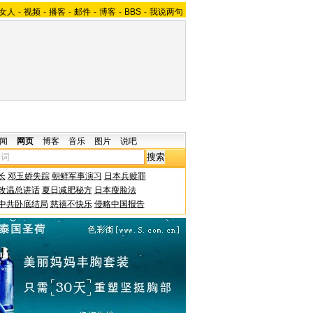
女人
-
视频
-
播客
-
邮件
-
博客
-
BBS
-
我说两句
闻
网页
博客
音乐
图片
说吧
长
邓玉娇失踪
朝鲜军事演习
日本兵赎罪
改温总讲话
夏日减肥秘方
日本瘦脸法
中共卧底结局
慈禧不快乐
侵略中国报告