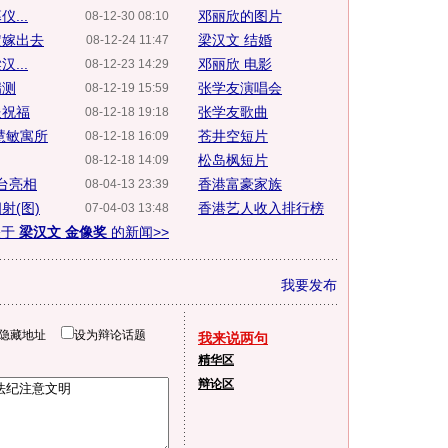
...
邓丽欣的图片
08-12-30 08:10
定嫁出去
梁汉文 结婚
08-12-24 11:47
...
邓丽欣 电影
08-12-23 14:29
揣测
张学友演唱会
08-12-19 15:59
送祝福
张学友歌曲
08-12-18 19:18
慧敏寓所
苍井空短片
08-12-18 16:09
松岛枫短片
08-12-18 14:09
台亮相
香港富豪家族
08-04-13 23:39
射(图)
香港艺人收入排行榜
07-04-03 13:48
关于
梁汉文 金像奖
的新闻>>
我要发布
隐藏地址
设为辩论话题
我来说两句
精华区
辩论区