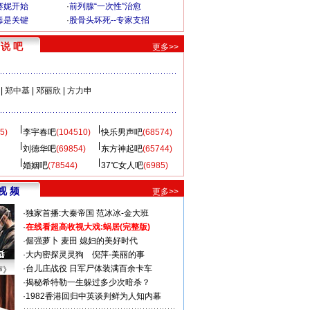
赛妮开始
·
前列腺“一次性”治愈
毒是关键
·
股骨头坏死--专家支招
说 吧
更多>>
|
郑中基
|
邓丽欣
|
方力申
5)
李宇春吧
(104510)
快乐男声吧
(68574)
刘德华吧
(69854)
东方神起吧
(65744)
婚姻吧
(78544)
37℃女人吧
(6985)
视 频
更多>>
·
独家首播:大秦帝国
范冰冰-金大班
·
在线看超高收视大戏:
蜗居(完整版)
·
倔强萝卜
麦田
媳妇的美好时代
·
大内密探灵灵狗
倪萍-美丽的事
·
台儿庄战役 日军尸体装满百余卡车
声》
·
揭秘希特勒一生躲过多少次暗杀？
·
1982香港回归中英谈判鲜为人知内幕