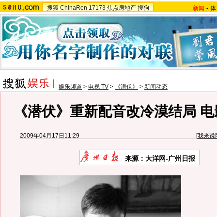
搜狐
ChinaRen
17173
焦点房地产
搜狗
新闻
-
体
娱乐频道
>
电视 TV
>
《潜伏》
>
新闻动态
《潜伏》重新配音改冷漠结局 电
2009年04月17日11:29
[
我来说
来源：
大洋网-广州日报