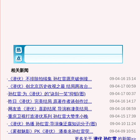
相关新闻
·
《潜伏》不排除拍续集 孙红雷愿意破例接...
09-04-16 15:14
·
《潜伏》创北京历史收视之最 结局两改台...
09-04-17 00:59
·
孙红雷:为《潜伏》的"诀别一笑"抑郁(图)
09-04-17 00:37
·
昨日《潜伏》完美结局 原著作者谈创作过...
09-04-16 14:17
·
网友造《潜伏》喜剧结尾 导演称凄美结局...
09-04-16 08:59
·
重庆卫视打造潜伏系列 孙红雷大赞李小晚
09-04-15 17:39
·
《潜伏》热播 孙红雷:导演像迂腐知识分子(图)
09-04-10 11:24
·
《雾都魅影》PK《潜伏》 潘泰名孙红雷荧...
09-04-09 10:51
更多关于
潜伏 孙红雷
的新闻>>