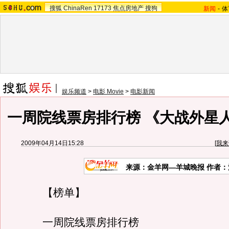
搜狐
ChinaRen
17173
焦点房地产
搜狗
新闻
-
体
娱乐频道
>
电影 Movie
>
电影新闻
一周院线票房排行榜 《大战外星
2009年04月14日15:28
[
我来
来源：
金羊网—羊城晚报
作者：
【榜单】
一周院线票房排行榜