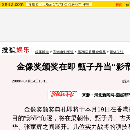
搜狐
ChinaRen
17173
焦点房地产
搜狗
新闻
-
体
娱乐频道
>
香港电影频道
>
第28届香港金像奖
>
媒体关注
金像奖颁奖在即 甄子丹当“影
2009年04月14日10:13
[
我来
来源：
河北新闻网-燕赵都
金像奖颁奖典礼即将于本月19日在香港
目的“影帝”角逐，将在梁朝伟、甄子丹、古
华、张家辉之间展开。几位实力战将的演技