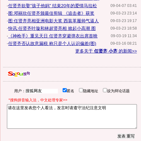
·
任贤齐欲娶"孩子他妈" 结束20年的爱情马拉松
09-04-07 03:41
·
图:邓丽欣任贤齐颁最佳剪辑 《追击者》获奖
09-03-23 23:14
·
图:任贤齐亮相亚洲电影大奖 西装革履帅气逼人
09-03-23 19:17
·
快讯:任贤齐叶璇和林超贤亮相 掀起小高潮 图
09-03-23 18:58
·
《神枪手》重见天日 任贤齐穿避弹衣出席首映
09-03-19 11:34
·
任贤齐否认故意漏税 称只是个人认识偏差(图)
09-03-16 08:21
更多关于
任贤齐 小齐
的新闻>>
用户：
匿名
隐藏地址
设为辩论话题
*搜狗拼音输入法，中文处理专家>>