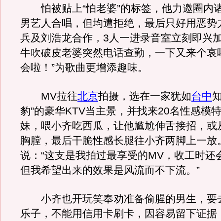
怕被贴上“怕老婆”的标签，他力邀圈内
男艺人合唱，但均遭拒绝，最后只好用恶势
兵及刘浩龙合作，3人一进录音室立刻即兴
牛吹破皮老婆突然电话查勤，一下又来个哀
会啦！”为歌曲更增添趣味。
MV拉往
北京
拍摄，选在一家犹如
台中
豹”的豪华KTV当主景，并找来20名性感模
妹，喂小齐吃西瓜，让他尴尬伸舌接招，或
胸膛，最后干脆性感长腿往小齐两脚上一放
说：“这支是我拍过最享受的MV，收工时还
但我希望出来的效果是风流而不下流。”
小齐也开玩笑奉劝准备偷腥的男生，要
乐子，不能用信用卡刷卡，因容易留下证据