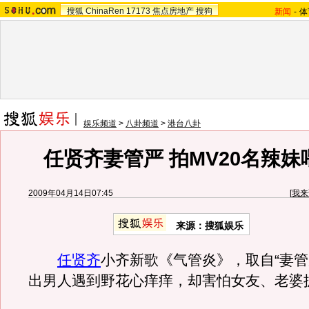
搜狐
ChinaRen
17173
焦点房地产
搜狗
新闻
-
体
娱乐频道
>
八卦频道
>
港台八卦
任贤齐妻管严 拍MV20名辣
2009年04月14日07:45
[
我来
来源：
搜狐娱乐
任贤齐
小齐新歌《气管炎》，取自“妻管
出男人遇到野花心痒痒，却害怕女友、老婆