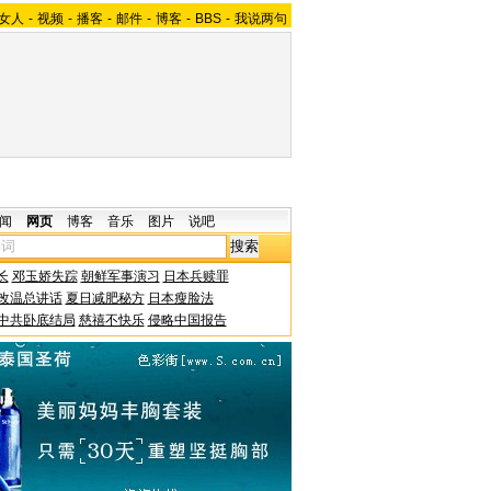
女人
-
视频
-
播客
-
邮件
-
博客
-
BBS
-
我说两句
闻
网页
博客
音乐
图片
说吧
长
邓玉娇失踪
朝鲜军事演习
日本兵赎罪
改温总讲话
夏日减肥秘方
日本瘦脸法
中共卧底结局
慈禧不快乐
侵略中国报告