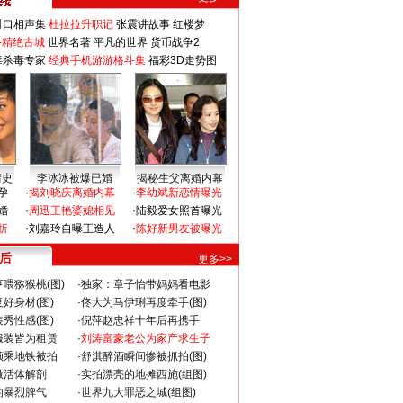
对口相声集
杜拉拉升职记
张震讲故事
红楼梦
-精绝古城
世界名著
平凡的世界
货币战争2
毒杀毒专家
经典手机游游格斗集
福彩3D走势图
情史
李冰冰被爆已婚
揭秘生父离婚内幕
孕
·
揭刘晓庆离婚内幕
·
李幼斌新恋情曝光
婚
·
周迅王艳婆媳相见
·
陆毅爱女照首曝光
折
·
刘嘉玲自曝正造人
·
陈好新男友被曝光
 后
更多>>
喂猕猴桃(图)
·
独家：章子怡带妈妈看电影
好身材(图)
·
佟大为马伊琍再度牵手(图)
秀性感(图)
·
倪萍赵忠祥十年后再携手
服装皆为租赁
·
刘涛富豪老公为家产求生子
颜乘地铁被拍
·
舒淇醉酒瞬间惨被抓拍(图)
做活体解剖
·
实拍漂亮的地摊西施(组图)
的暴烈脾气
·
世界九大罪恶之城(组图)