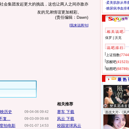
·
柔美肌肤从蒂
社会集团发起更大的挑战，这也让两人之间亦敌亦
·
糖尿病净血排
友的兄弟情谊更加精彩。
(责任编辑：Dawn)
[
我来说两句
]
相 关 说 吧
保罗
|
沃克
说 吧 排 行
上证指数
(7744
苏醒吧
(41523)
贴图吧
(68789)
最 热 
相关推荐
开映历史
赛车 下载
09-04-06 09:42
谍战大片-《风
...
风云 下载
09-03-09 09:48
度拍电影
校园篮球风云
09-01-07 14:53