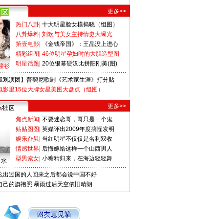
更多>>
热门八卦
|
十大明星脸女模揭晓（组图）
八卦爆料
|
刘欢与美女主持情史大曝光
第壹电影
|
《金钱帝国》：王晶没上进心
精彩组图
|
46位明星孕妇时的大胆造型图
明星话题
|
20位银幕硬汉比拼阳刚美(图)
撞衫
狐观演团】普契尼歌剧《艺术家生涯》打分贴
电影里15位大牌女星美图大盘点（组图）
更多>>
焦点新闻
|
不要迷恋哥，哥只是一个鬼
贴贴图图
|
英媒评出2009年度搞怪发明
娱乐旮旯
|
当红明星不仅仅是名利双收
情感世界
|
后悔嫁给这样一个山西男人
型男索女
|
小糖精归来，在海边轻轻舞
口水
么出过国的人回来之后都会说中国不好
自己的旗袍照
暴雨过后天空依旧晴朗