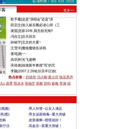
更多>>
·
歌手魔
|
这是“演唱会”还是“演
·
田启文
|
加入娱乐圈必读心得（三
·
谢苗
|
息影10年,我无怨无悔!!
·
冯自立
|
后天回京
·
孙铭宇
|
北京的大雾~
上学
·
王雪洋
|
魔镜魔镜告诉我
·
童瑶
|
跑~~
·
高菲
|
时光飞逝啊
·
宋祖德
|
祖德新年教授“骂”的艺
·
李颖
|
2007.2.26哈尔滨半日游(
曝光
热点标签：
刘德华
冯小刚
蔡少芬
快乐男声
大s
选秀
范冰冰
张柏芝
苏醒
郑钧
春晚
李湘
搞
(视频)
·
男人补肾--让女人满足
死(图)
·
男女泌尿病毒--重大突破
”抢购
·
皮肤顽癣--喷喷就好！
-新疗法
·
高血压--获重大突破！