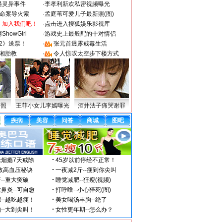
遇灵异事件
·
李孝利新欢私密视频曝光
成命案导火索
·
孟庭苇可爱儿子最新照(图)
：加入我们吧！
·
点击进入搜狐娱乐影视库
howGirl
·
游戏史上最般配的十对情侣
2》送票！
·
张元首透露戒毒生活
湘胎教
·
令人惊叹太空步下楼方式
密照
王菲小女儿李嫣曝光
酒井法子痛哭谢罪