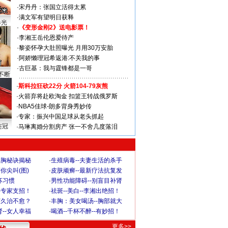
·
宋丹丹：张国立活得太累
·
满文军有望明日获释
曝光
·
《变形金刚2》送电影票！
·
李湘王岳伦恩爱待产
·
黎姿怀孕大肚照曝光 月用30万安胎
·
阿娇懒理冠希返港:不关我的事
·
古巨基：我与霆锋都是一哥
不断
·
斯科拉狂砍22分 火箭104-79灰熊
·
火箭弃将赴欧淘金 扣篮王转战俄罗斯
·
NBA5佳球-朗多背身秀妙传
·
专家：振兴中国足球从老头抓起
连冠
·
马琳离婚分割房产 张一不舍几度落泪
丰胸秘诀揭秘
·
生殖病毒--夫妻生活的杀手
你尖叫(图)
·
皮肤顽癣--最新疗法抗复发
坏习惯
·
男性功能障碍--别盲目补肾
-专家支招！
·
祛斑--美白--李湘出绝招！
何久治不愈？
·
丰胸：美女喝汤--胸部就大
--女人幸福
·
喝酒--千杯不醉--有妙招！
更多>>