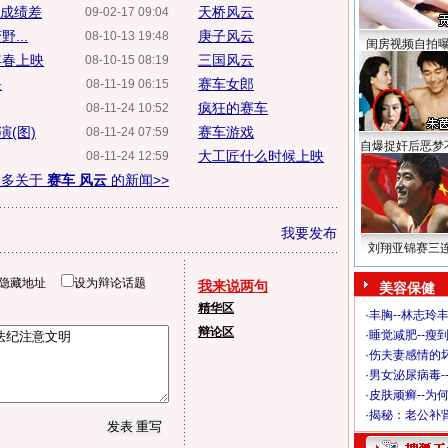
曝成绩差
天桥风云
09-02-17 09:04
...
庚子风云
08-10-13 19:48
闺房视频自拍
年春上映
三国风云
08-10-15 08:19
映
赛车女郎
08-11-19 06:15
疯狂的赛车
08-11-24 10:52
(图)
赛车游戏
08-11-24 07:59
自爆捉奸后恶梦
大工匠什么时候上映
08-11-24 12:59
更多关于
赛车 风云
的新闻>>
我要发布
刘翔亚锦赛三
隐藏地址
设为辩论话题
我来说两句
美容保健
精华区
·
丰胸--林志玲
辩论区
·
睡觉减肥--瘦到
·
伤夫妻感情的
·
男女泌尿病毒-
·
皮肤顽癣--为
·
揭秘：老公补肾