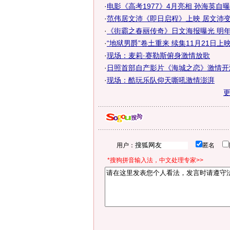
·
电影《高考1977》4月亮相 孙海英自
·
范伟居文沛《即日启程》上映 居文沛变野
·
《街霸之春丽传奇》日文海报曝光 明
·
“地狱男爵”卷土重来 续集11月21日上
·
现场：麦莉·赛勒斯俯身激情放歌
·
日照首部自产影片《海城之恋》激情开演
·
现场：酷玩乐队仰天嘶吼激情澎湃
用户：
匿名
*搜狗拼音输入法，中文处理专家>>