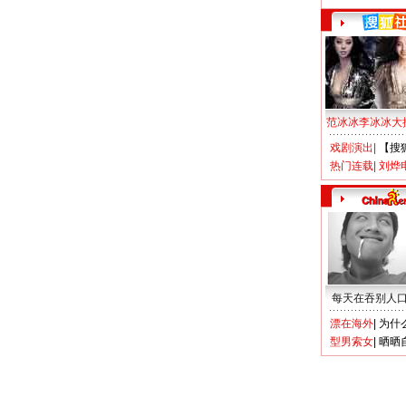
范冰冰李冰冰大
戏剧演出
|
【搜
热门连载
|
刘烨
每天在吞别人
漂在海外
|
为什
型男索女
|
晒晒