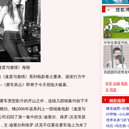
中学生乘直升机
速度与激情》海报
高圆圆同居男友
《速度与激情》系列电影卷土重来。据发行方中
朱军
赵薇
电影
—《赛车风云》即将于今天登陆大银幕。
笑
明星
车类型影片的开山之作，连续几部续集均创下不
精彩推荐
模仿。继2006年该系列上一部续集电影《速度与
·
睡觉减肥--狂瘦
·
打呼噜--小心猝
公司召回了第一集中的文-迪塞尔、保罗-沃克等原
·
世界名表“1折
，文-迪塞尔和保罗-沃克不仅要在赛车场上为未了
·
结石--结石病-