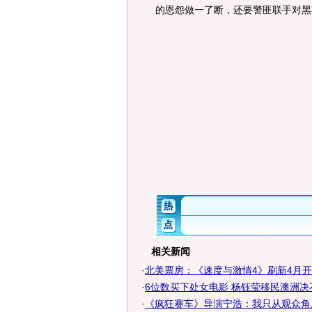
的恩怨做一了断，还要警匪联手对黑
相关新闻
·
北美票房：《速度与激情4》刷新4月
·
6位数买下处女电影 杨钰莹移民澳洲决不复
·
《疯狂赛车》导演宁浩：我只从观众角