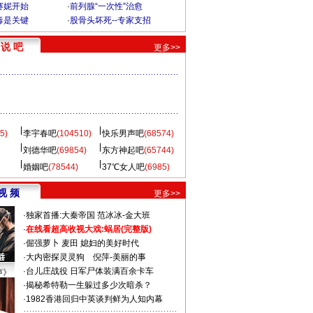
赛妮开始
·
前列腺“一次性”治愈
毒是关键
·
股骨头坏死--专家支招
说 吧
更多>>
5)
李宇春吧
(104510)
快乐男声吧
(68574)
刘德华吧
(69854)
东方神起吧
(65744)
婚姻吧
(78544)
37℃女人吧
(6985)
视 频
更多>>
·
独家首播:大秦帝国
范冰冰-金大班
·
在线看超高收视大戏:
蜗居(完整版)
·
倔强萝卜
麦田
媳妇的美好时代
·
大内密探灵灵狗
倪萍-美丽的事
·
台儿庄战役 日军尸体装满百余卡车
声》
·
揭秘希特勒一生躲过多少次暗杀？
·
1982香港回归中英谈判鲜为人知内幕