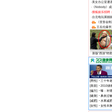
·
美女办公室遭
·
《Nobody》
·
搜狐娱乐招聘
·
台北电玩展靓丽S
·
《变形金刚
·
王岳伦爆李
新版“西游”绝