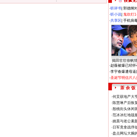
·
听评书
|
郭德纲
·
听小说
|
鬼吹灯1
·
共享区
|
手机病
揭田壮壮徐帆
·
赵薇被爆已经怀
·
李宇春爆遭母逼
·
圣诞节明信片八
茶 余 饭
·
何炅获地产大亨
·
陈慧琳产后恢复
·
殷桃街头休闲装
·
范冰冰红地毯
·
姚晨与老公素
·
日军竟拿战俘
·
盘点网坛大腕