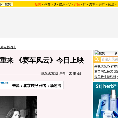
地产
搜狗
新闻
-
体育
-
S
-
娱乐
-
V
-
财经
-
IT
-
汽车
-
房产
-
家居
-
国外电影动态
新
重来 《赛车风云》今日上映
央视质疑29岁市
石首网站被黑
篡
[
我来说两句
] [字号：
大
中
小
]
宋美龄牛奶洗澡
来源：
北京晨报
作者：杨莲洁