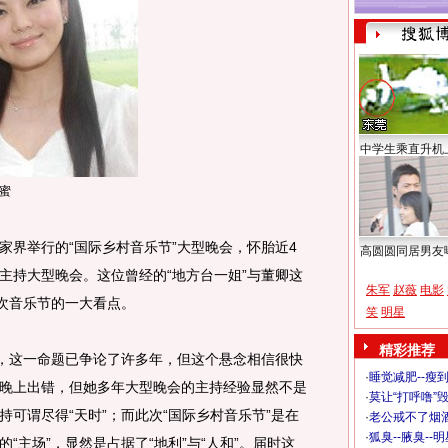
中学生乘直升机
蜜
界举行的“国际乡村音乐节”大型晚会，怀胎近4
高圆圆同居男友
主持大型晚会。这位曾经的“地方台一姐”与董卿这
朱军
赵薇
电影
这次音乐节的一大看点。
笑
明星
精彩推荐
，这一命题已争论了许多年，但这个悬念相信很快
·
睡觉减肥--瘦到
晚上出错，但她多年大型晚会的主持经验显然不是
·
莫让“打呼噜”
可谓尽得“天时”；而此次“国际乡村音乐节”是在
·
老公戒不了烟酒
·
狐臭--腋臭--
“主场”，显然是占据了“地利”与“人和”。届时这