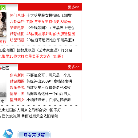
更多>>
热门八卦
|
十大明星脸女模揭晓（组图）
八卦爆料
|
刘欢与美女主持情史大曝光
第壹电影
|
《金钱帝国》：王晶没上进心
精彩组图
|
46位明星孕妇时的大胆造型图
明星话题
|
20位银幕硬汉比拼阳刚美(图)
撞衫
狐观演团】普契尼歌剧《艺术家生涯》打分贴
电影里15位大牌女星美图大盘点（组图）
更多>>
焦点新闻
|
不要迷恋哥，哥只是一个鬼
贴贴图图
|
英媒评出2009年度搞怪发明
娱乐旮旯
|
当红明星不仅仅是名利双收
情感世界
|
后悔嫁给这样一个山西男人
型男索女
|
小糖精归来，在海边轻轻舞
口水
么出过国的人回来之后都会说中国不好
自己的旗袍照
暴雨过后天空依旧晴朗