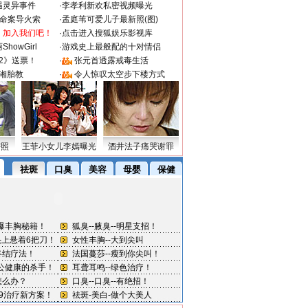
遇灵异事件
·
李孝利新欢私密视频曝光
成命案导火索
·
孟庭苇可爱儿子最新照(图)
：加入我们吧！
·
点击进入搜狐娱乐影视库
howGirl
·
游戏史上最般配的十对情侣
2》送票！
·
张元首透露戒毒生活
湘胎教
·
令人惊叹太空步下楼方式
密照
王菲小女儿李嫣曝光
酒井法子痛哭谢罪