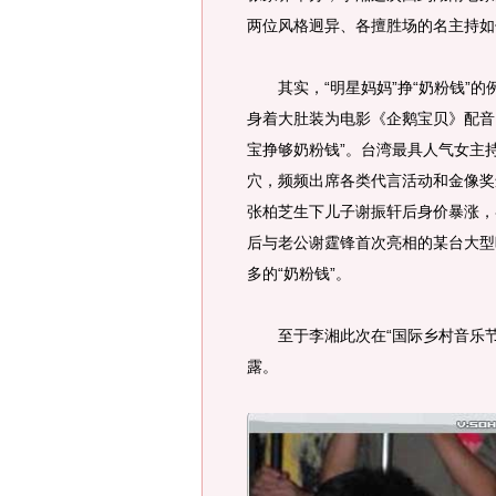
两位风格迥异、各擅胜场的名主持如
其实，“明星妈妈”挣“奶粉钱”的例
身着大肚装为电影《企鹅宝贝》配音
宝挣够奶粉钱”。台湾最具人气女主
穴，频频出席各类代言活动和金像奖
张柏芝生下儿子谢振轩后身价暴涨，
后与老公谢霆锋首次亮相的某台大型
多的“奶粉钱”。
至于李湘此次在“国际乡村音乐节
露。