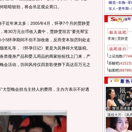
·
睡觉--丰胸--
何暗暗较劲，将会吊足观众胃口。
·
女人--更年期-
子近年来太多：2005年4月，怀孕7个月的贾静雯
，将30万元台币收入囊中，贾静雯坦言“要先帮宝
相 关 说 吧
李湘
|
贾静雯
持小S怀孕期间不但不加收敛，反而变本加厉到处走
颁奖礼等，《怀孕日记》更是为其挣得大笔版税。
说 吧 排 行
各类瘦身产品和婴儿用品的商家纷纷找上门来，产
上证指数
(7744
苏醒吧
(41523)
晚会活动，坊间风传仅四首歌便挣下高达百万元之
贴图吧
(68789)
最 热 
”大型晚会担当主持人的费用，主办方表示不好透
谍战大片-《风