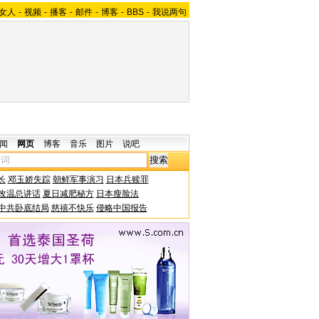
女人
-
视频
-
播客
-
邮件
-
博客
-
BBS
-
我说两句
闻
网页
博客
音乐
图片
说吧
长
邓玉娇失踪
朝鲜军事演习
日本兵赎罪
改温总讲话
夏日减肥秘方
日本瘦脸法
中共卧底结局
慈禧不快乐
侵略中国报告