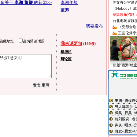
更多关于
李湘 董卿
的新闻>>
李湘年龄
·
美女办公室遭
·
《Nobody》
董卿
·
搜狐娱乐招聘
·
台北电玩展靓丽S
我要发布
·
《变形金刚
·
王岳伦爆李
隐藏地址
设为辩论话题
我来说两句
(159条)
精华区
辩论区
新版“西游”绝