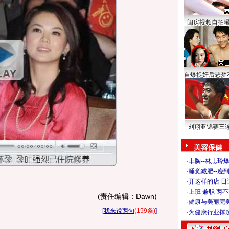
闺房视频自拍
自爆捉奸后恶梦
刘翔亚锦赛三
美容保健
·
丰胸--林志玲
·
睡觉减肥--瘦到
·
开这样的店 日进
·
上班 兼职 两
(责任编辑：Dawn)
·
健康与美丽完
[
我来说两句
(159条)
]
·
为健康行业撑