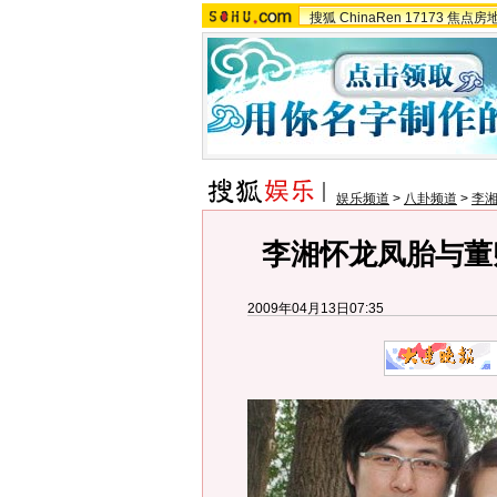
搜狐
ChinaRen
17173
焦点房
娱乐频道
>
八卦频道
>
李
李湘怀龙凤胎与董卿
2009年04月13日07:35