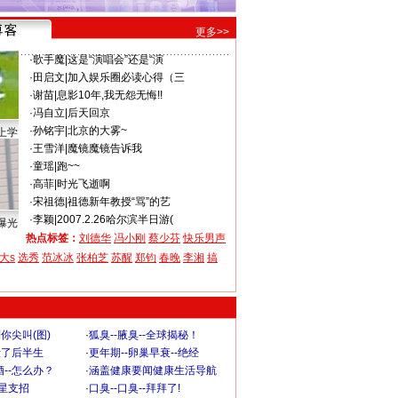
更多>>
·
歌手魔
|
这是“演唱会”还是“演
·
田启文
|
加入娱乐圈必读心得（三
·
谢苗
|
息影10年,我无怨无悔!!
·
冯自立
|
后天回京
·
孙铭宇
|
北京的大雾~
上学
·
王雪洋
|
魔镜魔镜告诉我
·
童瑶
|
跑~~
·
高菲
|
时光飞逝啊
·
宋祖德
|
祖德新年教授“骂”的艺
·
李颖
|
2007.2.26哈尔滨半日游(
曝光
热点标签：
刘德华
冯小刚
蔡少芬
快乐男声
大s
选秀
范冰冰
张柏芝
苏醒
郑钧
春晚
李湘
搞
你尖叫(图)
·
狐臭--腋臭--全球揭秘！
毁了后半生
·
更年期--卵巢早衰--绝经
--怎么办？
·
涵盖健康要闻健康生活导航
明星支招
·
口臭--口臭--拜拜了!