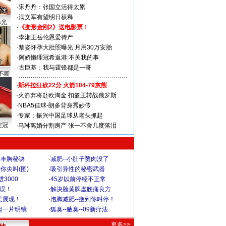
·
宋丹丹：张国立活得太累
·
满文军有望明日获释
曝光
·
《变形金刚2》送电影票！
·
李湘王岳伦恩爱待产
·
黎姿怀孕大肚照曝光 月用30万安胎
·
阿娇懒理冠希返港:不关我的事
·
古巨基：我与霆锋都是一哥
不断
·
斯科拉狂砍22分 火箭104-79灰熊
·
火箭弃将赴欧淘金 扣篮王转战俄罗斯
·
NBA5佳球-朗多背身秀妙传
·
专家：振兴中国足球从老头抓起
连冠
·
马琳离婚分割房产 张一不舍几度落泪
爆丰胸秘诀
·
减肥--小肚子赘肉没了
你尖叫(图)
·
吸引异性的秘密武器
3000
·
45岁以前停经不正常
不误！
·
解决脸黄脾虚腰痛良方
美展现！
·
泡脚减肥--瘦到你叫停！
起一片明镜
·
狐臭--腋臭--09新疗法
更多>>