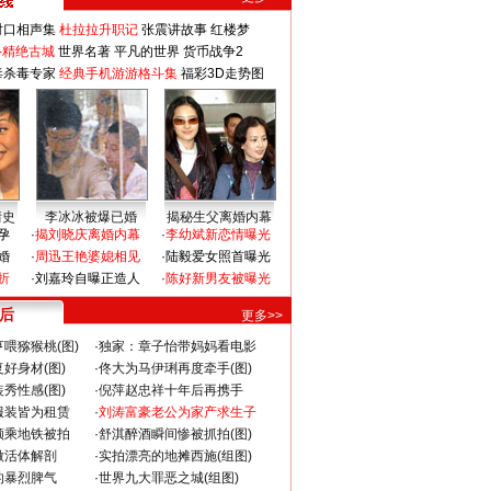
对口相声集
杜拉拉升职记
张震讲故事
红楼梦
-精绝古城
世界名著
平凡的世界
货币战争2
毒杀毒专家
经典手机游游格斗集
福彩3D走势图
情史
李冰冰被爆已婚
揭秘生父离婚内幕
孕
·
揭刘晓庆离婚内幕
·
李幼斌新恋情曝光
婚
·
周迅王艳婆媳相见
·
陆毅爱女照首曝光
折
·
刘嘉玲自曝正造人
·
陈好新男友被曝光
 后
更多>>
喂猕猴桃(图)
·
独家：章子怡带妈妈看电影
好身材(图)
·
佟大为马伊琍再度牵手(图)
秀性感(图)
·
倪萍赵忠祥十年后再携手
服装皆为租赁
·
刘涛富豪老公为家产求生子
颜乘地铁被拍
·
舒淇醉酒瞬间惨被抓拍(图)
做活体解剖
·
实拍漂亮的地摊西施(组图)
的暴烈脾气
·
世界九大罪恶之城(组图)