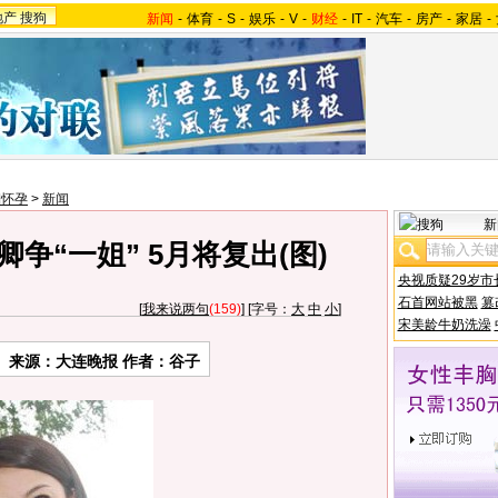
地产
搜狗
新闻
-
体育
-
S
-
娱乐
-
V
-
财经
-
IT
-
汽车
-
房产
-
家居
-
湘怀孕
>
新闻
新
争“一姐” 5月将复出(图)
央视质疑29岁市
石首网站被黑
篡
[
我来说两句
(159)
] [字号：
大
中
小
]
宋美龄牛奶洗澡
来源：大连晚报 作者：谷子