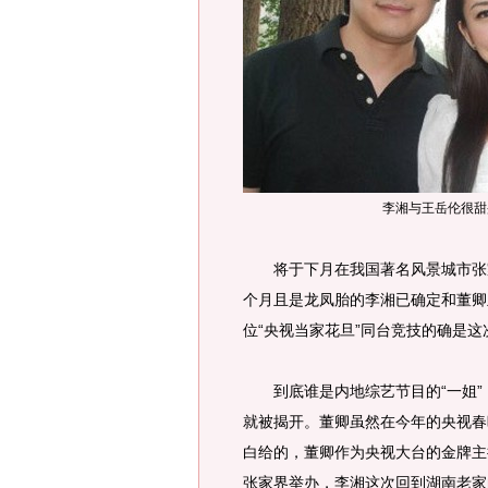
李湘与王岳伦很甜
将于下月在我国著名风景城市张家
个月且是龙凤胎的李湘已确定和董卿
位“央视当家花旦”同台竞技的确是
到底谁是内地综艺节目的“一姐”
就被揭开。董卿虽然在今年的央视春
白给的，董卿作为央视大台的金牌主持
张家界举办，李湘这次回到湖南老家的