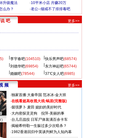
罩杯升级魔法
·
10平米小店 月赚20万
-怎么办？
·
老公--烟戒不了排排毒吧
说 吧
更多>>
5)
李宇春吧
(104510)
快乐男声吧
(68574)
刘德华吧
(69854)
东方神起吧
(65744)
婚姻吧
(78544)
37℃女人吧
(6985)
视 频
更多>>
·
独家首播:大秦帝国
范冰冰-金大班
·
在线看超高收视大戏:
蜗居(完整版)
·
倔强萝卜
麦田
媳妇的美好时代
·
大内密探灵灵狗
倪萍-美丽的事
·
台儿庄战役 日军尸体装满百余卡车
声》
·
揭秘希特勒一生躲过多少次暗杀？
·
1982香港回归中英谈判鲜为人知内幕