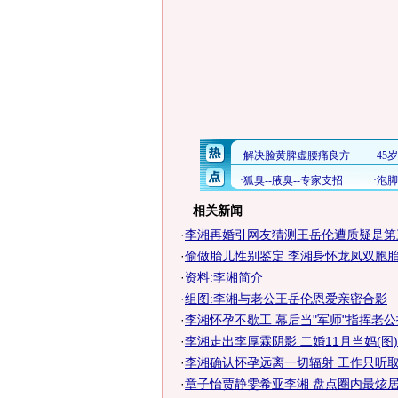
相关新闻
·
李湘再婚引网友猜测王岳伦遭质疑是第三
·
偷做胎儿性别鉴定 李湘身怀龙凤双胞胎
·
资料:李湘简介
·
组图:李湘与老公王岳伦恩爱亲密合影
·
李湘怀孕不歇工 幕后当"军师"指挥老
·
李湘走出李厚霖阴影 二婚11月当妈(图)
·
李湘确认怀孕远离一切辐射 工作只听
·
章子怡贾静雯希亚李湘 盘点圈内最炫