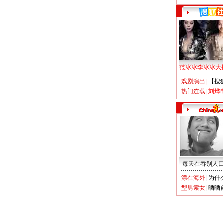
范冰冰李冰冰大
戏剧演出
|
【搜
热门连载
|
刘烨
每天在吞别人
漂在海外
|
为什
型男索女
|
晒晒