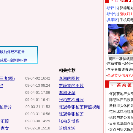
·
听评书
|
郭德纲
·
听小说
|
鬼吹灯1
·
共享区
|
手机病
揭田壮壮徐帆
·
赵薇被爆已经怀
·
李宇春爆遭母逼
相关推荐
·
圣诞节明信片八
者(图)
李湘的图片
09-04-02 16:42
茶 余 饭
?
贾静雯的图片
09-04-13 08:24
李湘怀孕
09-04-01 17:09
·
何炅获地产大亨
张柏芝不雅照
09-04-01 16:41
·
陈慧琳产后恢复
·
殷桃街头休闲装
公拍新片
陈冠希张柏芝床照视频
09-03-31 11:53
·
范冰冰红地毯
陈冠希张柏芝
09-03-31 10:56
·
姚晨与老公素
取汇报
张柏芝博客
09-03-30 14:29
·
日军竟拿战俘
居家女
暗娼李湘
09-02-18 15:18
·
盘点网坛大腕