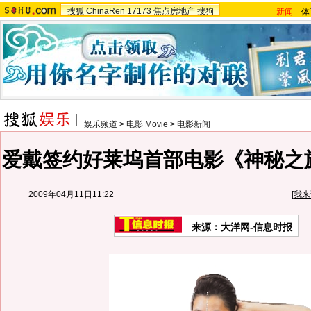
搜狐
ChinaRen
17173
焦点房地产
搜狗
新闻
-
体
娱乐频道
>
电影 Movie
>
电影新闻
爱戴签约好莱坞首部电影《神秘之
2009年04月11日11:22
[
我来
来源：大洋网-信息时报