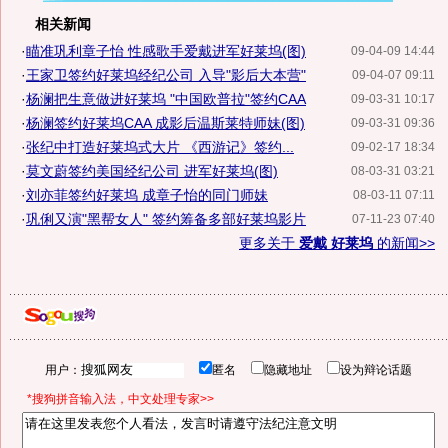
相关新闻
·
瞄准巩利章子怡 性感歌手爱戴进军好莱坞(图)
09-04-09 14:44
·
王家卫签约好莱坞经纪公司 入导"影后大本营"
09-04-07 09:11
·
杨澜把生意做进好莱坞 "中国欧普拉"签约CAA
09-03-31 10:17
·
杨澜签约好莱坞CAA 成影后温斯莱特师妹(图)
09-03-31 09:36
·
张纪中打造好莱坞式大片 《西游记》签约...
09-02-17 18:34
·
莫文蔚签约美国经纪公司 进军好莱坞(图)
08-03-31 03:21
·
刘亦菲签约好莱坞 成章子怡的同门师妹
08-03-11 07:11
·
巩俐又演"黑帮女人" 签约筹备多部好莱坞影片
07-11-23 07:40
更多关于
爱戴 好莱坞
的新闻>>
用户：
匿名
隐藏地址
设为辩论话题
*搜狗拼音输入法，中文处理专家>>