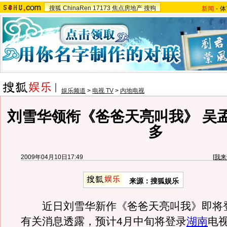
搜狐
ChinaRen
17173
焦点房地产
搜狗
新闻
-
体
娱乐频道
>
电视 TV
>
内地电视
刘雪华领衔《爸爸天亮叫我》 吴
多
2009年04月10日17:49
[
我来
来源：搜狐娱乐
近日刘雪华新作《爸爸天亮叫我》即将
有关消息透露，预计4月中旬将登录
湖南
电