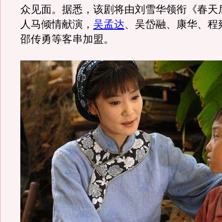
众见面。据悉，该剧将由刘雪华领衔《春天
人马倾情献演，
吴孟达
、吴岱融、康华、程
邵传勇等客串加盟。