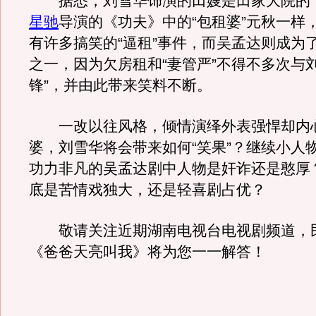
据悉，刘雪华饰演的田嫂是田家大院的“
星驰
导演的《功夫》中的“包租婆”元秋一样
有许多搞笑的“逼租”事件，而吴孟达则成为
之一，因为欠房租和“妻管严”不得不多次与
锋”，并由此带来笑料不断。
一改以往风格，倾情演绎外表强悍却内
婆，刘雪华将会带来如何“笑果”？继续小人
功力非凡的吴孟达剧中人物是奸诈还是憨厚
底是苦情戏独大，还是轻喜剧占优？
敬请关注近期湖南电视台电视剧频道，
《爸爸天亮叫我》将为您一一解答！