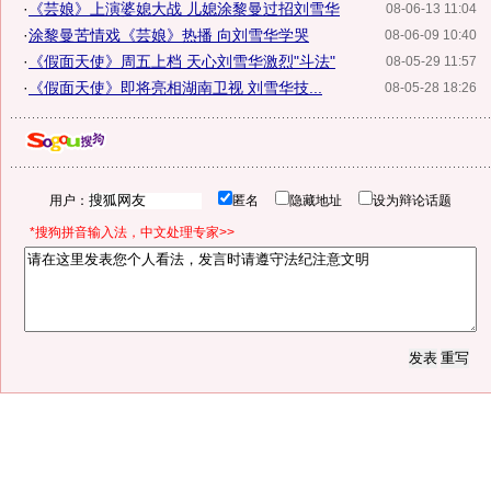
·
《芸娘》上演婆媳大战 儿媳涂黎曼过招刘雪华
08-06-13 11:04
·
涂黎曼苦情戏《芸娘》热播 向刘雪华学哭
08-06-09 10:40
·
《假面天使》周五上档 天心刘雪华激烈"斗法"
08-05-29 11:57
·
《假面天使》即将亮相湖南卫视 刘雪华技...
08-05-28 18:26
用户：
匿名
隐藏地址
设为辩论话题
*搜狗拼音输入法，中文处理专家>>